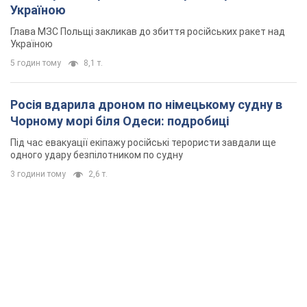
Україною
Глава МЗС Польщі закликав до збиття російських ракет над
Україною
5 годин тому
8,1 т.
Росія вдарила дроном по німецькому судну в
Чорному морі біля Одеси: подробиці
Під час евакуації екіпажу російські терористи завдали ще
одного удару безпілотником по судну
3 години тому
2,6 т.