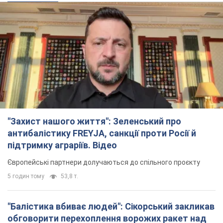
"Захист нашого життя": Зеленський про
антибалістику FREYJA, санкції проти Росії й
підтримку аграріїв. Відео
Європейські партнери долучаються до спільного проєкту
5 годин тому
53,8 т.
"Балістика вбиває людей": Сікорський закликав
обговорити перехоплення ворожих ракет над