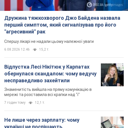
Дружина тяжкохворого Джо Байдена назвала
перший симптом, який сигналізував про його
"агресивний" рак
Спершу лікарі не надали цьому належної уваги
6.08.2026 12:46
15,2 т.
Відпустка Лесі Нікітюк у Карпатах
обернулася скандалом: чому ведучу
несправедливо захейтили
Знаменитість вийшла на пряму комунікацію в
мережі та розставила всі крапки над "і"
7 годин тому
12,1 т.
Не лише через зарплату: чому
українці не поспішають