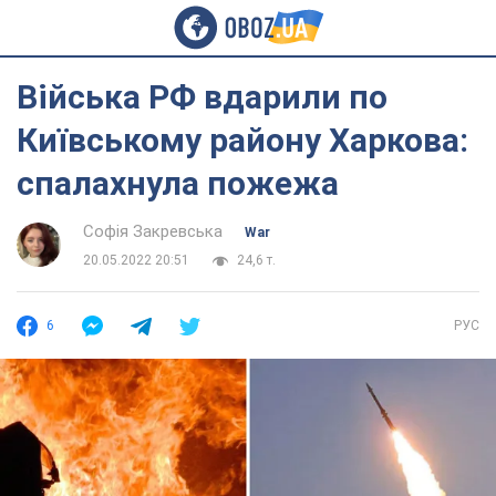
Війська РФ вдарили по
Київському району Харкова:
спалахнула пожежа
Софія Закревська
War
20.05.2022 20:51
24,6 т.
6
РУС