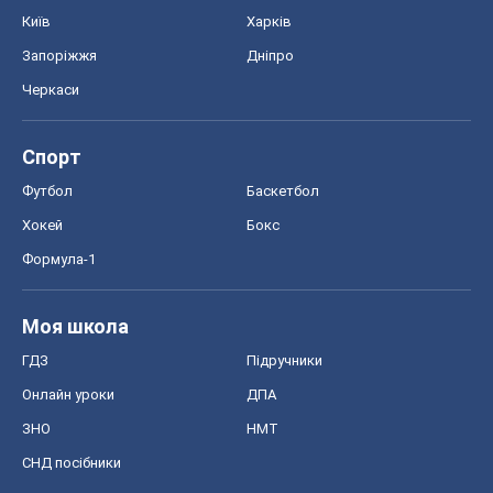
Київ
Харків
Запоріжжя
Дніпро
Черкаси
Спорт
Футбол
Баскетбол
Хокей
Бокс
Формула-1
Моя школа
ГДЗ
Підручники
Онлайн уроки
ДПА
ЗНО
НМТ
СНД посібники