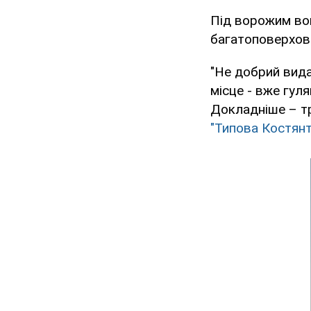
Під ворожим во
багатоповерхов
"Не добрий вида
місце - вже гуля
Докладніше – тр
"Типова Костянт