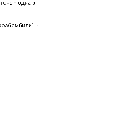
гонь - одна з
розбомбили", -