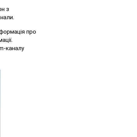
он з
нали.
нформація про
ації.
am-каналу