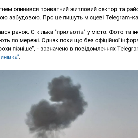
гнем опинився приватний житловий сектор та рай
ою забудовою. Про це пишуть місцеві Telegram-ка
вся ранок. Є кілька "прильотів" у місто. Фото та і
ють по мережі. Однак поки що без офіційної інформ
охи пізніше", - зазначено в повідомленнях Telegr
инівка"
.