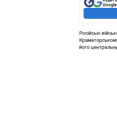
Google
Російські військ
Краматорському 
його центральну