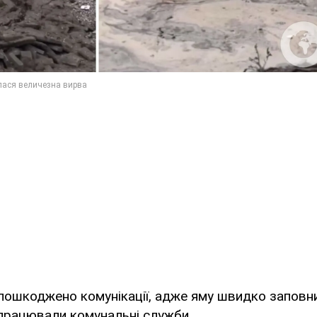
пошкоджено комунікації, адже яму швидко заповн
 працювали комунальні служби.