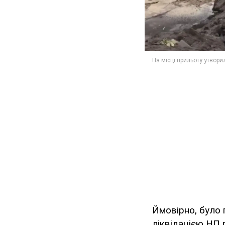
Ймовірно, було 
ліквідацією НП