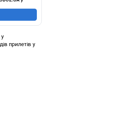
 у
ів прилетів у