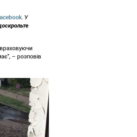
acebook
. У
доскрольте
, враховуючи
ає", – розповів