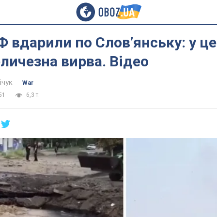
Ф вдарили по Слов’янську: у це
еличезна вирва. Відео
ічук
War
51
6,3 т.