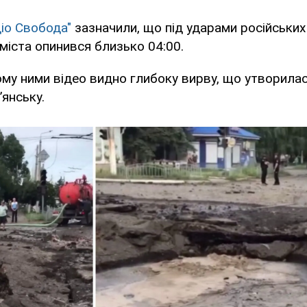
іо Свобода"
зазначили, що під ударами російських
іста опинився близько 04:00.
му ними відео видно глибоку вирву, що утворилася
’янську.