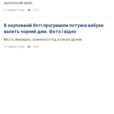
українській армії
2 години тому
1,3 т.
В окупованій Ялті прогриміли потужні вибухи:
валить чорний дим. Фото і відео
Місто, ймовірно, опинилося під атакою дронів
3 години тому
4,8 т.