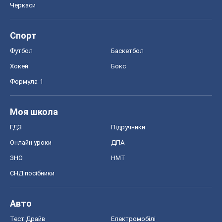
Черкаси
Спорт
Футбол
Баскетбол
Хокей
Бокс
Формула-1
Моя школа
ГДЗ
Підручники
Онлайн уроки
ДПА
ЗНО
НМТ
СНД посібники
Авто
Тест Драйв
Електромобілі