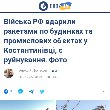
Війська РФ вдарили
ракетами по будинках та
промислових об'єктах у
Костянтинівці, є
руйнування. Фото
Олексій Лютіков
War
16.07.2022 08:39
13,2 т.
0
РУС