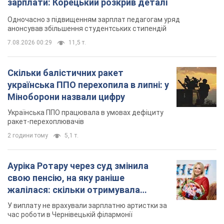
зарплати: Корецький розкрив деталі
Одночасно з підвищенням зарплат педагогам уряд
анонсував збільшення студентських стипендій
7.08.2026 00:29
11,5 т.
Скільки балістичних ракет
українська ППО перехопила в липні: у
Міноборони назвали цифру
Українська ППО працювала в умовах дефіциту
ракет-перехоплювачів
2 години тому
5,1 т.
Ауріка Ротару через суд змінила
свою пенсію, на яку раніше
жалілася: скільки отримувала
співачка
У виплату не врахували зарплатню артистки за
час роботи в Чернівецькій філармонії