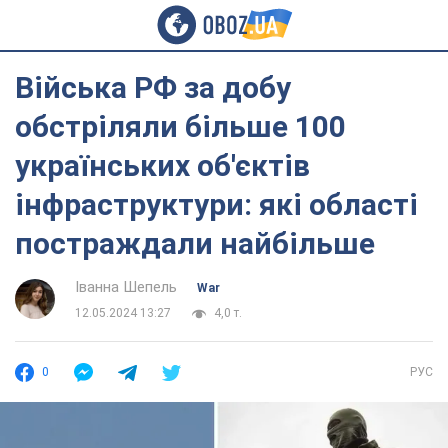
Війська РФ за добу
обстріляли більше 100
українських об'єктів
інфраструктури: які області
постраждали найбільше
Іванна Шепель
War
12.05.2024 13:27
4,0 т.
0
РУС