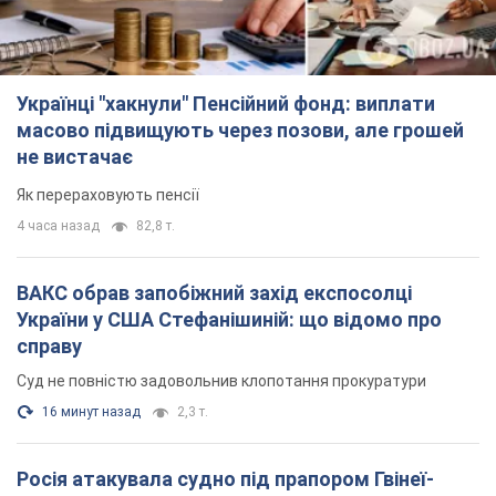
Українці "хакнули" Пенсійний фонд: виплати
масово підвищують через позови, але грошей
не вистачає
Як перераховують пенсії
4 часа назад
82,8 т.
ВАКС обрав запобіжний захід експосолці
України у США Стефанішиній: що відомо про
справу
Суд не повністю задовольнив клопотання прокуратури
16 минут назад
2,3 т.
Росія атакувала судно під прапором Гвінеї-