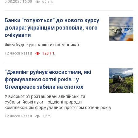
5.08.2026 16:00
60,9 т.
Банки "готуються" до нового курсу
долара: українцям розповіли, чого
очікувати
Яким буде курс валюти в обмінниках
12 часов назад
120,1 т.
"Джипінг руйнує екосистеми, які
формувалися сотні років": у
Greenpeace забили на сполох
У високогір'ї розташовані альпійські та
субальпійські луки – рідкісні природні
комплекси, які формувалися протягом сотень років
12 часов назад
1,6 т.