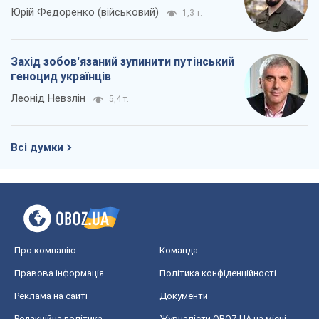
Юрій Федоренко (військовий)
1,3 т.
Захід зобов'язаний зупинити путінський
геноцид українців
Леонід Невзлін
5,4 т.
Всі думки
Про компанію
Команда
Правова інформація
Політика конфіденційності
Реклама на сайті
Документи
Редакційна політика
Журналісти OBOZ.UA на місці