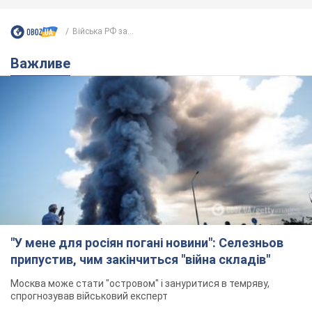
Війська РФ за...
Важливе
"У мене для росіян погані новини": Селезньов
припустив, чим закінчиться "війна складів"
Москва може стати "островом" і зануритися в темряву,
спрогнозував військовий експерт