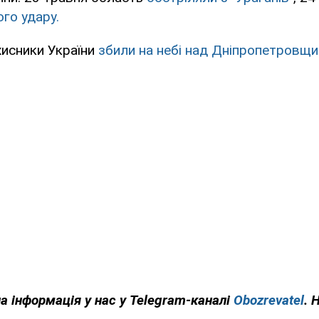
го удару.
хисники України
збили на небі над Дніпропетровщ
на інформація у нас у Telegram-каналі
Obozrevatel
. 