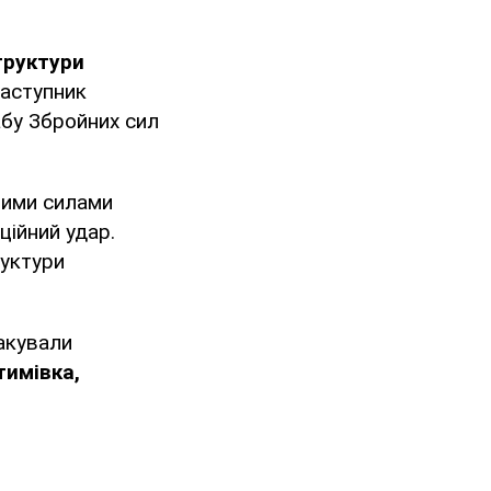
труктури
заступник
бу Збройних сил
йними силами
ційний удар.
руктури
акували
тимівка,