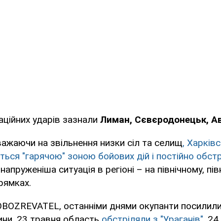
іаційних ударів зазнали
Лиман, Сєвєродонецьк, Ав
ажаючи на звільнення низки сіл та селищ
, Харківс
ться "гарячою" зоною бойових дій і постійно обст
йнапруженіша ситуація в регіоні – на північному, пів
рямках.
OBOZREVATEL, останніми днями окупанти посилили
ни. 23 травня область
обстріляли з "Ураганів"
, 2