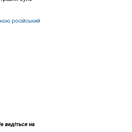
иною російський
Не ведіться на