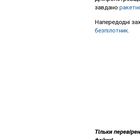
завдано
ракетно
Напередодні за
безпілотник.
Тільки перевіре