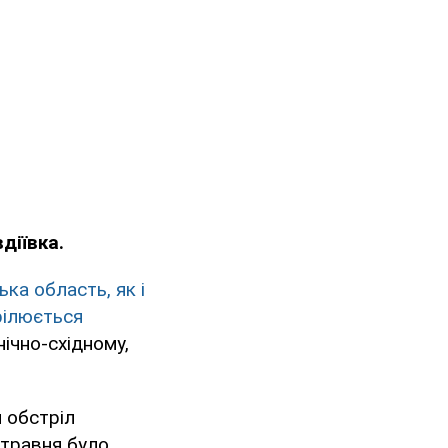
діївка.
ька область, як і
рілюється
нічно-східному,
 обстріл
4 травня було