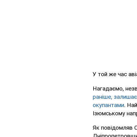
У той же час ав
Нагадаємо, незв
раніше, залишає
окупантами
. На
Ізюмському нап
Як повідомляв 
Дніпропетровщи