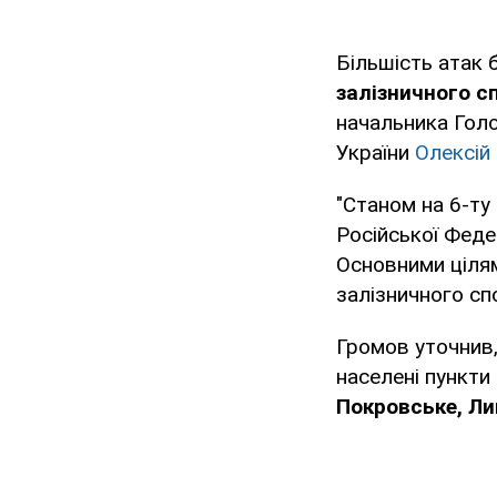
Більшість атак 
залізничного с
начальника Гол
України
Олексій
"Станом на 6-ту
Російської Федер
Основними цілям
залізничного спо
Громов уточнив
населені пункти
Покровське, Лим