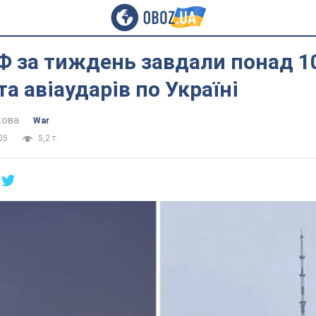
Ф за тиждень завдали понад 1
та авіаударів по Україні
кова
War
05
5,2 т.