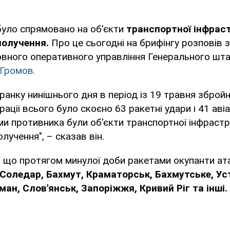
було спрямовано на об'єкти
транспортної інфрас
получення.
Про це сьогодні на брифінгу розповів 
овного оперативного управління Генерального шта
 Громов.
 ранку нинішнього дня в період із 19 травня збро
ації всього було скоєно 63 ракетні удари і 41 авіа
и противника були об'єкти транспортної інфраст
лучення", – сказав він.
, що протягом минулої доби ракетами окупанти ат
Соледар, Бахмут, Краматорськ, Бахмутське, Ус
ан, Слов'янськ, Запоріжжя, Кривий Ріг та інші.