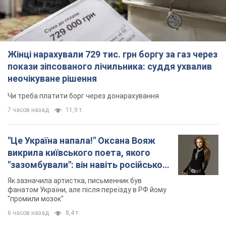
викрила київського поета, якого
"зазомбували": він навіть російської
не знав, а тепер хоче геноциду
Як зазначила артистка, письменник був
українців
фанатом України, але після переїзду в РФ йому
"промили мозок"
6 часов назад
8,4 т.
"Був знесилений": в Україні врятували
пораненого грифа, який обрав для
себе нетиповий маршрут. Фото
Травмованого птаха виявили на межі Київщині
та Черкащини
6 часов назад
3,1 т.