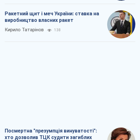
Посмертна "презумпція винуватості":
хто дозволив ТЦК судити загиблих
захисників
Марина Ставнійчук
1,6 т.
Росія прагне деморалізувати
український тил. Що варто собі
нагадати
Юрій Богданов
1,3 т.
Господарі Чорного моря: про козацьку
морську славу