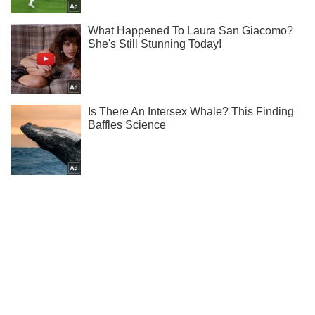
Підписуйся на наш Telegram. Отримуй тільки
найважливіше!
Підписатись
Підписатись
Війська РФ зайшли...