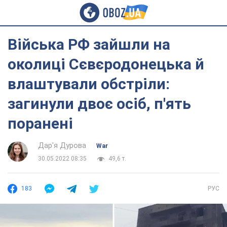
Війська РФ зайшли на
околиці Сєвєродонецька й
влаштували обстріли:
загинули двоє осіб, п'ять
поранені
Дар'я Дурова
War
30.05.2022 08:35
49,6 т.
183
РУС