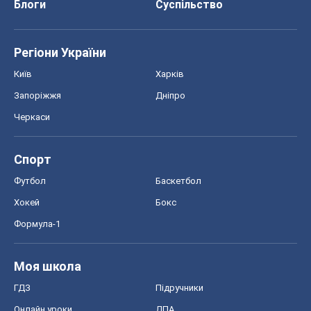
Хокей
Бокс
Формула-1
Моя школа
ГДЗ
Підручники
Онлайн уроки
ДПА
ЗНО
НМТ
СНД посібники
Авто
Тест Драйв
Електромобілі
Акції
Сервіс
Food Oboz