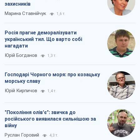
Юрій Кирпичов
1,4 т.
"Покоління олів'є": звичка до
російського виявилася сильнішою за
війну
Руслан Горовий
4,3 т.
Всі думки
Про компанію
Команда
Правова інформація
Політика конфіденційності
Реклама на сайті
Документи