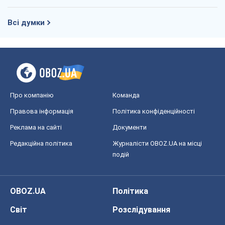
Редакційна політика
Журналісти OBOZ.UA на місці
подій
OBOZ.UA
Політика
Світ
Розслідування
Блоги
Суспільство
Регіони України
Київ
Харків
Запоріжжя
Дніпро
Черкаси
Спорт
Футбол
Баскетбол