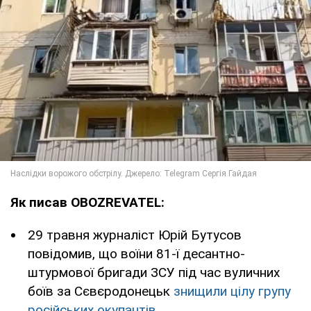
Як писав OBOZREVATEL:
29 травня журналіст Юрій Бутусов
повідомив, що воїни 81-ї десантно-
штурмової бригади ЗСУ під час вуличних
боїв за Сєвєродонецьк
знищили цілу групу
російських окупантів
.