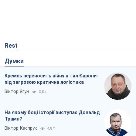
Віктор Ягун
3,8 т.
На якому боці історії виступає Дональд
Трамп?
Віктор Каспрук
4,8 т.
Ракетний щит і меч України: ставка на
виробництво власних ракет
Кирило Татарінов
138