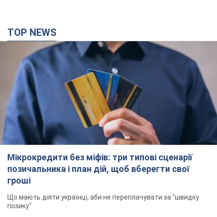
Мікрокредити без міфів: три типові сценарії
позичальника і план дій, щоб вберегти свої
гроші
Що мають діяти українці, аби не переплачувати за "швидку
позику"
час назад
9,8 т.
Херсон повністю лишився без світла, у Львові
аварійні відключення: ситуація в енергосистемі
6 серпня
Росіяни вдарили по важливому енергооб'єкту
38 минут назад
8,6 т.
Зеленський зібрав нараду щодо підготовки
української балістики та антибалістичної