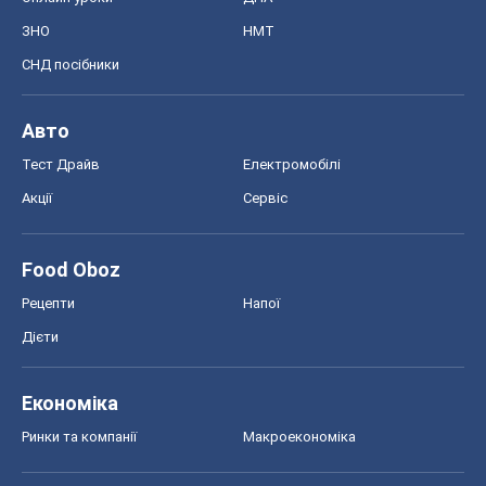
Рецепти
Напої
Дієти
Економіка
Ринки та компанії
Макроекономіка
MedOboz
Новини медицини
MAMACLUB
Шоу
Афіша
Плітки
Краса
Мода
Жіночий журнал