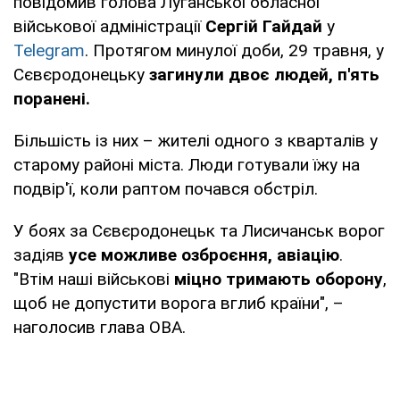
повідомив голова Луганської обласної
військової адміністрації
Сергій Гайдай
у
Telegram
. Протягом минулої доби, 29 травня, у
Сєвєродонецьку
загинули двоє людей, п'ять
поранені.
Більшість із них – жителі одного з кварталів у
старому районі міста. Люди готували їжу на
подвір'ї, коли раптом почався обстріл.
У боях за Сєвєродонецьк та Лисичанськ ворог
задіяв
усе можливе озброєння, авіацію
.
"Втім наші військові
міцно тримають оборону
,
щоб не допустити ворога вглиб країни", –
наголосив глава ОВА.