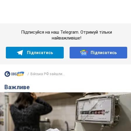
Важливе
Жінці нарахували 729 тис. грн боргу за газ через
покази зіпсованого лічильника: суддя ухвалив
неочікуване рішення
Чи треба платити борг через донарахування
7 часов назад
11,9 т.
"Це Україна напала!" Оксана Вояж