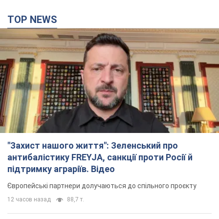
"Захист нашого життя": Зеленський про
антибалістику FREYJA, санкції проти Росії й
підтримку аграріїв. Відео
Європейські партнери долучаються до спільного проєкту
12 часов назад
88,7 т.
З 1 вересня українським вчителям підвищать
зарплати: Корецький розкрив деталі
Одночасно з підвищенням зарплат педагогам уряд
анонсував збільшення студентських стипендій
8 часов назад
6,8 т.
"Нам теж вони потрібні": Трамп відповів на