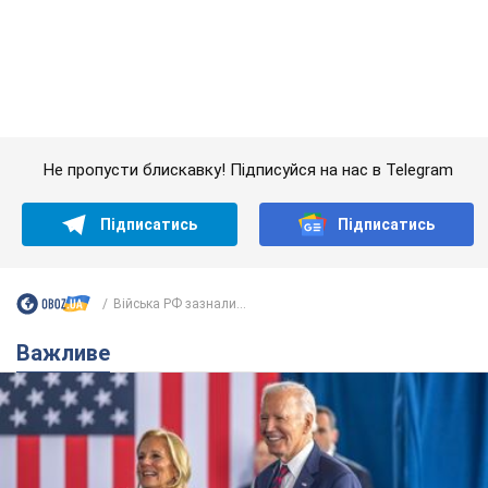
Підписатись
Підписатись
Війська РФ зазнали...
Важливе
Дружина тяжкохворого Джо Байдена назвала
перший симптом, який сигналізував про його
"агресивний" рак