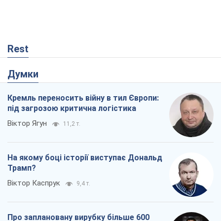
під загрозою критична логістика
Віктор Ягун
11,2 т.
На якому боці історії виступає Дональд
Трамп?
Віктор Каспрук
9,4 т.
Про заплановану вирубку більше 600
дерев і теплотрасу: що відбувається на
Теремках у Києві
Владислав Самойленко
900