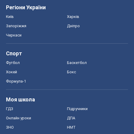
Футбол
Баскетбол
Хокей
Бокс
Формула-1
Моя школа
ГДЗ
Підручники
Онлайн уроки
ДПА
ЗНО
НМТ
СНД посібники
Авто
Тест Драйв
Електромобілі
Акції
Сервіс
Food Oboz