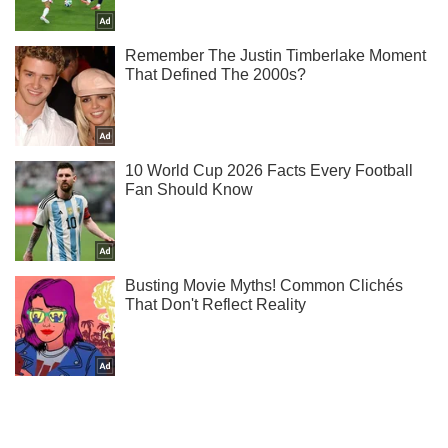
Не пропусти блискавку! Підписуйся на нас в Telegram