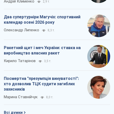
виробництво власних ракет
Кирило Татарінов
3,5 т.
Посмертна "презумпція винуватості":
хто дозволив ТЦК судити загиблих
захисників
Марина Ставнійчук
8,0 т.
Всі думки
Про компанію
Команда
Правова інформація
Політика конфіденційності