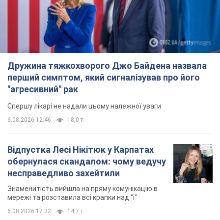
Спершу лікарі не надали цьому належної уваги
6.08.2026 12:46
18,0 т.
Відпустка Лесі Нікітюк у Карпатах
обернулася скандалом: чому ведучу
несправедливо захейтили
Знаменитість вийшла на пряму комунікацію в
мережі та розставила всі крапки над "і"
6.08.2026 17:32
14,7 т.
"Динамо" з перемоги стартувало у
кваліфікації Ліги конференцій. Відео
Матч відбувся в Любліні
10 часов назад
3,0 т.