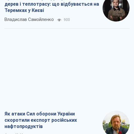
Як атаки Сил оборони України
скоротили експорт російських
нафтопродуктів
Андрій Клименко
2,9 т.
Два супертурніри Магучіх: спортивний
календар осені 2026 року
Олександр Липенко
8,3 т.
Ракетний щит і меч України: ставка на