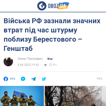
Війська РФ зазнали значних
втрат під час штурму
поблизу Берестового –
Генштаб
Анна Паскевич
War
8.06.2022 19:42
27,9 т.
994
РУС