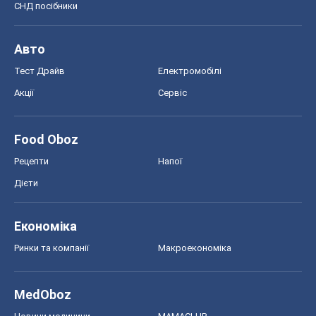
Рецепти
Напої
Дієти
Економіка
Ринки та компанії
Макроекономіка
MedOboz
Новини медицини
MAMACLUB
Шоу
Афіша
Плітки
Краса
Мода
Жіночий журнал