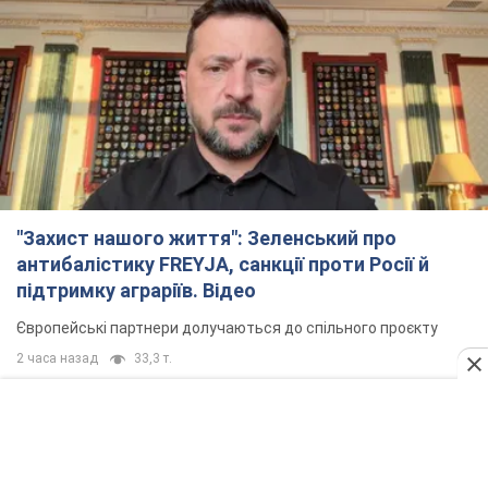
"Захист нашого життя": Зеленський про
антибалістику FREYJA, санкції проти Росії й
підтримку аграріїв. Відео
Європейські партнери долучаються до спільного проєкту
2 часа назад
33,3 т.
"Балістика вбиває людей": Сікорський закликав
обговорити перехоплення ворожих ракет над
Україною