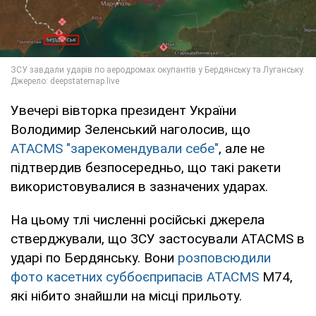
Увечері вівторка президент України
Володимир Зеленський наголосив, що
ATACMS "зарекомендували себе"
, але не
підтвердив безпосередньо, що такі ракети
використовувалися в зазначених ударах.
На цьому тлі численні російські джерела
стверджували, що ЗСУ застосували ATACMS в
ударі по Бердянську. Вони
розповсюдили
фото касетних суббоєприпасів ATACMS
M74,
які нібито знайшли на місці прильоту.