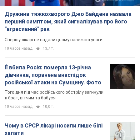
Дружина тяжкохворого Джо Байдена назвала
перший симптом, який сигналізував про його
"агресивний" рак
Спершу лікарі не надали цьому належної уваги
10 часов назад
13,7 т.
Її вбила Росія: померла 13-річна
дівчинка, поранена внаслідок
російської атаки на Сумщину. Фото
Того дня під час російського обстрілу загинули
її брат, вітчим та бабуся
10 часов назад
10,0 т.
Чому в СРСР лікарі носили лише білі
халати