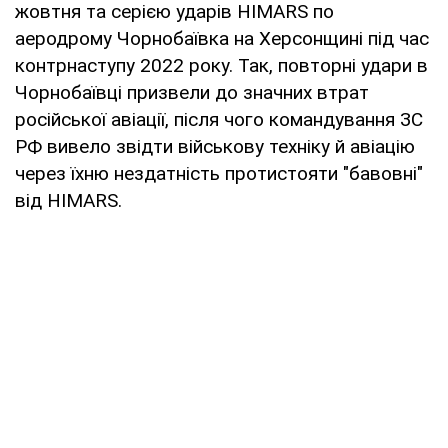
жовтня та серією ударів HIMARS по
аеродрому Чорнобаївка на Херсонщині під час
контрнаступу 2022 року. Так, повторні удари в
Чорнобаївці призвели до значних втрат
російської авіації, після чого командування ЗС
РФ вивело звідти військову техніку й авіацію
через їхню нездатність протистояти "бавовні"
від HIMARS.