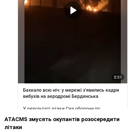
ATACMS змусять окупантів розосередити
літаки