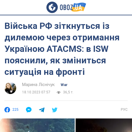
Війська РФ зіткнуться із
дилемою через отримання
Україною ATACMS: в ISW
пояснили, як зміниться
ситуація на фронті
Марина Ліснічук
War
18.10.2023 07:57
36,5 т.
225
РУС