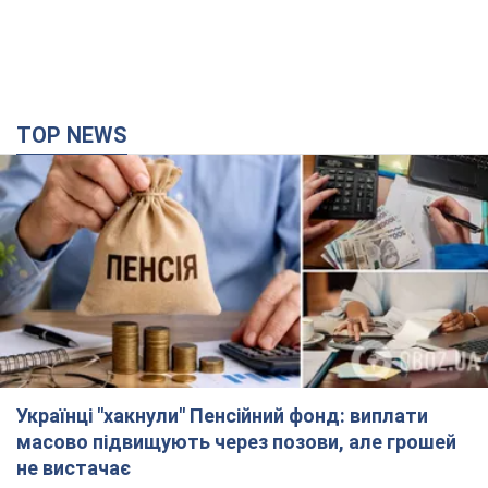
TOP NEWS
Українці "хакнули" Пенсійний фонд: виплати
масово підвищують через позови, але грошей
не вистачає