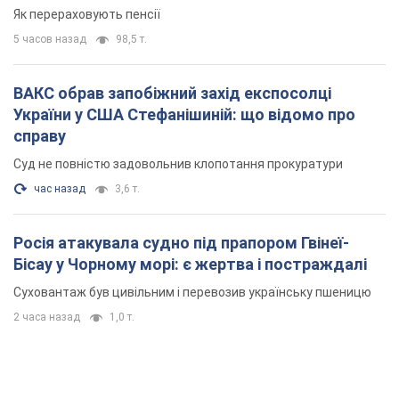
Як перераховують пенсії
5 часов назад
98,5 т.
ВАКС обрав запобіжний захід експосолці
України у США Стефанішиній: що відомо про
справу
Суд не повністю задовольнив клопотання прокуратури
час назад
3,6 т.
Росія атакувала судно під прапором Гвінеї-
Бісау у Чорному морі: є жертва і постраждалі
Суховантаж був цивільним і перевозив українську пшеницю
2 часа назад
1,0 т.