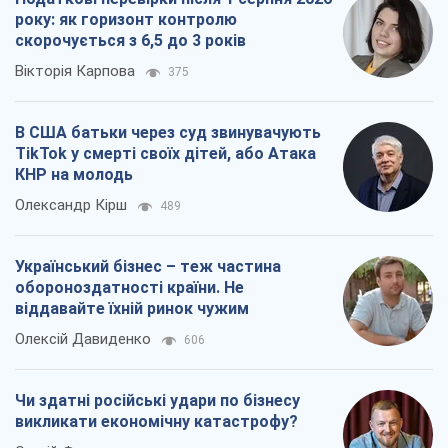
року: як горизонт контролю
скорочується з 6,5 до 3 років
Вікторія Карпова
375
В США батьки через суд звинувачують
TikTok у смерті своїх дітей, або Атака
КНР на молодь
Олександр Кірш
489
Український бізнес – теж частина
обороноздатності країни. Не
віддавайте їхній ринок чужим
Олексій Давиденко
606
Чи здатні російські удари по бізнесу
викликати економічну катастрофу?