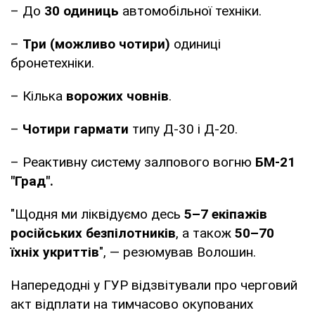
– До
30 одиниць
автомобільної техніки.
–
Три (можливо чотири)
одиниці
бронетехніки.
– Кілька
ворожих човнів
.
–
Чотири гармати
типу Д-30 і Д-20.
– Реактивну систему залпового вогню
БМ-21
"Град".
"Щодня ми ліквідуємо десь
5–7 екіпажів
російських безпілотників
, а також
50–70
їхніх укриттів
", — резюмував Волошин.
Напередодні у ГУР відзвітували про черговий
акт відплати на тимчасово окупованих