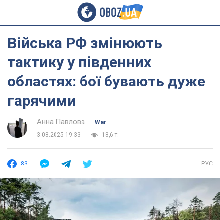
Війська РФ змінюють
тактику у південних
областях: бої бувають дуже
гарячими
Анна Павлова
War
3.08.2025 19:33
18,6 т.
83
РУС