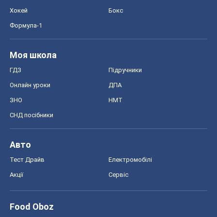
Хокей
Бокс
Формула-1
Моя школа
ГДЗ
Підручники
Онлайн уроки
ДПА
ЗНО
НМТ
СНД посібники
Авто
Тест Драйв
Електромобілі
Акції
Сервіс
Food Oboz