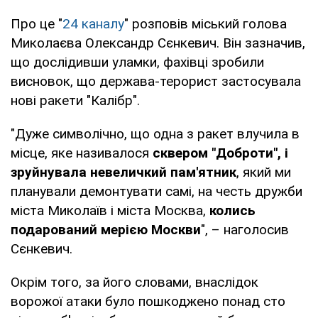
Про це "
24 каналу
" розповів міський голова
Миколаєва Олександр Сєнкевич. Він зазначив,
що дослідивши уламки, фахівці зробили
висновок, що держава-терорист застосувала
нові ракети "Калібр".
"Дуже символічно, що одна з ракет влучила в
місце, яке називалося
сквером "Доброти", і
зруйнувала невеличкий пам'ятник
, який ми
планували демонтувати самі, на честь дружби
міста Миколаїв і міста Москва,
колись
подарований мерією Москви
", – наголосив
Сєнкевич.
Окрім того, за його словами, внаслідок
ворожої атаки було пошкоджено понад сто