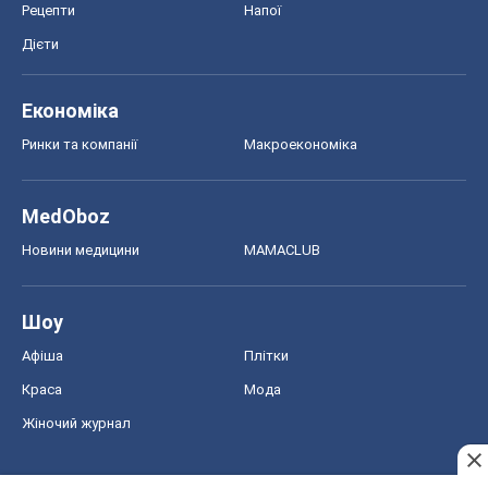
Рецепти
Напої
Дієти
Економіка
Ринки та компанії
Макроекономіка
MedOboz
Новини медицини
MAMACLUB
Шоу
Афіша
Плітки
Краса
Мода
Жіночий журнал