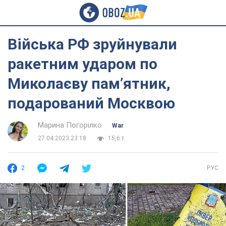
Війська РФ зруйнували
ракетним ударом по
Миколаєву пам’ятник,
подарований Москвою
Марина Погорілко
War
27.04.2023 23:18
15,6 т.
2
РУС