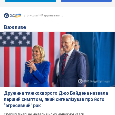
Війська РФ зруйнували...
Важливе
Дружина тяжкохворого Джо Байдена назвала
перший симптом, який сигналізував про його
"агресивний" рак
Спершу лікарі не надали цьому належної уваги