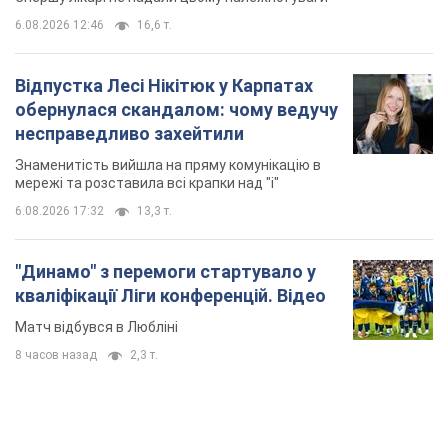
6.08.2026 12:46
16,6 т.
Відпустка Лесі Нікітюк у Карпатах
обернулася скандалом: чому ведучу
несправедливо захейтили
Знаменитість вийшла на пряму комунікацію в
мережі та розставила всі крапки над "і"
6.08.2026 17:32
13,3 т.
"Динамо" з перемоги стартувало у
кваліфікації Ліги конференцій. Відео
Матч відбувся в Любліні
8 часов назад
2,3 т.