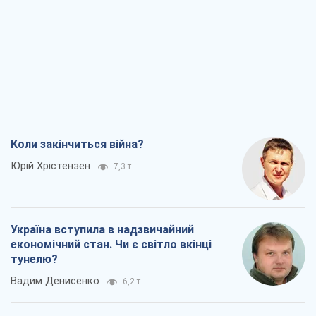
Коли закінчиться війна?
Юрій Хрістензен
7,3 т.
Україна вступила в надзвичайний
економічний стан. Чи є світло вкінці
тунелю?
Вадим Денисенко
6,2 т.
Чий буде Крим, той і переможе (NSJ), а
українських футбольних чиновників
можуть назвати вбивцями
Олександр Кірш
6,1 т.
Захід проспав загрозу: Росія може
перевірити НАТО війною
Леонід Невзлін