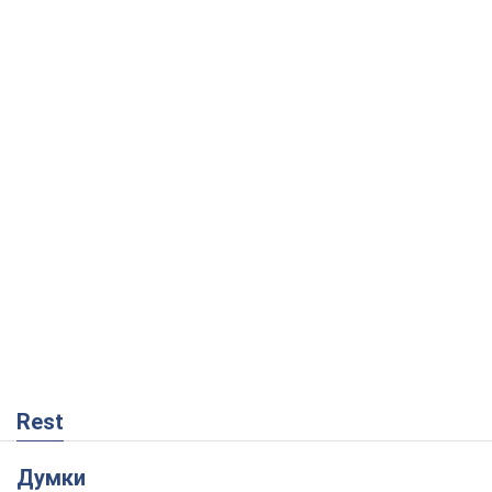
Rest
Думки
Збіг інтересів двох цинічних гравців чи
таємний план Трампа і Путіна?
Віктор Швець
9,8 т.
Мінськ готується до функціонування в
умовах масштабної воєнної кризи