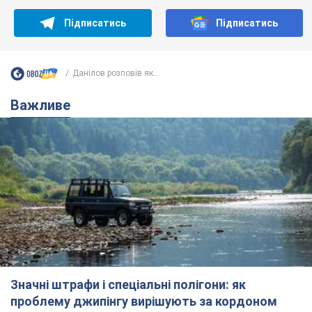
Значні штрафи і спеціальні полігони: як
проблему джипінгу вирішують за кордоном
Україні не завадить взяти приклад із країн Європи
8.08.2026 05:10
2,1 т.
На Прикарпатті після аномальної
спеки пройшла потужна злива:
дороги перетворились на річки.
Відео
Негода накрила Івано-Франківщину та