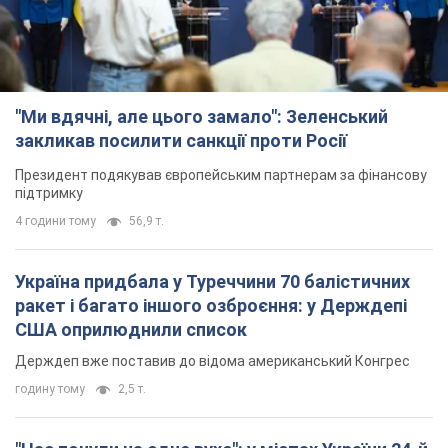
4 години тому
56,9 т.
Україна придбала у Туреччини 70 балістичних
ракет і багато іншого озброєння: у Держдепі
США оприлюднили список
Держдеп вже поставив до відома американський Конгрес
годину тому
2,5 т.
"Нас почули на одне вухо": у містах України 24-й
день поспіль тривають мітинги на підтримку
Федорова. Фото і відео
Антиурядові виступи з вимогою повернути Федорова досі
тривають
годину тому
1,4 т.