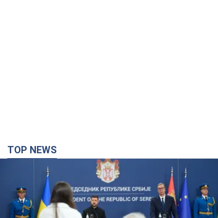
TOP NEWS
"Ми вдячні, але цього замало": Зеленський
закликав посилити санкції проти Росії
Президент подякував європейським партнерам за фінансову
підтримку