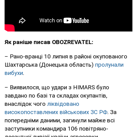
Як раніше писав OBOZREVATEL:
– Рано-вранці 10 липня в районі окупованого
Шахтарська (Донецька область)
пролунали
вибухи
.
– Виявилося, що удари з HIMARS було
завдано по базі та складах окупантів,
внаслідок чого
ліквідовано
високопоставлених військових ЗС РФ
. За
попередніми даними, загинули майже всі
заступники командира 106 повітряно-
десантної дивізії країни-агресорки.