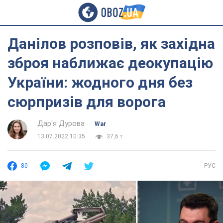
Данілов розповів, як західна
зброя наближає деокупацію
України: жодного дня без
сюрпризів для ворога
Дар'я Дурова
War
13.07.2022 10:35
37,6 т.
80
РУС