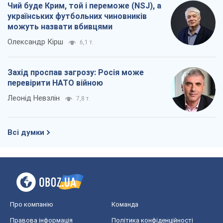
7,8 т.
Всі думки
Про компанію
Команда
Правова інформація
Політика конфіденційності
Реклама на сайті
Документи
Редакційна політика
Журналісти OBOZ.UA на місці
подій
OBOZ.UA
Політика
Світ
Розслідування