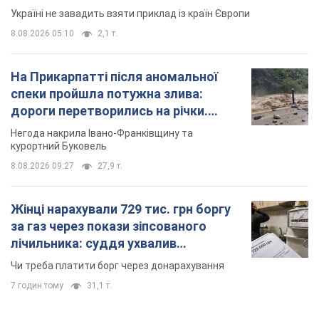
курортний Буковель
8.08.2026 09:27
27,9 т.
Жінці нарахували 729 тис. грн боргу
за газ через покази зіпсованого
лічильника: суддя ухвалив
неочікуване рішення
Чи треба платити борг через донарахування
7 годин тому
31,1 т.