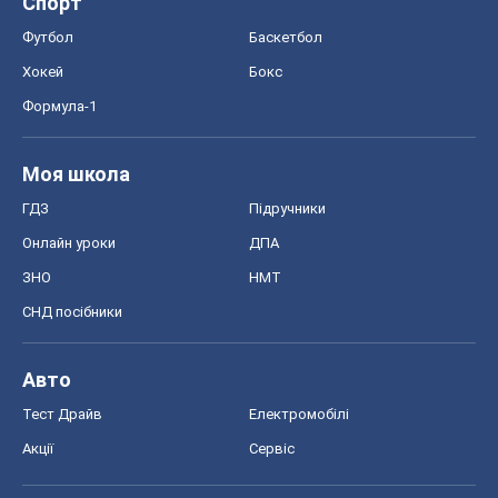
Онлайн уроки
ДПА
ЗНО
НМТ
СНД посібники
Авто
Тест Драйв
Електромобілі
Акції
Сервіс
Food Oboz
Рецепти
Напої
Дієти
Економіка
Ринки та компанії
Макроекономіка