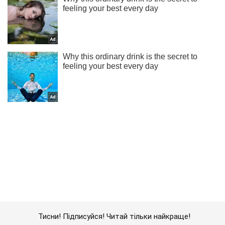
Тисни! Підписуйся! Читай тільки найкраще!
Підписатись
Підписатись
Данілов розповів як...
Важливе