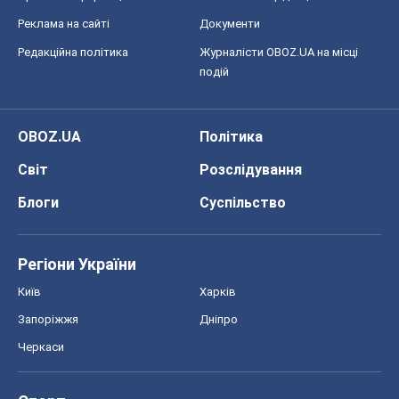
Блоги
Суспільство
Регіони України
Київ
Харків
Запоріжжя
Дніпро
Черкаси
Спорт
Футбол
Баскетбол
Хокей
Бокс
Формула-1
Моя школа
ГДЗ
Підручники