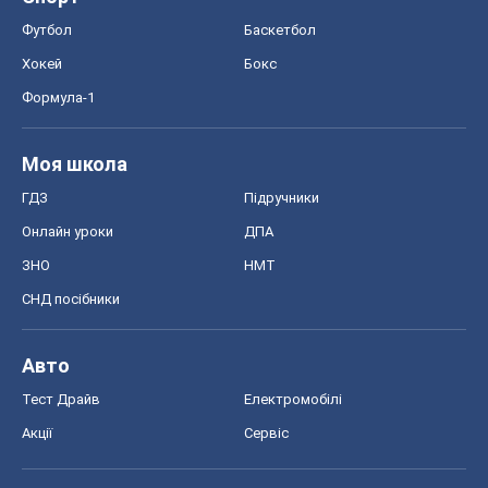
Онлайн уроки
ДПА
ЗНО
НМТ
СНД посібники
Авто
Тест Драйв
Електромобілі
Акції
Сервіс
Food Oboz
Рецепти
Напої
Дієти
Економіка
Ринки та компанії
Макроекономіка