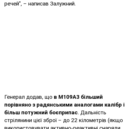
речей", – написав Залужний.
Генерал додав, що
в
М109А3 більший
порівняно з радянськими аналогами калібр і
більш потужний боєприпас
. Дальність
стрілянини цієї зброї – до 22 кілометрів (якщо
використовувати активно-реактивні снаряди,