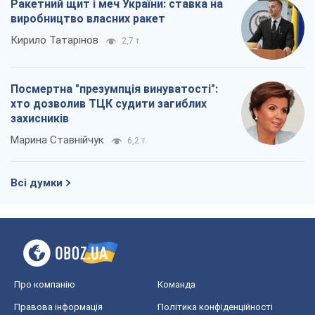
Марина Ставнійчук
6,2 т.
Всі думки
Про компанію
Команда
Правова інформація
Політика конфіденційності
Реклама на сайті
Документи
Редакційна політика
Журналісти OBOZ.UA на місці
подій
OBOZ.UA
Політика
Світ
Розслідування