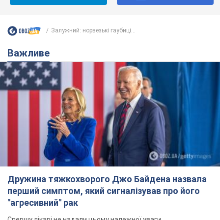
Дружина тяжкохворого Джо Байдена назвала
перший симптом, який сигналізував про його
"агресивний" рак
Спершу лікарі не надали цьому належної уваги
12 часов назад
15,0 т.
Відпустка Лесі Нікітюк у Карпатах
обернулася скандалом: чому ведучу
несправедливо захейтили
Знаменитість вийшла на пряму комунікацію в
мережі та розставила всі крапки над "і"