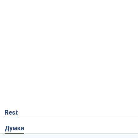
Rest
Думки
Кремль переносить війну в тил Європи:
під загрозою критична логістика
Віктор Ягун
9,5 т.
На якому боці історії виступає Дональд
Трамп?
Віктор Каспрук
7,8 т.