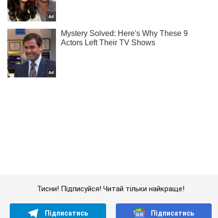
Тисни! Підписуйся! Читай тільки найкраще!
Підписатись
Підписатись
Залужний: норвезькі гаубиці...
Важливе