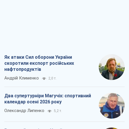
Як атаки Сил оборони України
скоротили експорт російських
нафтопродуктів
Андрій Клименко
2,0 т.
Два супертурніри Магучіх: спортивний
календар осені 2026 року
Олександр Липенко
5,2 т.
Ракетний щит і меч України: ставка на
виробництво власних ракет
Кирило Татарінов
2,7 т.
Посмертна "презумпція винуватості":
хто дозволив ТЦК судити загиблих
захисників