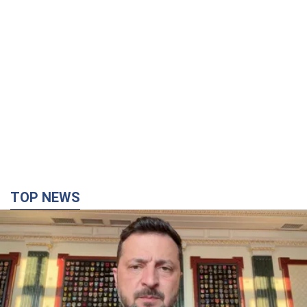
TOP NEWS
"Захист нашого життя": Зеленський про
антибалістику FREYJA, санкції проти Росії й
підтримку аграріїв. Відео
Європейські партнери долучаються до спільного проєкту