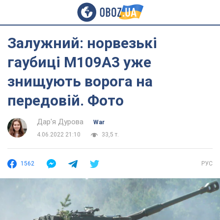
Залужний: норвезькі
гаубиці М109А3 уже
знищують ворога на
передовій. Фото
Дар'я Дурова
War
4.06.2022 21:10
33,5 т.
1562
РУС