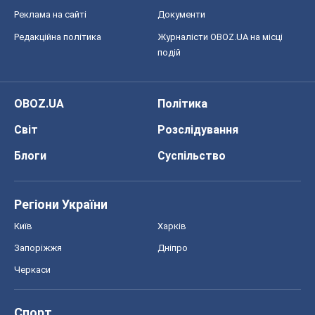
Блоги
Суспільство
Регіони України
Київ
Харків
Запоріжжя
Дніпро
Черкаси
Спорт
Футбол
Баскетбол
Хокей
Бокс
Формула-1
Моя школа
ГДЗ
Підручники