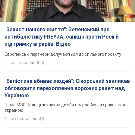
4 часа назад
51,5 т.
"Балістика вбиває людей": Сікорський закликав
обговорити перехоплення ворожих ракет над
Україною
Глава МЗС Польщі закликав до збиття російських ракет над
Україною
5 часов назад
8,0 т.
Росія вдарила дроном по німецькому судну в
Чорному морі біля Одеси: подробиці
Під час евакуації екіпажу російські терористи завдали ще
одного удару безпілотником по судну
3 часа назад
2,4 т.