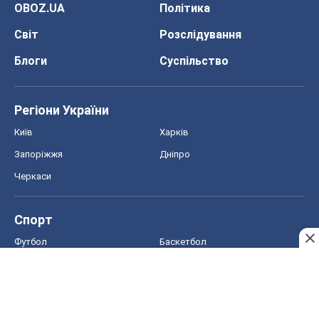
Запоріжжя
Дніпро
Черкаси
Спорт
Футбол
Баскетбол
Хокей
Бокс
Формула-1
Моя школа
ГДЗ
Підручники
Онлайн уроки
ДПА
ЗНО
НМТ
СНД посібники