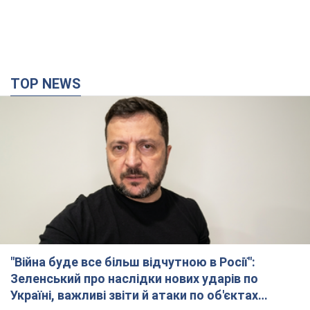
"Війна буде все більш відчутною в Росії":
Зеленський про наслідки нових ударів по
Україні, важливі звіти й атаки по об'єктах
ворога. Відео
Понад 300 тисяч сімей в Одесі та області залишалися без
електрики
10 часов назад
138,9 т.
"Вкрай прикро": Сибіга розкритикував ЮНІСЕФ
за заяву про загиблих дітей в Україні
Глава МЗС наголосив, що причиною загибелі українських
дітей є війна, яку розв'язала РФ