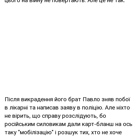
цього на війну не повертають. Але це не так.
Після викрадення його брат Павло зняв побої
в лікарні та написав заяву в поліцію. Але ніхто
не вірить, що справу розслідують, бо
російським силовикам дали карт-бланш на ось
таку "мобілізацію" і розшук тих, хто не хоче