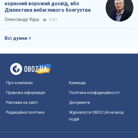
Про компанію
Команда
Правова інформація
Політика конфіденційності
Реклама на сайті
Документи
Редакційна політика
Журналісти OBOZ.UA на місці
подій
OBOZ.UA
Політика
Світ
Розслідування
Блоги
Суспільство
Регіони України
Київ
Харків