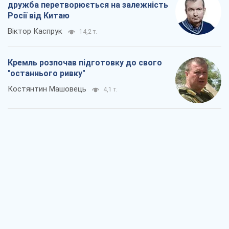
Дух Анкоріджа остаточно випарувався
Віктор Андрусів
5,8 т.
Війна і медіа: політика пішла в
соцмережі, а ЗМІ грають за правилами