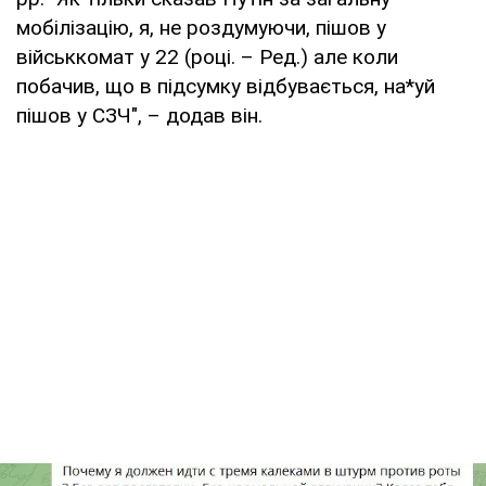
мобілізацію, я, не роздумуючи, пішов у
військкомат у 22 (році. – Ред.) але коли
побачив, що в підсумку відбувається, на*уй
пішов у СЗЧ", – додав він.