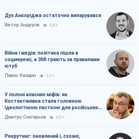
ютуб
Павло Казарін
3,1 т.
У полоні власних міфів: як
Костянтинівка стала головною
ідеологічною пасткою для російських
окупантів
Дмитро Снєгирьов
6,5 т.
Рекрутинг: оновлений і, схоже,
корисний ворожий досвід, або
Діалектика вибагливого боягузтва
Олександр Кірш
5,4 т.
Всі думки