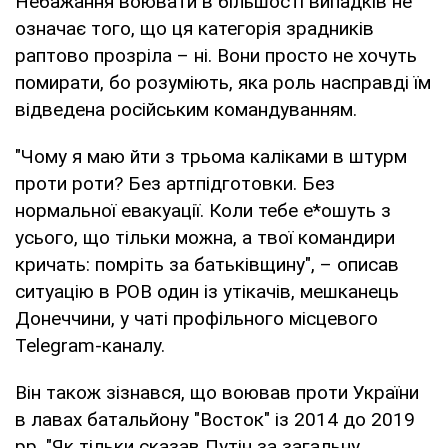
Небажання воювати в більшості випадків не
означає того, що ця категорія зрадників
раптово прозріла – ні. Вони просто не хочуть
помирати, бо розуміють, яка роль насправді їм
відведена російським командуванням.
"Чому я маю йти з трьома каліками в штурм
проти роти? Без артпідготовки. Без
нормальної евакуації. Коли тебе е*ошуть з
усього, що тільки можна, а твої командири
кричать: помріть за батьківщину", – описав
ситуацію в РОВ один із утікачів, мешканець
Донеччини, у чаті профільного місцевого
Telegram-каналу.
Він також зізнався, що воював проти України
в лавах батальйону "Восток" із 2014 до 2019
рр. "Як тільки сказав Путін за загальну