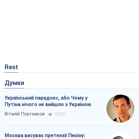
Rest
Думки
Український парадокс, або Чому у
Путіна нічого не вийшло з Україною
Віталій Портников
17,7 т.
Москва висуває претензії Пекіну:
дружба перетворюється на залежність
Росії від Китаю
Віктор Каспрук
14,2 т.
Кремль розпочав підготовку до свого
"останнього ривку"
Костянтин Машовець
4,1 т.