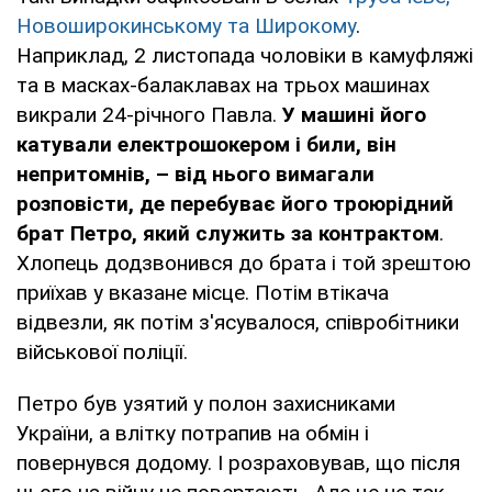
Новоширокинському та Широкому
.
Наприклад, 2 листопада чоловіки в камуфляжі
та в масках-балаклавах на трьох машинах
викрали 24-річного Павла.
У машині його
катували електрошокером і били, він
непритомнів, – від нього вимагали
розповісти, де перебуває його троюрідний
брат Петро, який служить за контрактом
.
Хлопець додзвонився до брата і той зрештою
приїхав у вказане місце. Потім втікача
відвезли, як потім з'ясувалося, співробітники
військової поліції.
Петро був узятий у полон захисниками
України, а влітку потрапив на обмін і
повернувся додому. І розраховував, що після