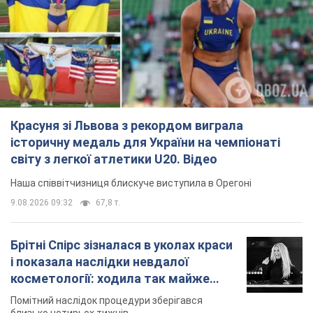
історичну медаль для України на чемпіонаті
світу з легкої атлетики U20. Відео
Наша співвітчизниця блискуче виступила в Орегоні
9.08.2026 09:32
67,8 т.
Брітні Спірс зізналася в уколах краси
і показала наслідки невдалої
косметології: ходила так майже
місяць
Помітний наслідок процедури зберігався
близько чотирьох тижнів
9.08.2026 13:19
3,5 т.
У 16–17 років могла цілий день не
їсти: українська модель Христина
Пономар розповіла про страшний бік
модельної кар’єри
Модель зізналася, які гонорари отримують її
колеги