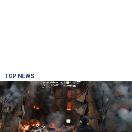
Кремль "спалює" останні запаси балістики в
Україні: що буде далі? Інтерв’ю з Шарпом
У липні країна-агресорка встановила "рекорд" за кількістю
балістичних ракет, запущених по Україні
4 години тому
48,5 т.
У Єкатеринбурзі атаковано склад Wildberries: є
влучання, піднявся дим. Фото і відео
Не допомогла росіянам навіть робота ППО
4 години тому
9,1 т.