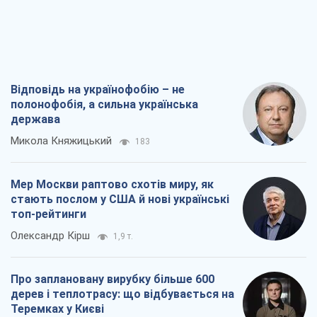
Про заплановану вирубку більше 600
дерев і теплотрасу: що відбувається на
Теремках у Києві
Владислав Самойленко
1,7 т.
Як атаки Сил оборони України
скоротили експорт російських
нафтопродуктів
Андрій Клименко
3,6 т.
Всі думки