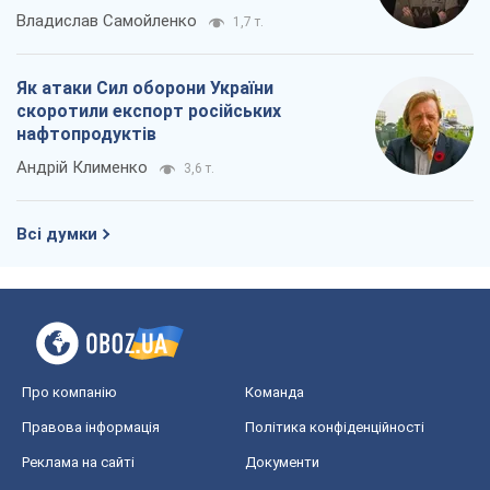
Про компанію
Команда
Правова інформація
Політика конфіденційності
Реклама на сайті
Документи
Редакційна політика
Журналісти OBOZ.UA на місці
подій
OBOZ.UA
Політика
Світ
Розслідування
Блоги
Суспільство
Регіони України
Київ
Харків
Запоріжжя
Дніпро
Черкаси