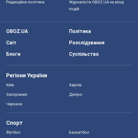
Спорт
Футбол
Баскетбол
Хокей
Бокс
Формула-1
Моя школа
ГДЗ
Підручники
Онлайн уроки
ДПА
ЗНО
НМТ
СНД посібники
Авто
Тест Драйв
Електромобілі