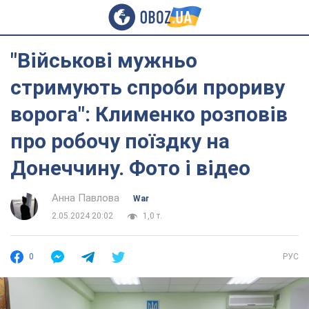
"Військові мужньо
стримують спроби прориву
ворога": Клименко розповів
про робочу поїздку на
Донеччину. Фото і відео
Анна Павлова
War
2.05.2024 20:02
1,0 т.
0
РУС