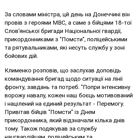
За словами міністра, цй день на Донеччині він
провів з героями МВС, а саме з бійцями 18-тої
Словʼянської бригади Національної гвардії,
прикордонниками з "Помсти", поліцейськими
та рятувальниками, які несуть службу у зоні
бойових дій.
Клименко розповів, що заслухав доповідь
командування бригад щодо ситуації на лінії
фронту, завдань та потреб. "Попри інтенсивну
ворожу навалу, кожен наш боєць мотивований
і націлений на єдиний результат - Перемогу.
Привітав бійців "Помсти" із Днем
прикордонника, який відзначали кілька днів
тому. Також подякував за службу
нацгвардійцям, поліцейським та