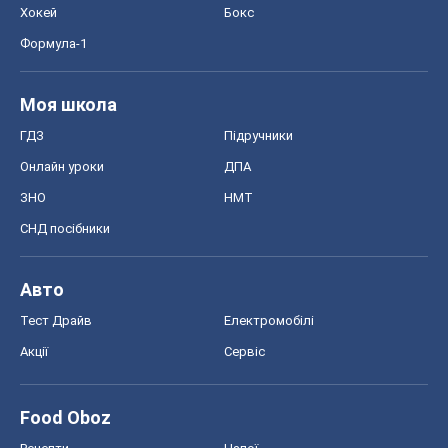
Акції
Сервіс
Food Oboz
Рецепти
Напої
Дієти
Економіка
Ринки та компанії
Макроекономіка
MedOboz
Новини медицини
MAMACLUB
Шоу
Афіша
Плітки