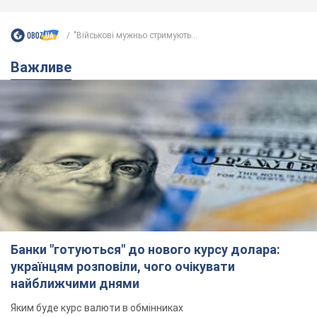
Банки "готуються" до нового курсу долара:
українцям розповіли, чого очікувати
найближчими днями
Яким буде курс валюти в обмінниках
6.08.2026 22:58
150,3 т.
Українцям обіцяють по 850 грн від
мобільних операторів: що не так з
цими повідомленнями
Як не потрапити в пастку шахраїв
6.08.2026 21:02
15,1 т.
Найдорожчий футболіст "Динамо"
забив "Карабаху" вже на 10-й хвилині
матчу. Відео
Поєдинок відбувається в Польщі