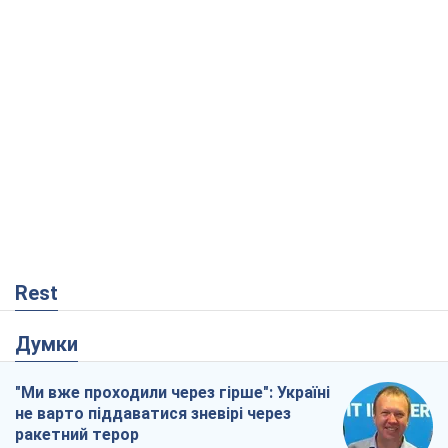
Думки
"Ми вже проходили через гірше": Україні
не варто піддаватися зневірі через
ракетний терор
Сергій Марченко, експерт
1,4 т.
Кремль переносить війну в тил Європи:
під загрозою критична логістика
Віктор Ягун
12,5 т.
Не помста, а стратегія: Україна змушує
Росію платити за війну
Віктор Андрусів
3