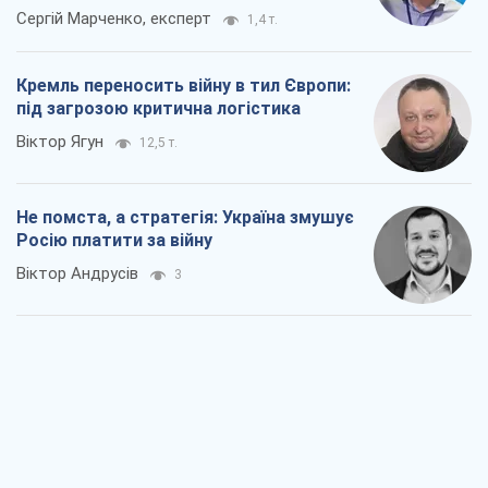
Відповідь на українофобію – не
полонофобія, а сильна українська
держава
Микола Княжицький
183
Мер Москви раптово схотів миру, як
стають послом у США й нові українські
топ-рейтинги
Олександр Кірш
1,9 т.