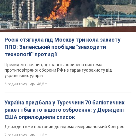
Росія стягнула під Москву три кола захисту
ППО: Зеленський пообіцяв "знаходити
технології" протидії
Президент заявив, що навіть посилена система
протиповітряної оборони РФ не гарантує захисту від
українських ударів
6 годин тому
46,5 т.
Україна придбала у Туреччини 70 балістичних
ракет і багато іншого озброєння: у Держдепі
США оприлюднили список
Держдеп вже поставив до відома американський Конгрес
7 годин тому
11,3 т.