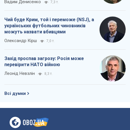
Вадим Денисенко
7,3 т.
Чий буде Крим, той і переможе (NSJ), а
українських футбольних чиновників
можуть назвати вбивцями
Олександр Кірш
7,0 т.
Захід проспав загрозу: Росія може
перевірити НАТО війною
Леонід Невзлін
8,3 т.
Всі думки