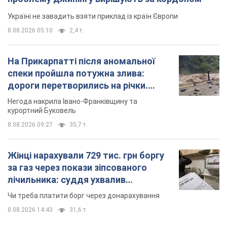
Україні не завадить взяти приклад із країн Європи
8.08.2026 05:10
2,4 т.
На Прикарпатті після аномальної
спеки пройшла потужна злива:
дороги перетворились на річки.
Відео
Негода накрила Івано-Франківщину та
курортний Буковель
8.08.2026 09:27
35,7 т.
Жінці нарахували 729 тис. грн боргу
за газ через покази зіпсованого
лічильника: суддя ухвалив
неочікуване рішення
Чи треба платити борг через донарахування
8.08.2026 14:43
31,6 т.