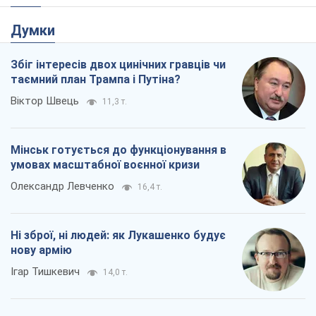
Думки
Збіг інтересів двох цинічних гравців чи
таємний план Трампа і Путіна?
Віктор Швець
11,3 т.
Мінськ готується до функціонування в
умовах масштабної воєнної кризи
Олександр Левченко
16,4 т.
Ні зброї, ні людей: як Лукашенко будує
нову армію
Ігар Тишкевич
14,0 т.