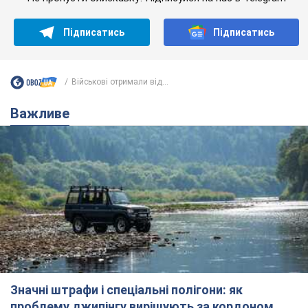
Підписатись
Підписатись
Військові отримали від...
Важливе
Значні штрафи і спеціальні полігони: як
проблему джипінгу вирішують за кордоном