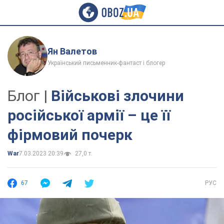
Ян Валетов
Український письменник-фантаст і блогер
Блог |
Військові злочини
російської армії – це її
фірмовий почерк
War
7.03.2023 20:39
27,0 т.
67
РУС