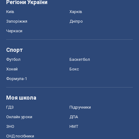
Регіони України
Київ
Харків
Запоріжжя
Дніпро
Черкаси
Спорт
Футбол
Баскетбол
Хокей
Бокс
Формула-1
Моя школа
ГДЗ
Підручники
Онлайн уроки
ДПА
ЗНО
НМТ
СНД посібники