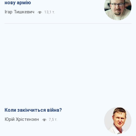
нову армію
Ігар Тишкевич
13,1 т.
Коли закінчиться війна?
Юрій Хрістензен
7,5 т.