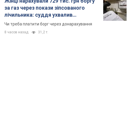
Жінці нарахували 729 тис. грн боргу
за газ через покази зіпсованого
лічильника: суддя ухвалив
неочікуване рішення
Чи треба платити борг через донарахування
8 часов назад
31,2 т.