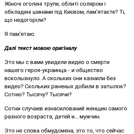
Жіночі оголені трупи, облиті соляром і
обкладені шинами під Києвом, пам'ятаєте? Ті,
що недогоріли?
Я пам'ятаю.
Далі текст мовою оригіналу
Это мы с вами увидели видео о смерти
нашего героя-украинца - и общество
всколыхнуло. А скольких они казнили без
видео? Скольких раненых добили в затылок?
Сотню? Тысячу? Тысячи?
Сотни случаев изнасилований женщин самого
разного возраста, детей и... мужчин.
Это не слова обмудсмена, это то, что сейчас