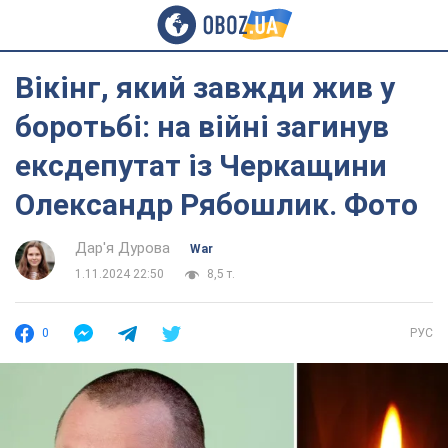
Вікінг, який завжди жив у
боротьбі: на війні загинув
ексдепутат із Черкащини
Олександр Рябошлик. Фото
Дар'я Дурова
War
1.11.2024 22:50
8,5 т.
0
РУС