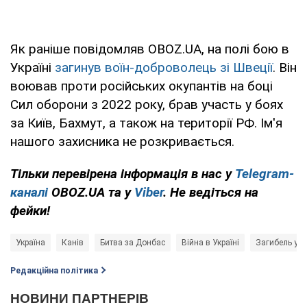
Як раніше повідомляв OBOZ.UA, на полі бою в
Україні
загинув воїн-доброволець зі Швеції
. Він
воював проти російських окупантів на боці
Сил оборони з 2022 року, брав участь у боях
за Київ, Бахмут, а також на території РФ. Ім'я
нашого захисника не розкривається.
Тільки перевірена інформація в нас у
Telegram-
каналі
OBOZ.UA та у
Viber
. Не ведіться на
фейки!
Україна
Канів
Битва за Донбас
Війна в Україні
Загибель укр
Редакційна політика