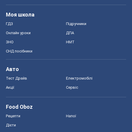
Авто
Тест Драйв
Електромобілі
Акції
Сервіс
Food Oboz
Рецепти
Напої
Дієти
Економіка
Ринки та компанії
Макроекономіка
MedOboz
Новини медицини
MAMACLUB