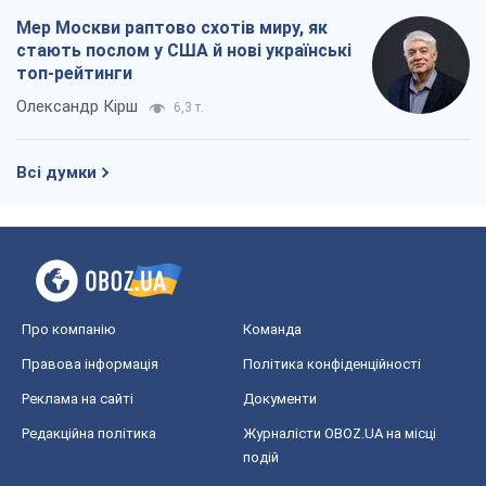
Про компанію
Команда
Правова інформація
Політика конфіденційності
Реклама на сайті
Документи
Редакційна політика
Журналісти OBOZ.UA на місці
подій
OBOZ.UA
Політика
Світ
Розслідування
Блоги
Суспільство
Регіони України