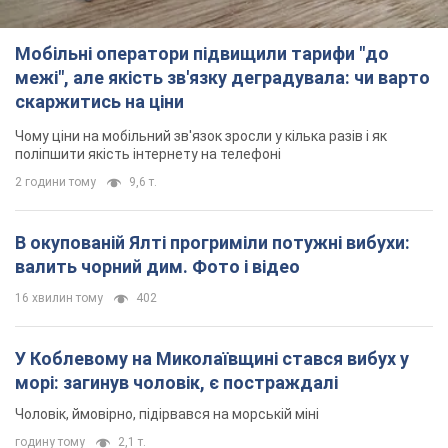
В окупованій Ялті прогриміли потужні вибухи:
валить чорний дим. Фото і відео
16 хвилин тому
402
У Коблевому на Миколаївщині стався вибух у
морі: загинув чоловік, є постраждалі
Чоловік, ймовірно, підірвався на морській міні
годину тому
2,1 т.