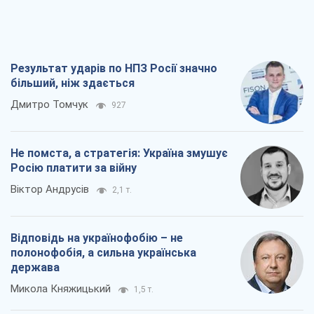
Не помста, а стратегія: Україна змушує
Росію платити за війну
Віктор Андрусів
2,1 т.
Відповідь на українофобію – не
полонофобія, а сильна українська
держава
Микола Княжицький
1,5 т.
Мер Москви раптово схотів миру, як
стають послом у США й нові українські
топ-рейтинги
Олександр Кірш
6,3 т.
Всі думки