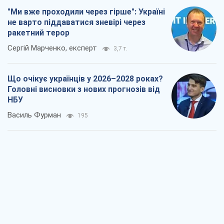
НБУ
Василь Фурман
195
Результат ударів по НПЗ Росії значно
більший, ніж здається
Дмитро Томчук
927