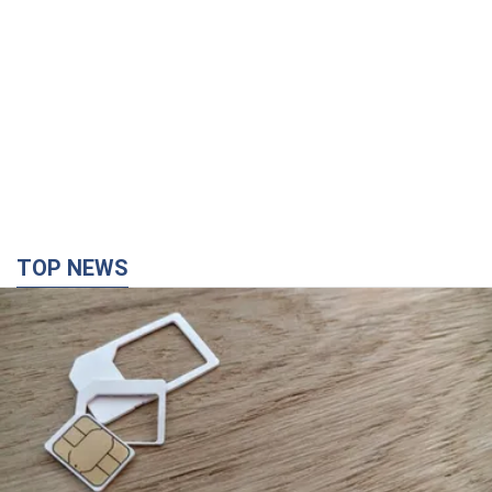
TOP NEWS
Мобільні оператори підвищили тарифи "до
межі", але якість зв'язку деградувала: чи варто
скаржитись на ціни
Чому ціни на мобільний зв'язок зросли у кілька разів і як
поліпшити якість інтернету на телефоні
2 години тому
9,6 т.