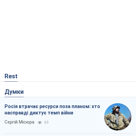
Rest
Думки
Росія втрачає ресурси поза планом: хто
насправді диктує темп війни
Сергій Місюра
63
"Ми вже проходили через гірше": Україні
не варто піддаватися зневірі через
ракетний терор
Сергій Марченко, експерт
3,7 т.
Що очікує українців у 2026–2028 роках?
Головні висновки з нових прогнозів від