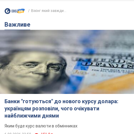
Банки "готуються" до нового курсу долара:
українцям розповіли, чого очікувати
найближчими днями
Яким буде курс валюти в обмінниках
6.08.2026 22:58
151,8 т.
Українцям обіцяють по 850 грн від
мобільних операторів: що не так з
цими повідомленнями
Як не потрапити в пастку шахраїв
6.08.2026 21:02
16,5 т.