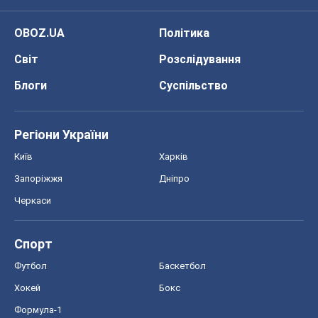
Київ
Харків
Запоріжжя
Дніпро
Черкаси
Спорт
Футбол
Баскетбол
Хокей
Бокс
Формула-1
Моя школа
ГДЗ
Підручники
Онлайн уроки
ДПА
ЗНО
НМТ
СНД посібники