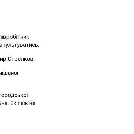
співробітник
тапультуватись.
мир Стрєлков.
мішаної
городської
на. Екіпаж не