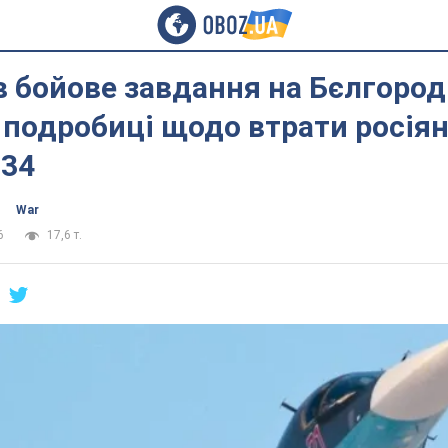
 бойове завдання на Бєлгород
 подробиці щодо втрати росія
-34
War
6
17,6 т.