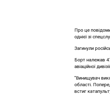
Про це повідоми
однієї зі спецсл
Загинули російс
Борт належав 47
авіаційної дивіз
"Винищувач вико
області. Попере
встиг катапульт