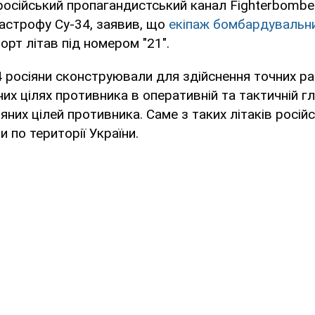
осійський пропагандистський канал Fighterbombe
астрофу Су-34, заявив, що
екіпаж бомбардувальни
Борт літав під номером "21".
4 росіяни сконструювали для здійснення точних 
них цілях противника в оперативній та тактичній гл
яних цілей противника. Саме з таких літаків російс
 по території України.