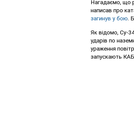
Нагадаємо, що р
написав про кат
загинув у бою
. 
Як відомо, Су-3
ударів по назем
ураження повітр
запускають КАБи