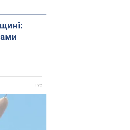
щині:
нами
РУС