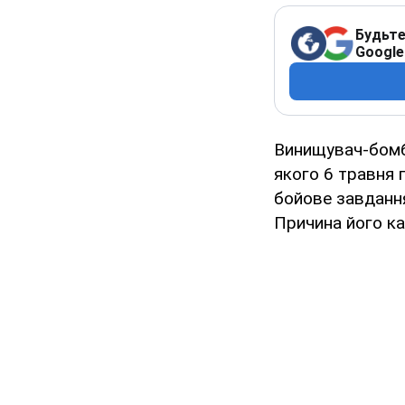
Будьте
Google
Винищувач-бом
якого 6 травня 
бойове завдання
Причина його ка