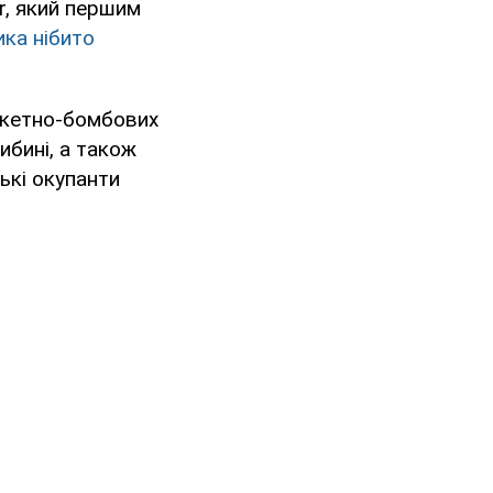
r, який першим
ка нібито
ракетно-бомбових
ибині, а також
ькі окупанти