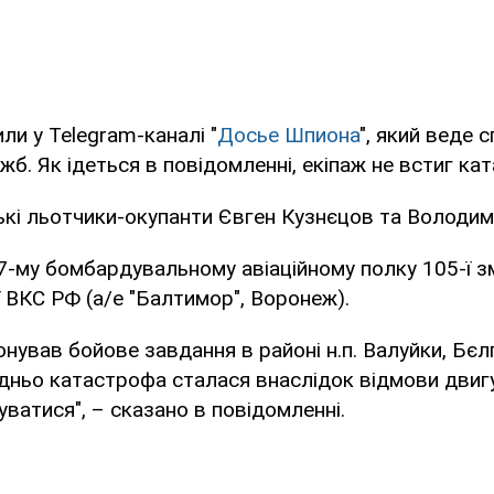
ли у Telegram-каналі "
Досье Шпиона
", який веде 
ужб. Як ідеться в повідомленні, екіпаж не встиг ка
ькі льотчики-окупанти Євген Кузнєцов та Володи
-му бомбардувальному авіаційному полку 105-ї з
ії ВКС РФ (а/е "Балтимор", Воронеж).
нував бойове завдання в районі н.п. Валуйки, Бєл
дньо катастрофа сталася внаслідок відмови двигу
уватися", – сказано в повідомленні.