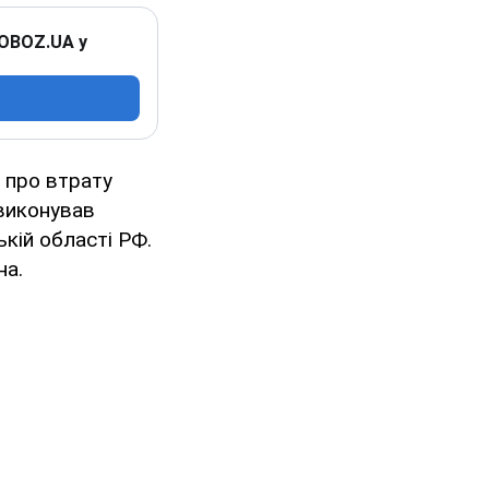
 OBOZ.UA у
, про втрату
 виконував
кій області РФ.
на.