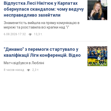
Відпустка Лесі Нікітюк у Карпатах
обернулася скандалом: чому ведучу
несправедливо захейтили
Знаменитість вийшла на пряму комунікацію в
мережі та розставила всі крапки над "і"
6.08.2026 17:32
13,3 т.
"Динамо" з перемоги стартувало у
кваліфікації Ліги конференцій. Відео
Матч відбувся в Любліні
8 часов назад
2,3 т.