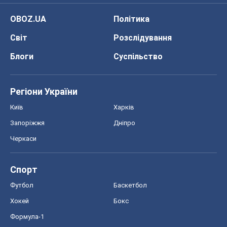
OBOZ.UA
Політика
Світ
Розслідування
Блоги
Суспільство
Регіони України
Київ
Харків
Запоріжжя
Дніпро
Черкаси
Спорт
Футбол
Баскетбол
Хокей
Бокс
Формула-1