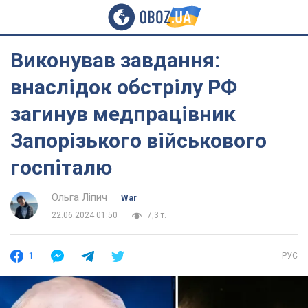
Виконував завдання:
внаслідок обстрілу РФ
загинув медпрацівник
Запорізького військового
госпіталю
Ольга Ліпич
War
22.06.2024 01:50
7,3 т.
1
РУС