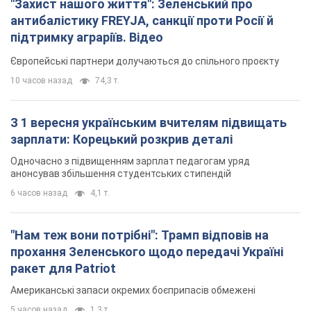
"Захист нашого життя": Зеленський про
антибалістику FREYJA, санкції проти Росії й
підтримку аграріїв. Відео
Європейські партнери долучаються до спільного проєкту
10 часов назад
74,3 т.
З 1 вересня українським вчителям підвищать
зарплати: Корецький розкрив деталі
Одночасно з підвищенням зарплат педагогам уряд
анонсував збільшення студентських стипендій
6 часов назад
4,1 т.
"Нам теж вони потрібні": Трамп відповів на
прохання Зеленського щодо передачі Україні
ракет для Patriot
Американські запаси окремих боєприпасів обмежені
5 часов назад
1,3 т.