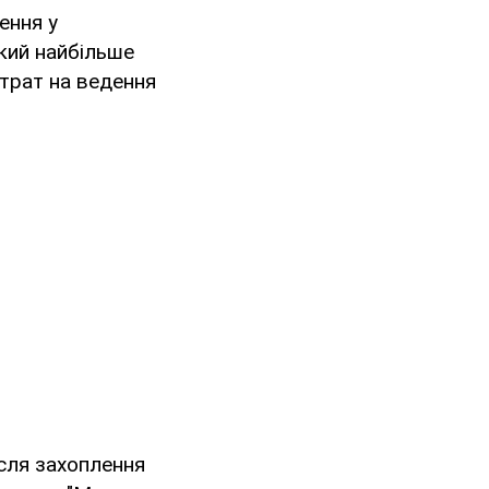
ення у
який найбільше
трат на ведення
ісля захоплення