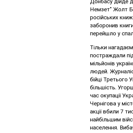
Донбасу дійде д
Немзет" Жолт Б
російських книж
заборонив книги
перейшло у спа
Тільки нагадаєм
постраждали під
мільйонів украї
людей. Журналіс
бійці Третього 
більшість. Угорщ
час окупації Укр
Чернігова у міс
акції вбили 7 т
найбільшим війс
населення. Виба