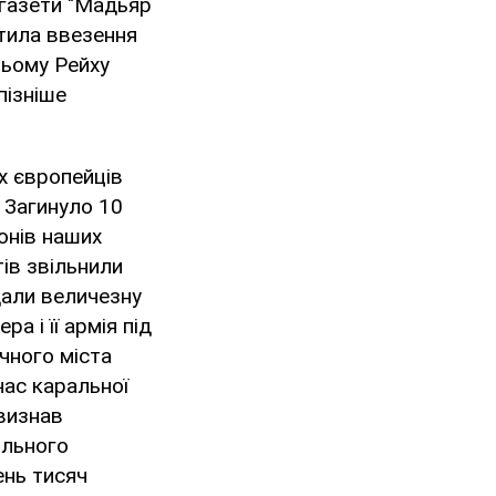
 газети "Мадьяр
тила ввезення
тьому Рейху
пізніше
х європейців
. Загинуло 10
йонів наших
ів звільнили
адали величезну
а і її армія під
ичного міста
час каральної
 визнав
ільного
ень тисяч