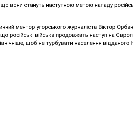
 що вони стануть наступною метою нападу російськ
тичний ментор угорського журналіста Віктор Орба
кщо російські війська продовжать наступ на Європу
івнічніше, щоб не турбувати населення відданого