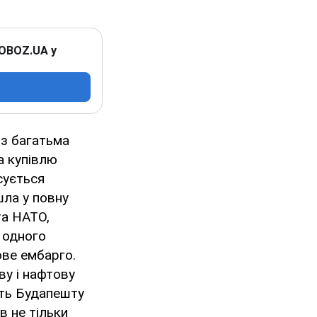
 OBOZ.UA у
 з багатьма
а купівлю
сується
шла у повну
та НАТО,
з одного
ве ембарго.
ву і нафтову
сть Будапешту
в не тільки