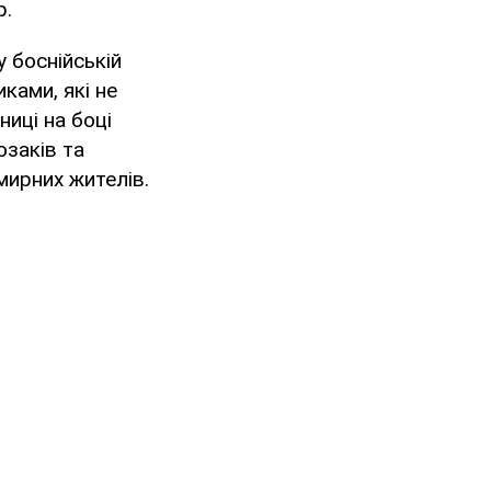
р.
у боснійській
ками, які не
ниці на боці
озаків та
мирних жителів.