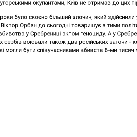
 угорськими окупантами, Київ не отримав до цих пі
 роки було скоєно більший злочин, який здійснили 
 Віктор Орбан до сьогодні товаришує з тими політи
вбивства у Сребрениці актом геноциду. А у Сребре
их сербів воювали також два російських загони - к
кі могли бути співучасниками вбивств 8-ми тисяч 