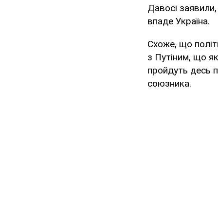
Давосі заявили,
впаде Україна.
Схоже, що полі
з Путіним, що я
пройдуть десь п
союзника.