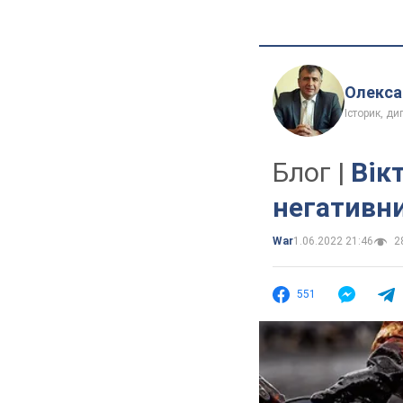
Олекса
Історик, д
Блог |
Вік
негативни
War
1.06.2022 21:46
28
551