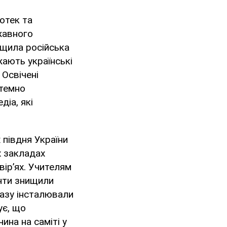
іотек та
ржавного
ищила російська
ають українські
 Освічені
стемно
іа, які
 півдня України
х закладах
вір’ях. Учителям
нти знищили
разу інсталювали
ує, що
ина на саміті у