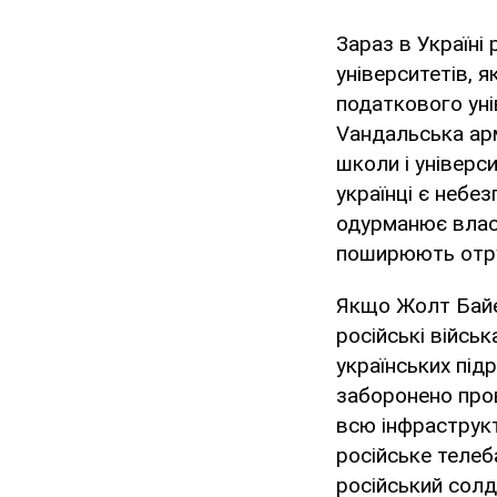
Зараз в Україні 
університетів, 
податкового уні
Vандальська арм
школи і універс
українці є небе
одурманює власн
поширюють отрут
Якщо Жолт Байер
російські війсь
українських під
заборонено про
всю інфраструкт
російське теле
російський солд