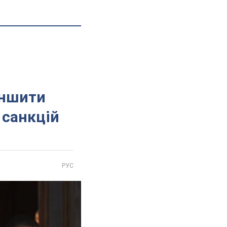
еншити
 санкцій
РУС