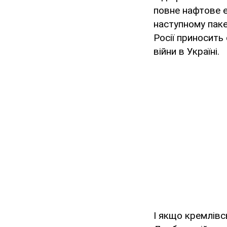
повне нафтове е
наступному паке
Росії приносить
війни в Україні.
І якщо кремлівс