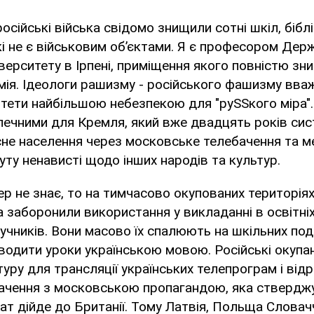
російські війська свідомо знищили сотні шкіл, бібл
які не є військовим об’єктами. Я є професором Де
верситету в Ірпені, приміщення якого повністю зн
ія. Ідеологи рашизму - російського фашизму вваж
итети найбільшою небезпекою для "руSSкого міра".
зпечними для Кремля, який вже двадцять років си
е населення через московське телебачення та мед
у ненависті щодо інших народів та культур.
 не знає, то на тимчасово окупованих територіях
ка заборонили використання у викладанні в освітні
ручників. Вони масово їх спалюють на шкільних под
водити уроки українською мовою. Російські окупа
уру для трансляції українських телепрограм і від
бачення з московською пропагандою, яка ствердж
ат дійде до Британії. Тому Латвія, Польща Словачч