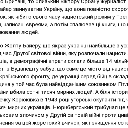
о Британії, то близький Віктору Орбану журналіст
айер звинуватив Україну, що вона повністю скоро
ок, як нібито свого часу нацистський режим у Тре
, написані євреями, а потім спалював ці книги, що 
лювання людей.
о Жолту Байеру, що якраз українці найбільше з усі
 час Другої світовоі війни, яку розпочали нацисти
нців, а демографічні втрати склали більше 14 міль
т із Будапешту забув, що саме це місто від нацист
Українського фронту, де українці серед бійців скл
ина у той час була найвідданішим союзником Гітлер
аїни вбила сотні тисяч мирних людей. А біля істор
течку Корюківка в 1943 році угорські окупанти під 
исяч мирних українців. Нюрнбергський трибунал це
ьковим злочином у Другій світовій війні проти цив
чення за цей жорстокий вчинок, як і знищення сот