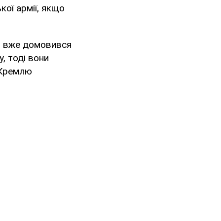
ої армії, якщо
н вже домовився
, тоді вони
 Кремлю