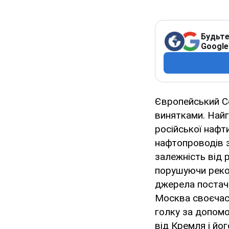
Будьте
Google
Європейський Со
винятками. Най
російської нафт
нафтопроводів з
залежність від 
порушуючи реком
джерела постач
Москва своєчасн
голку за допомо
від Кремля і йо