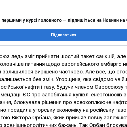
 першими у курсі головного — підпишіться на Новини на
Підписатися
юз ледь зміг прийняти шостий пакет санкцій, але
головніше питання щодо європейського ембарго н
и залишилося вирішено частково. Але все, що сто
алишається без змін. Угорщина, яка свідомо увій
російської нафти і газу, будучи членом Євросоюзу 
ендації ЄС про запобігання купівлі енергоносіїв 
ання, блокувала рішення про всеохоплююче нафто
о посадила угорську економіку на російську газо
гою Віктора Орбана, який прийняв повну залежні
го зовнішньополітичних бажань. Так Орбан блокува