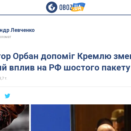
ндр Левченко
ипломат
тор Орбан допоміг Кремлю зм
й вплив на РФ шостого пакету
,7 т.