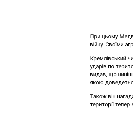
При цьому Медв
війну. Своїми а
Кремлівський ч
ударів по терит
видав, що ниніш
якою доведетьс
Також він нагад
території тепер