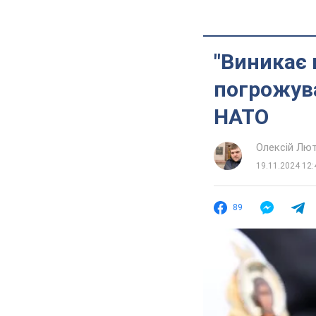
"Виникає 
погрожува
НАТО
Олексій Лю
19.11.2024 12:
89