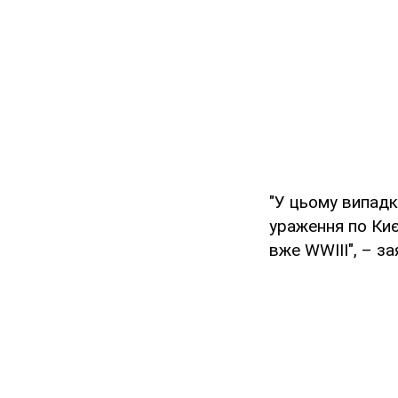
"У цьому випадк
ураження по Киє
вже WWIII", – з