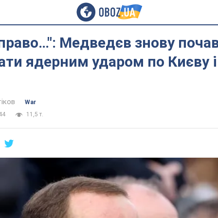
право…": Медведєв знову поча
ти ядерним ударом по Києву і 
тіков
War
44
11,5 т.