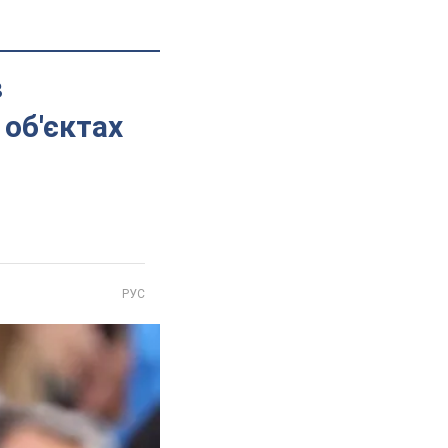
в
об'єктах
РУС