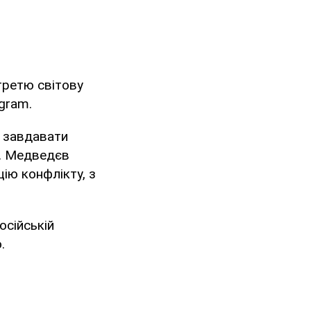
третю світову
gram.
А завдавати
". Медведєв
ію конфлікту, з
осійській
.