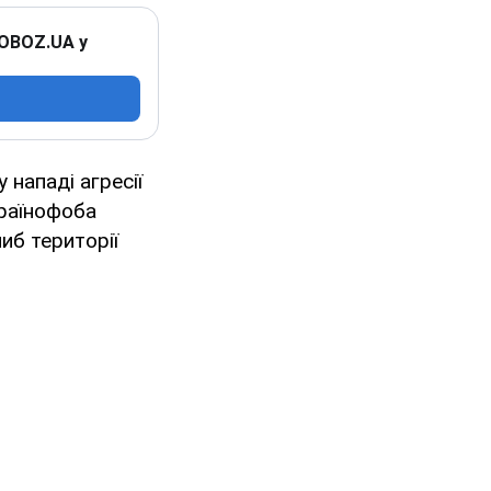
 OBOZ.UA у
нападі агресії
країнофоба
иб території