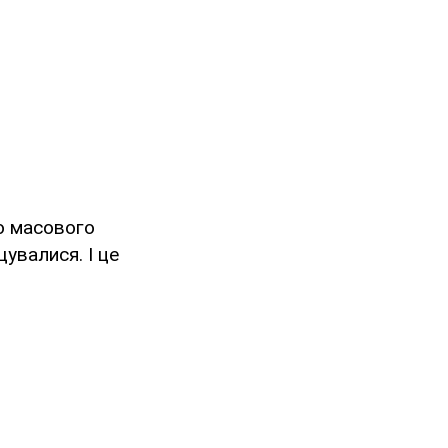
ю масового
увалися. І це