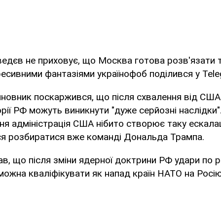
едєв не приховує, що Москва готова розв'язати 
гресивними фантазіями українофоб поділився у Tele
иновник поскаржився, що після схвалення від СШ
орії РФ можуть виникнути "дуже серйозні наслідки
ня адміністрація США нібито створює таку ескалац
я розбиратися вже команді Дональда Трампа.
ав, що після зміни ядерної доктрини РФ удари по р
 можна кваліфікувати як напад країн НАТО на Росію