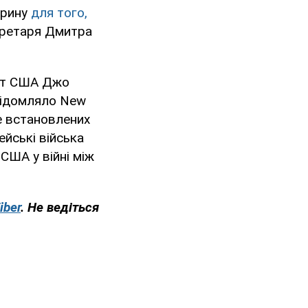
трину
для того,
кретаря Дмитра
ент США Джо
ідомляло New
е встановлених
ейські війська
 США у війні між
iber
. Не ведіться