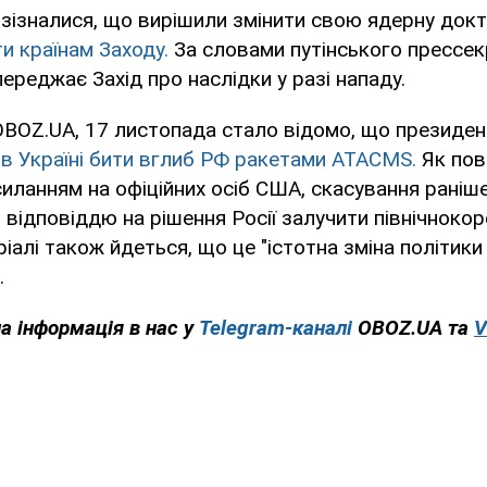
 зізналися, що вирішили змінити свою ядерну док
и країнам Заходу.
За словами путінського прессе
ереджає Захід про наслідки у разі нападу.
OBOZ.UA, 17 листопада стало відомо, що презид
в Україні бити вглиб РФ ракетами ATACMS.
Як пов
силанням на офіційних осіб США, скасування раніш
відповіддю на рішення Росії залучити північнокор
ріалі також йдеться, що це "істотна зміна політики
.
а інформація в нас у
Telegram-каналі
OBOZ.UA та
V