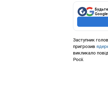
Будьте
Google
Заступник голов
пригрозив
ядер
викликало повід
Росії.