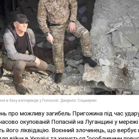
нь про можливу загибель Пригожина під час удару
мчасово окупованій Попасній на Луганщині у мережі
 його ліквідацію. Воєнний злочинець, що вербує 
для війни в Україні та хизується "особливими пов