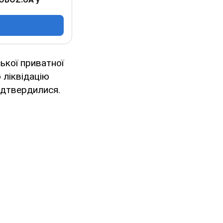
ської приватної
о ліквідацію
підтвердилися.