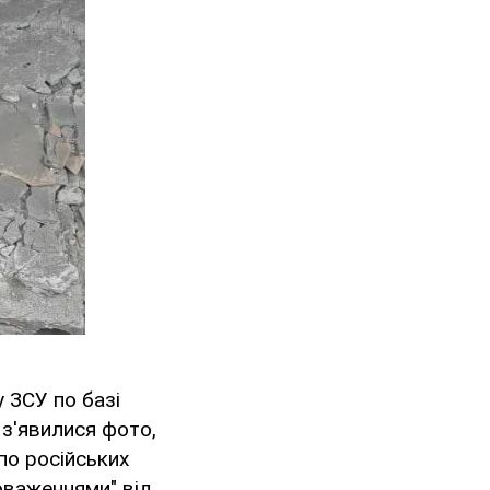
 ЗСУ по базі
 з'явилися фото,
по російських
новаженнями" від