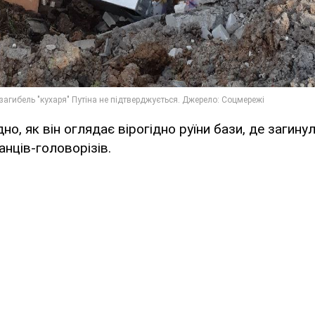
но, як він оглядає вірогідно руїни бази, де загину
анців-головорізів.