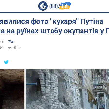
явилися фото "кухаря" Путіна
 на руїнах штабу окупантів у 
ка
War
44
43,1 т.