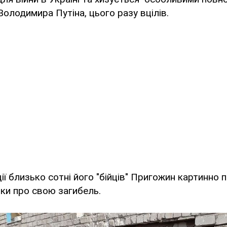
олодимира Путіна, цього разу вцілів.
ції близько сотні його "бійців" Пригожин картинно 
ки про свою загибель.