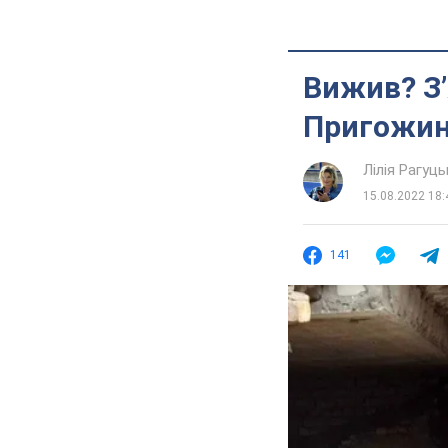
Вижив? З’
Пригожина
Лілія Рагуць
15.08.2022 18:
141