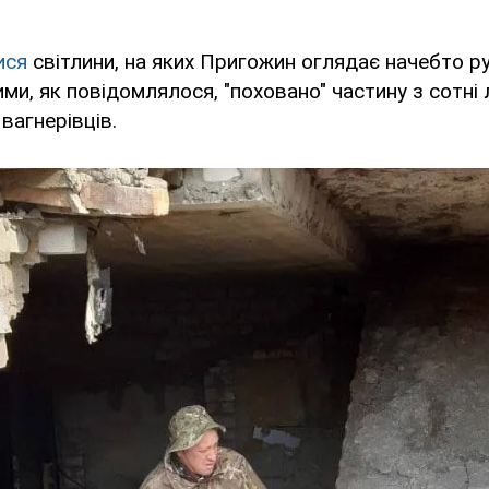
ися
світлини, на яких Пригожин оглядає начебто ру
ими, як повідомлялося, "поховано" частину з сотні
вагнерівців.