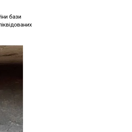
їни бази
 ліквідованих