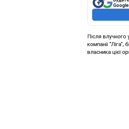
Google
Після влучного у
компанії "Ліга",
власника цієї ор