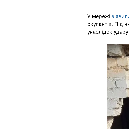
У мережі
з'явил
окупантів. Під н
унаслідок удару 