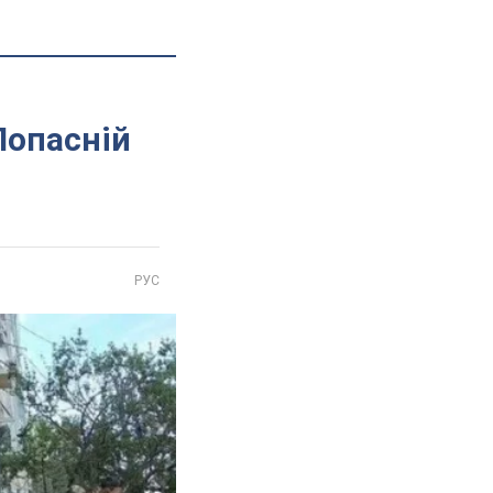
Попасній
РУС