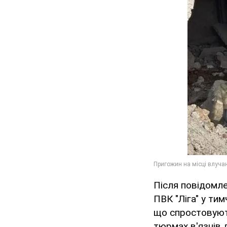
Після повідомле
ПВК "Ліга" у ти
що спростовують
тюрмах в'язнів 