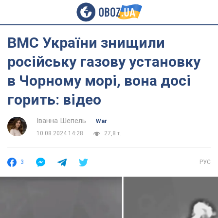
ВМС України знищили
російську газову установку
в Чорному морі, вона досі
горить: відео
Іванна Шепель
War
10.08.2024 14:28
27,8 т.
3
РУС