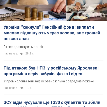
Українці "хакнули" Пенсійний фонд: виплати
масово підвищують через позови, але грошей
не вистачає
Як перераховують пенсії
час назад
29,2 т.
Під атакою був НПЗ: у російському Ярославлі
прогриміла серія вибухів. Фото і відео
У промисловій зоні зафіксовано кілька осередків пожежі
час назад
1,8 т.
ЗСУ відмінусували ще 1330 окупантів та збили