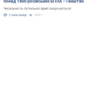
понад 1800 російських БПЛА – Генштаб
Чисельність путінської армії скорочується
2 часа назад
15,8 т.