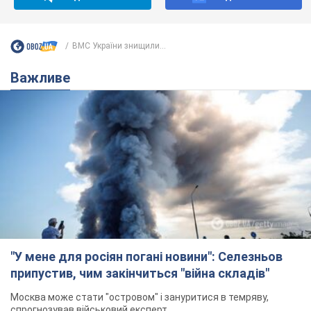
ВМС України знищили...
Важливе
"У мене для росіян погані новини": Селезньов
припустив, чим закінчиться "війна складів"
Москва може стати "островом" і зануритися в темряву,
спрогнозував військовий експерт