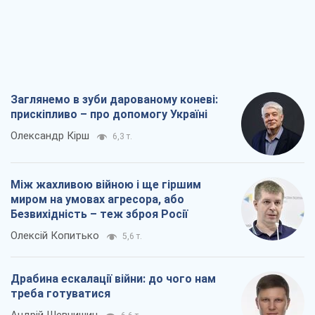
Заглянемо в зуби дарованому коневі:
прискіпливо – про допомогу Україні
Олександр Кірш
6,3 т.
Між жахливою війною і ще гіршим
миром на умовах агресора, або
Безвихідність – теж зброя Росії
Олексій Копитько
5,6 т.
Драбина ескалації війни: до чого нам
треба готуватися