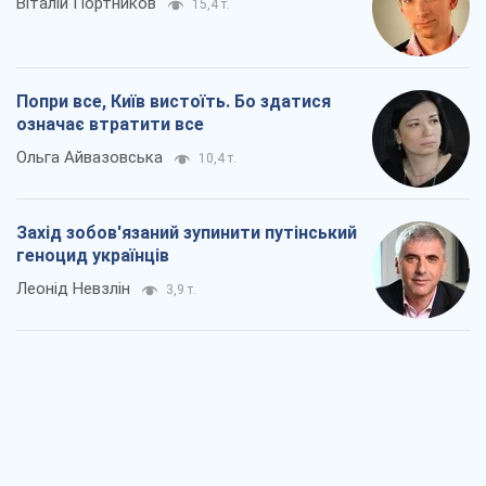
Віталій Портников
15,4 т.
Попри все, Київ вистоїть. Бо здатися
означає втратити все
Ольга Айвазовська
10,4 т.
Захід зобов'язаний зупинити путінський
геноцид українців
Леонід Невзлін
3,9 т.