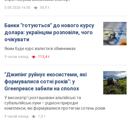
5.08.2026 16:00
58,9 т.
Банки "готуються" до нового курсу
долара: українцям розповіли, чого
очікувати
Яким буде курс валюти в обмінниках
9 часов назад
113,4 т.
"Джипінг руйнує екосистеми, які
формувалися сотні років": у
Greenpeace забили на сполох
У високогір'ї розташовані альпійські та
субальпійські луки – рідкісні природні
комплекси, які формувалися протягом сотень років
9 часов назад
1,0 т.