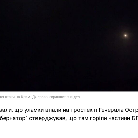
али, що уламки впали на проспекті Генерала Ост
убернатор" стверджував, що там горіли частини 