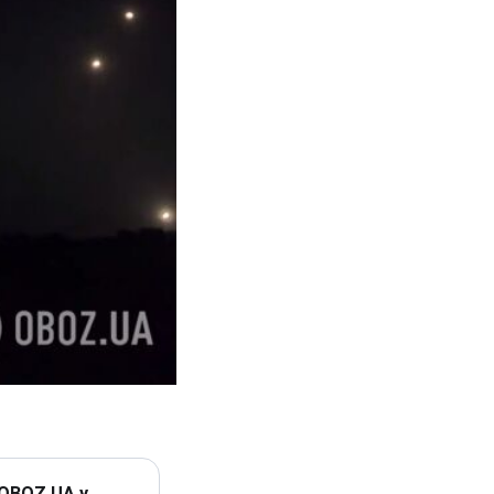
 OBOZ.UA у