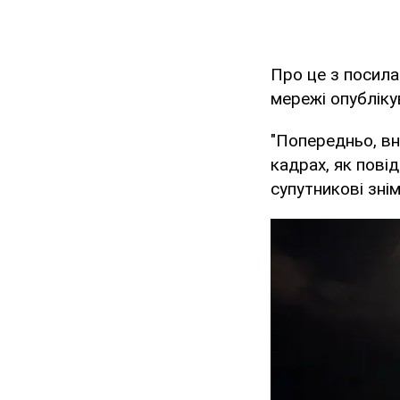
Про це з посил
мережі опубліку
"Попередньо, вн
кадрах, як пові
супутникові зні