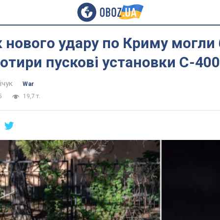
 нового удару по Криму могли
отири пускові установки С-400
ічук
War
5
19,7 т.