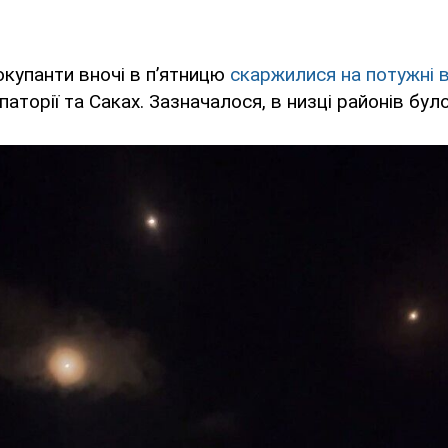
купанти вночі в п’ятницю
скаржилися на потужні 
паторії та Саках. Зазначалося, в низці районів бул