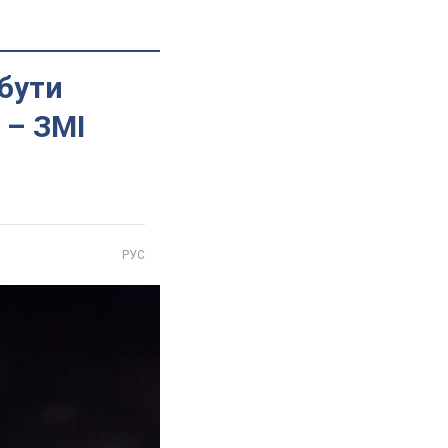
 бути
 – ЗМІ
РУС