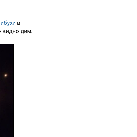
вибухи
в
о видно дим.