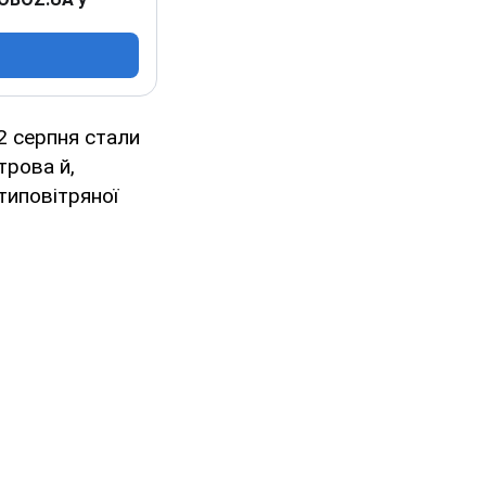
2 серпня стали
трова й,
типовітряної