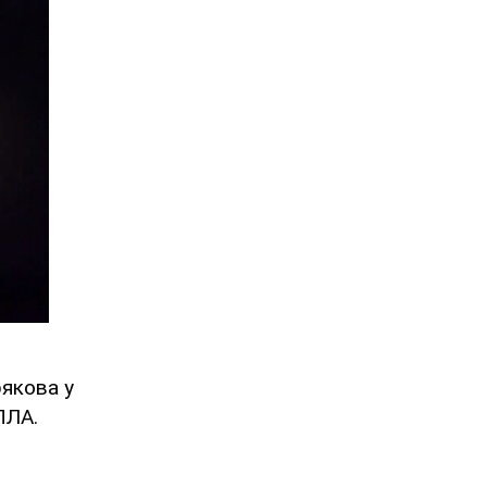
рякова у
БПЛА.