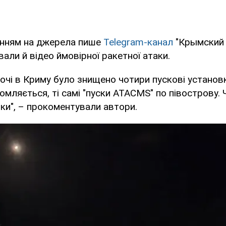
анням на джерела пише
Telegram-канал
"Крымский 
вали й відео ймовірної ракетної атаки.
очі в Криму було знищено чотири пускові установ
домляється, ті самі "пуски ATACMS" по півострову.
мки", – прокоментували автори.