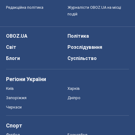
Редакційна політика
Журналісти OBOZ.UA на місці
подій
OBOZ.UA
Політика
Світ
Розслідування
Блоги
Суспільство
Регіони України
Київ
Харків
Запоріжжя
Дніпро
Черкаси
Спорт
Футбол
Баскетбол