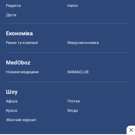
Рецепти
Напої
Дієти
Економіка
Ринки та компанії
Макроекономіка
MedOboz
Новини медицини
MAMACLUB
Шоу
Афіша
Плітки
Краса
Мода
Жіночий журнал