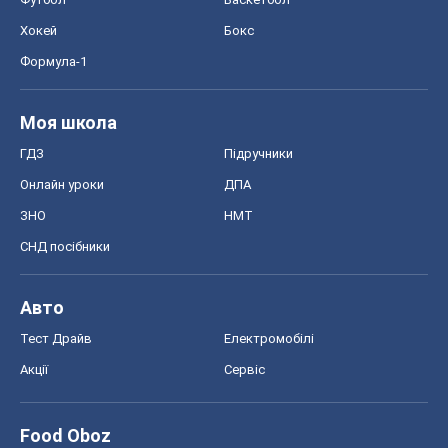
Хокей
Бокс
Формула-1
Моя школа
ГДЗ
Підручники
Онлайн уроки
ДПА
ЗНО
НМТ
СНД посібники
Авто
Тест Драйв
Електромобілі
Акції
Сервіс
Food Oboz