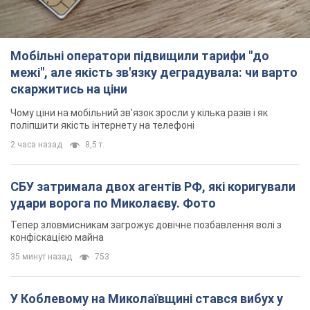
Мобільні оператори підвищили тарифи "до
межі", але якість зв'язку деградувала: чи варто
скаржитись на ціни
Чому ціни на мобільний зв'язок зросли у кілька разів і як
поліпшити якість інтернету на телефоні
2 часа назад
8,5 т.
СБУ затримала двох агентів РФ, які коригували
удари ворога по Миколаєву. Фото
Тепер зловмисникам загрожує довічне позбавлення волі з
конфіскацією майна
35 минут назад
753
У Коблевому на Миколаївщині стався вибух у