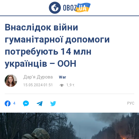
Внаслідок війни
гуманітарної допомоги
потребують 14 млн
українців – ООН
Дар'я Дурова
War
15.05.2024 01:51
1,9 т.
4
РУС