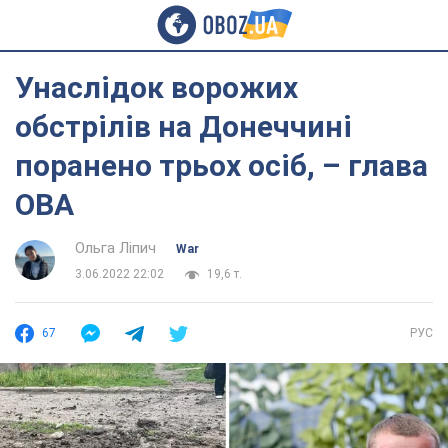
Унаслідок ворожих
обстрілів на Донеччині
поранено трьох осіб, – глава
ОВА
Ольга Ліпич
War
3.06.2022 22:02
19,6 т.
67
РУС