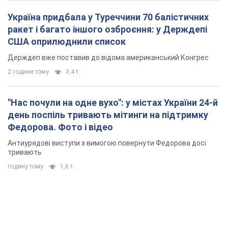
Україна придбала у Туреччини 70 балістичних
ракет і багато іншого озброєння: у Держдепі
США оприлюднили список
Держдеп вже поставив до відома американський Конгрес
2 години тому
3,4 т.
"Нас почули на одне вухо": у містах України 24-й
день поспіль тривають мітинги на підтримку
Федорова. Фото і відео
Антиурядові виступи з вимогою повернути Федорова досі
тривають
годину тому
1,6 т.