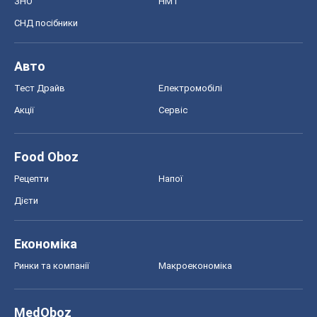
ЗНО
НМТ
СНД посібники
Авто
Тест Драйв
Електромобілі
Акції
Сервіс
Food Oboz
Рецепти
Напої
Дієти
Економіка
Ринки та компанії
Макроекономіка
MedOboz