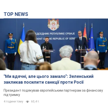
TOP NEWS
"Ми вдячні, але цього замало": Зеленський
закликав посилити санкції проти Росії
Президент подякував європейським партнерам за фінансову
підтримку
4 години тому
60,4 т.