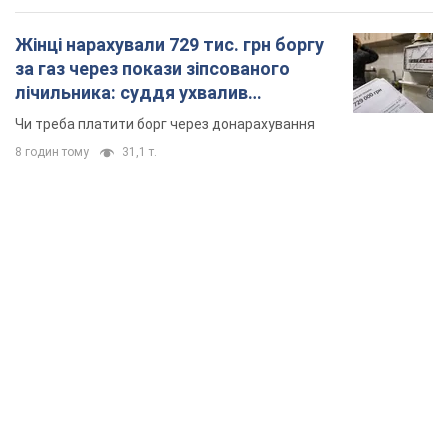
Жінці нарахували 729 тис. грн боргу
за газ через покази зіпсованого
лічильника: суддя ухвалив
неочікуване рішення
Чи треба платити борг через донарахування
8 годин тому
31,1 т.