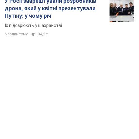
У Росії заарештували розробників
дрона, який у квітні презентували
Путіну: у чому річ
Їх підозрюють у шахрайстві
6 годин тому
34,2 т.