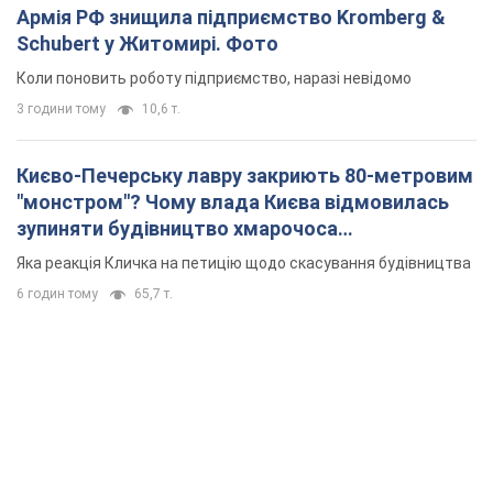
Армія РФ знищила підприємство Kromberg &
Schubert у Житомирі. Фото
Коли поновить роботу підприємство, наразі невідомо
3 години тому
10,6 т.
Києво-Печерську лавру закриють 80-метровим
"монстром"? Чому влада Києва відмовилась
зупиняти будівництво хмарочоса
"московського вірянина"
Яка реакція Кличка на петицію щодо скасування будівництва
6 годин тому
65,7 т.