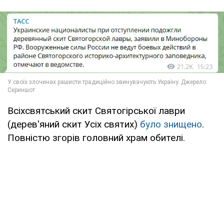
Всіхсвятський скит Святогірської лаври
(дерев'яний скит Усіх святих)
було знищено
.
Повністю згорів головний храм обителі.