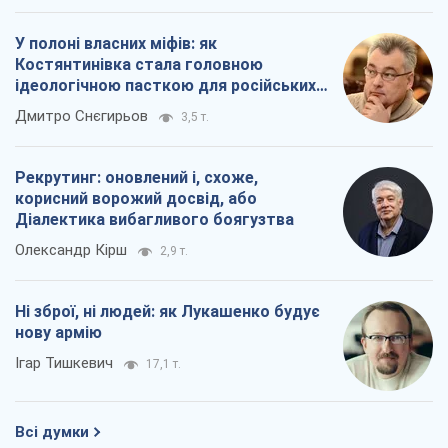
У полоні власних міфів: як
Костянтинівка стала головною
ідеологічною пасткою для російських
окупантів
Дмитро Снєгирьов
3,5 т.
Рекрутинг: оновлений і, схоже,
корисний ворожий досвід, або
Діалектика вибагливого боягузтва
Олександр Кірш
2,9 т.
Ні зброї, ні людей: як Лукашенко будує
нову армію
Ігар Тишкевич
17,1 т.
Всі думки