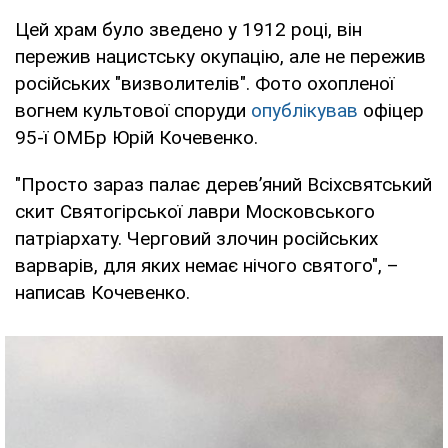
Цей храм було зведено у 1912 році, він
пережив нацистську окупацію, але не пережив
російських "визволителів". Фото охопленої
вогнем культової споруди
опублікував
офіцер
95-ї ОМБр Юрій Кочевенко.
"Просто зараз палає дерев’яний Всіхсвятський
скит Святогірської лаври Московського
патріархату. Черговий злочин російських
варварів, для яких немає нічого святого", –
написав Кочевенко.