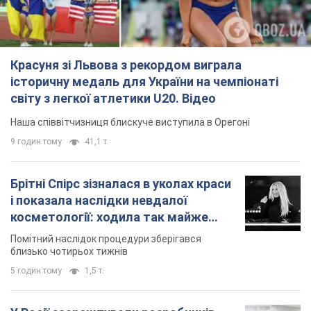
Красуня зі Львова з рекордом виграла
історичну медаль для України на чемпіонаті
світу з легкої атлетики U20. Відео
Наша співвітчизниця блискуче виступила в Орегоні
9 годин тому
41,1 т.
Брітні Спірс зізналася в уколах краси
і показала наслідки невдалої
косметології: ходила так майже
місяць
Помітний наслідок процедури зберігався
близько чотирьох тижнів
5 годин тому
1,5 т.