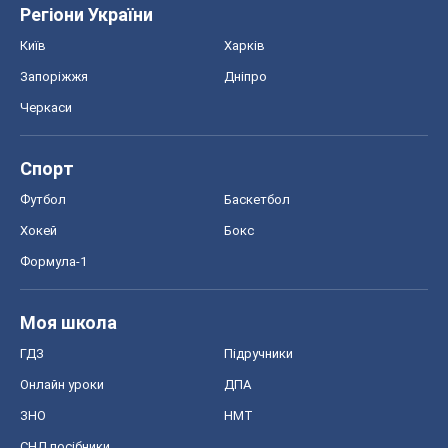
Регіони України
Київ
Харків
Запоріжжя
Дніпро
Черкаси
Спорт
Футбол
Баскетбол
Хокей
Бокс
Формула-1
Моя школа
ГДЗ
Підручники
Онлайн уроки
ДПА
ЗНО
НМТ
СНД посібники