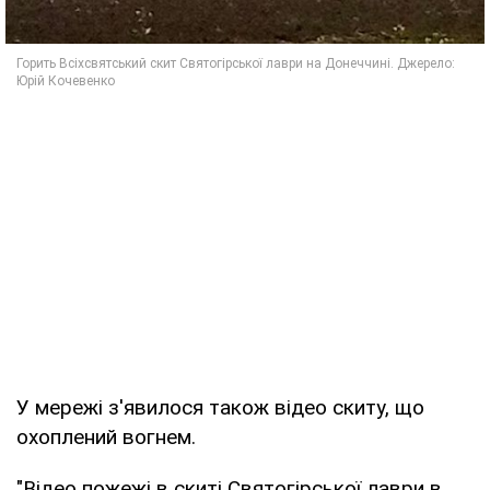
У мережі з'явилося також відео скиту, що
охоплений вогнем.
"Відео пожежі в скиті Святогірської лаври в