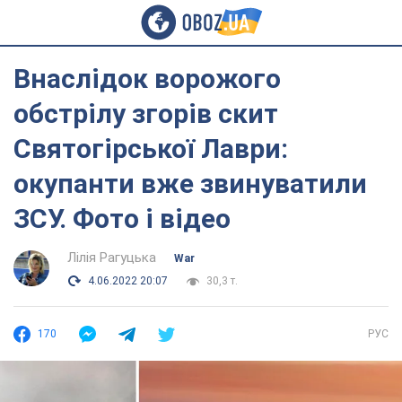
Внаслідок ворожого
обстрілу згорів скит
Святогірської Лаври:
окупанти вже звинуватили
ЗСУ. Фото і відео
Лілія Рагуцька
War
4.06.2022 20:07
30,3 т.
170
РУС