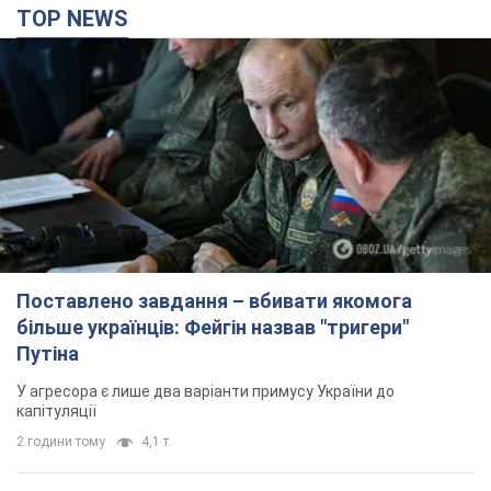
TOP NEWS
Поставлено завдання – вбивати якомога
більше українців: Фейгін назвав "тригери"
Путіна
У агресора є лише два варіанти примусу України до
капітуляції
2 години тому
4,1 т.