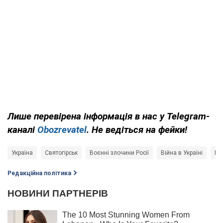
Лише перевірена інформація в нас у Telegram-
каналі
Obozrevatel
. Не ведіться на фейки!
Україна
Святогірськ
Воєнні злочини Росії
Війна в Україні
Рос
Редакційна політика