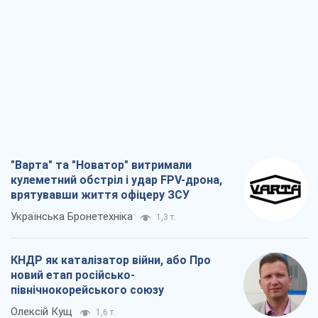
"Варта" та "Новатор" витримали
кулеметний обстріл і удар FPV-дрона,
врятувавши життя офіцеру ЗСУ
Українська Бронетехніка
1,3 т.
КНДР як каталізатор війни, або Про
новий етап російсько-
північнокорейського союзу
Олексій Кущ
1,6 т.