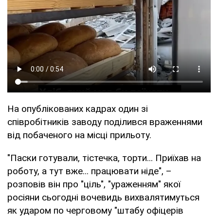
На опублікованих кадрах один зі
співробітників заводу поділився враженнями
від побаченого на місці прильоту.
"Паски готували, тістечка, торти... Приїхав на
роботу, а тут вже... працювати ніде", –
розповів він про "ціль", "ураженням" якої
росіяни сьогодні вочевидь вихвалятимуться
як ударом по черговому "штабу офіцерів