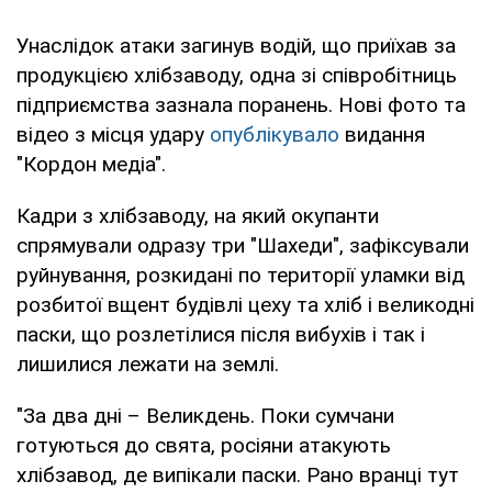
Унаслідок атаки загинув водій, що приїхав за
продукцією хлібзаводу, одна зі співробітниць
підприємства зазнала поранень. Нові фото та
відео з місця удару
опублікувало
видання
"Кордон медіа".
Кадри з хлібзаводу, на який окупанти
спрямували одразу три "Шахеди", зафіксували
руйнування, розкидані по території уламки від
розбитої вщент будівлі цеху та хліб і великодні
паски, що розлетілися після вибухів і так і
лишилися лежати на землі.
"За два дні – Великдень. Поки сумчани
готуються до свята, росіяни атакують
хлібзавод, де випікали паски. Рано вранці тут