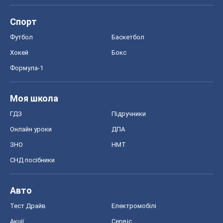
Спорт
Футбол
Баскетбол
Хокей
Бокс
Формула-1
Моя школа
ГДЗ
Підручники
Онлайн уроки
ДПА
ЗНО
НМТ
СНД посібники
Авто
Тест Драйв
Електромобілі
Акції
Сервіс