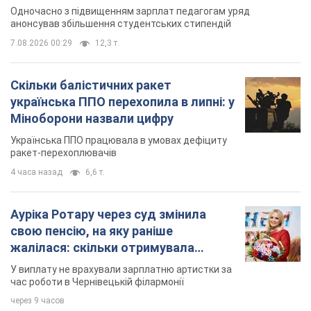
Одночасно з підвищенням зарплат педагогам уряд
анонсував збільшення студентських стипендій
7.08.2026 00:29
12,3 т.
Скільки балістичних ракет
українська ППО перехопила в липні: у
Міноборони назвали цифру
Українська ППО працювала в умовах дефіциту
ракет-перехоплювачів
4 часа назад
6,6 т.
Ауріка Ротару через суд змінила
свою пенсію, на яку раніше
жалілася: скільки отримувала
співачка
У виплату не врахували зарплатню артистки за
час роботи в Чернівецькій філармонії
через 9 часов