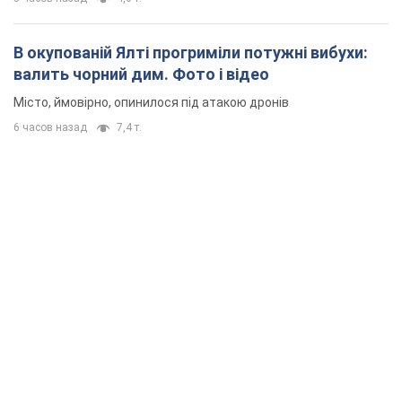
В окупованій Ялті прогриміли потужні вибухи:
валить чорний дим. Фото і відео
Місто, ймовірно, опинилося під атакою дронів
6 часов назад
7,4 т.