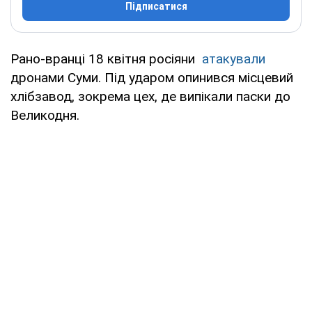
Підписатися
Рано-вранці 18 квітня росіяни
атакували
дронами Суми. Під ударом опинився місцевий
хлібзавод, зокрема цех, де випікали паски до
Великодня.