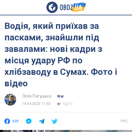
Водія, який приїхав за
пасками, знайшли під
завалами: нові кадри з
місця удару РФ по
хлібзаводу в Сумах. Фото і
відео
Лілія Рагуцька
War
18.04.2025 11:50
12,1 т.
608
РУС