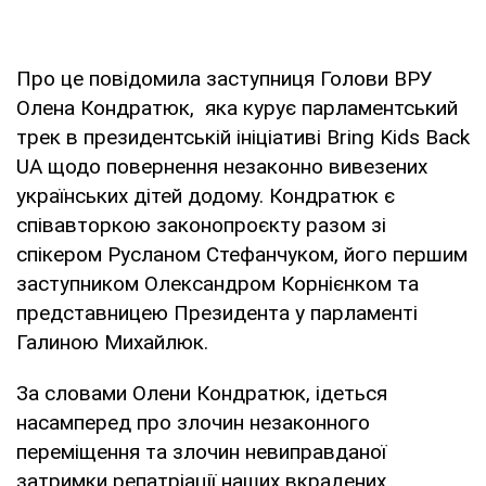
Про це повідомила заступниця Голови ВРУ
Олена Кондратюк, яка курує парламентський
трек в президентській ініціативі Bring Kids Back
UA щодо повернення незаконно вивезених
українських дітей додому. Кондратюк є
співавторкою законопроєкту разом зі
спікером Русланом Стефанчуком, його першим
заступником Олександром Корнієнком та
представницею Президента у парламенті
Галиною Михайлюк.
За словами Олени Кондратюк, ідеться
насамперед про злочин незаконного
переміщення та злочин невиправданої
затримки репатріації наших вкрадених,