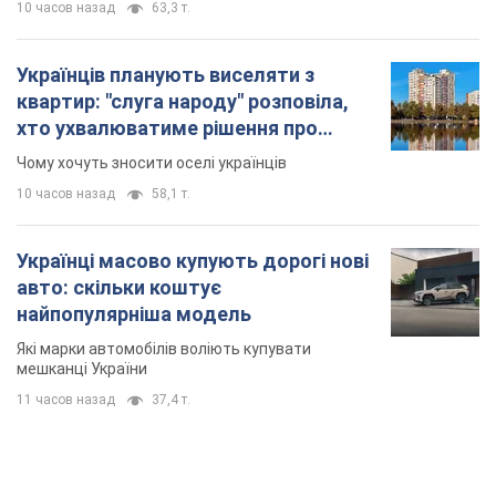
10 часов назад
63,3 т.
Українців планують виселяти з
квартир: "слуга народу" розповіла,
хто ухвалюватиме рішення про
знесення будинків
Чому хочуть зносити оселі українців
10 часов назад
58,1 т.
Українці масово купують дорогі нові
авто: скільки коштує
найпопулярніша модель
Які марки автомобілів воліють купувати
мешканці України
11 часов назад
37,4 т.