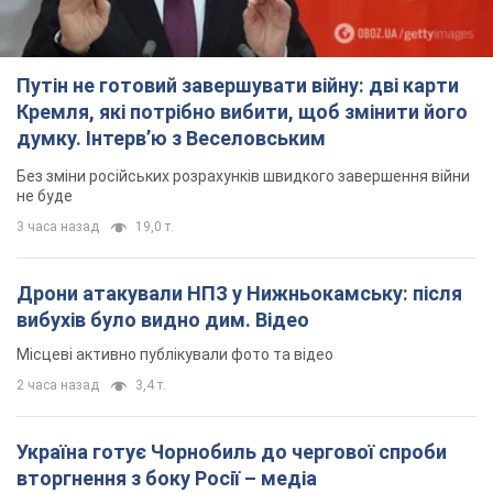
Путін не готовий завершувати війну: дві карти
Кремля, які потрібно вибити, щоб змінити його
думку. Інтерв’ю з Веселовським
Без зміни російських розрахунків швидкого завершення війни
не буде
3 часа назад
19,0 т.
Дрони атакували НПЗ у Нижньокамську: після
вибухів було видно дим. Відео
Місцеві активно публікували фото та відео
2 часа назад
3,4 т.
Україна готує Чорнобиль до чергової спроби
вторгнення з боку Росії – медіа