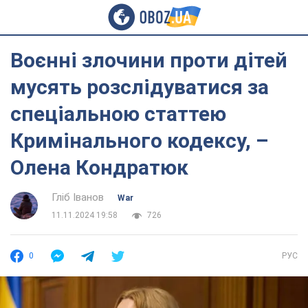
Воєнні злочини проти дітей
мусять розслідуватися за
спеціальною статтею
Кримінального кодексу, –
Олена Кондратюк
Гліб Іванов
War
11.11.2024 19:58
726
0
РУС