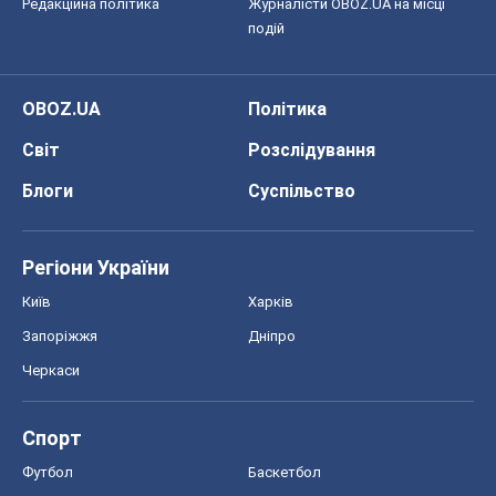
Редакційна політика
Журналісти OBOZ.UA на місці
подій
OBOZ.UA
Політика
Світ
Розслідування
Блоги
Суспільство
Регіони України
Київ
Харків
Запоріжжя
Дніпро
Черкаси
Спорт
Футбол
Баскетбол