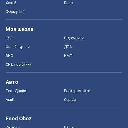
Хокей
Бокс
Формула-1
Моя школа
ГДЗ
Підручники
Онлайн уроки
ДПА
ЗНО
НМТ
СНД посібники
Авто
Тест Драйв
Електромобілі
Акції
Сервіс
Food Oboz
Рецепти
Напої