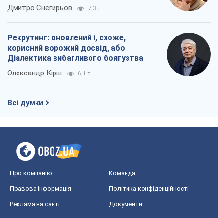
окупантів
Дмитро Снєгирьов
7,3 т.
Рекрутинг: оновлений і, схоже,
корисний ворожий досвід, або
Діалектика вибагливого боягузтва
Олександр Кірш
6,1 т.
Всі думки
Про компанію
Команда
Правова інформація
Політика конфіденційності
Реклама на сайті
Документи