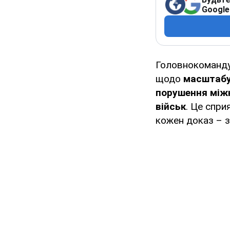
Google
Головнокоманду
щодо
масштабув
порушення міжн
військ
. Це спр
кожен доказ – з