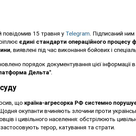
й повідомив 15 травня у
Telegram
. Підписаний ним
ріплює
єдині стандарти операційного процесу ф
чини
, виявлені під час виконання бойових і спеціал
овлено порядок документування цієї інформації в
платформа Дельта"
.
 суду
осив, що
країна-агресорка РФ системно порушу
 Щодня окупанти вчиняють злочини проти українсь
вців і цивільного населення: обстрілюють цивіль
 застосовують терор, катування та страти.