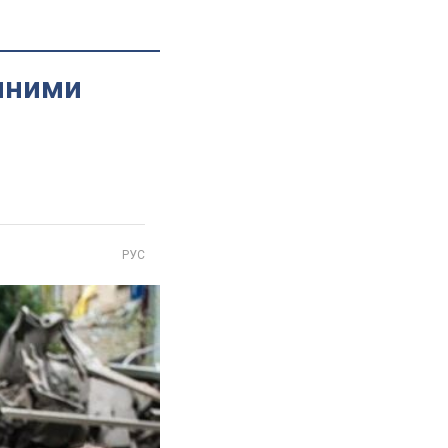
диними
РУС