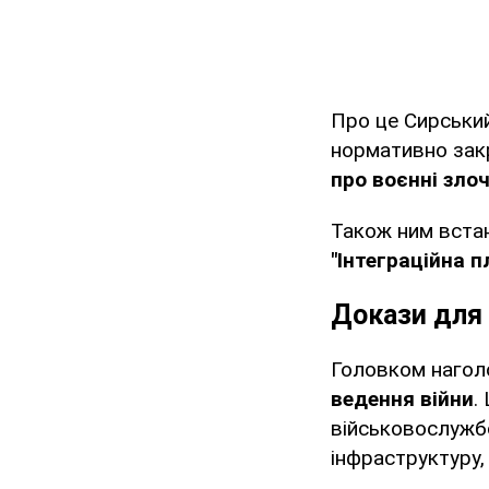
Про це Сирськи
нормативно зак
про воєнні зло
Також ним встан
"Інтеграційна 
Докази для
Головком нагол
ведення війни
.
військовослужбо
інфраструктуру,