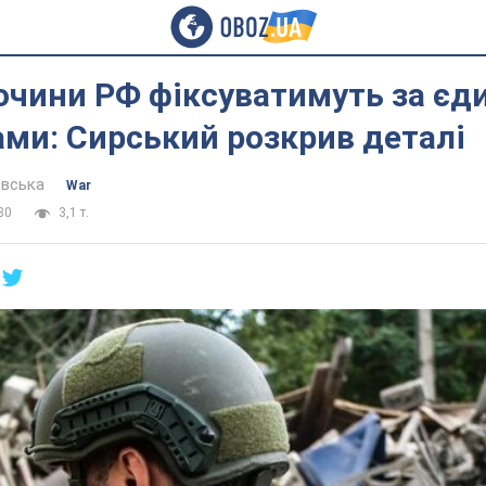
очини РФ фіксуватимуть за є
ми: Сирський розкрив деталі
евська
War
30
3,1 т.