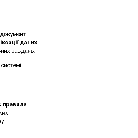
 документ
іксації даних
ьних завдань.
 системі
є правила
ких
ну