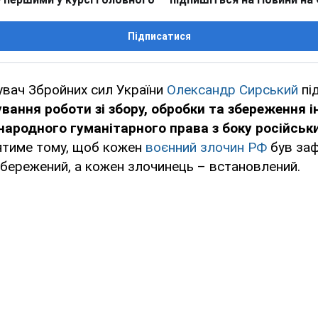
Підписатися
вач Збройних сил України
Олександр Сирський
пі
ання роботи зі збору, обробки та збереження і
ародного гуманітарного права з боку російськ
иятиме тому, щоб кожен
воєнний злочин РФ
був заф
бережений, а кожен злочинець – встановлений.