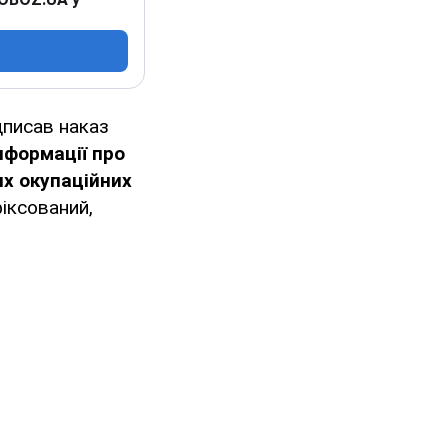
дписав наказ
нформації про
их окупаційних
іксований,