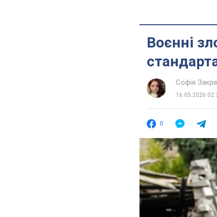
Воєнні зл
стандарта
Софія Закр
16.05.2026 02:
0