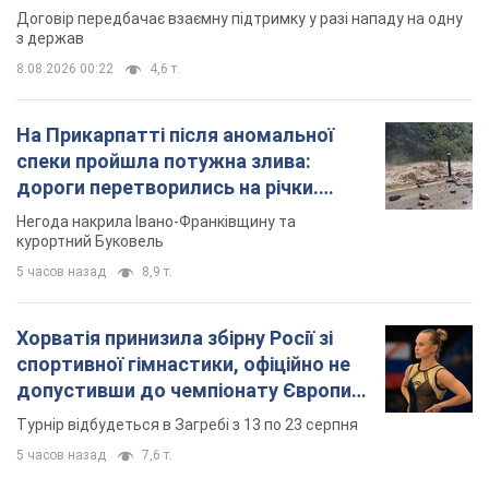
Договір передбачає взаємну підтримку у разі нападу на одну
з держав
8.08.2026 00:22
4,6 т.
На Прикарпатті після аномальної
спеки пройшла потужна злива:
дороги перетворились на річки.
Відео
Негода накрила Івано-Франківщину та
курортний Буковель
5 часов назад
8,9 т.
Хорватія принизила збірну Росії зі
спортивної гімнастики, офіційно не
допустивши до чемпіонату Європи
основних спортсменів
Турнір відбудеться в Загребі з 13 по 23 серпня
5 часов назад
7,6 т.