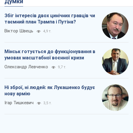
Думки
Збіг інтересів двох цинічних гравців чи
таємний план Трампа і Путіна?
Віктор Швець
4,9 т.
Мінськ готується до функціонування в
умовах масштабної воєнної кризи
Олександр Левченко
9,7 т.
Ні зброї, ні людей: як Лукашенко будує
нову армію
Ігар Тишкевич
3,5 т.