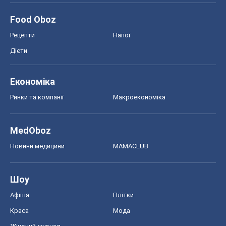
Food Oboz
Рецепти
Напої
Дієти
Економіка
Ринки та компанії
Макроекономіка
MedOboz
Новини медицини
MAMACLUB
Шоу
Афіша
Плітки
Краса
Мода