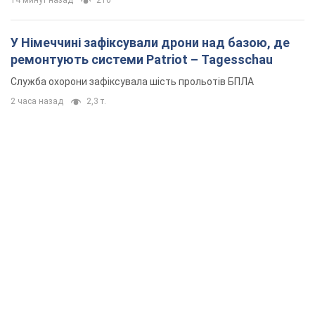
14 минут назад
210
У Німеччині зафіксували дрони над базою, де
ремонтують системи Patriot – Tagesschau
Служба охорони зафіксувала шість прольотів БПЛА
2 часа назад
2,3 т.