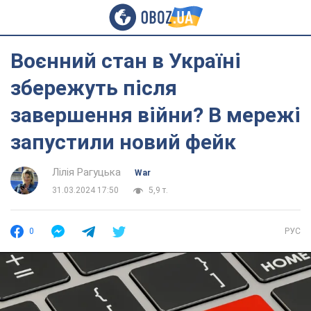
Воєнний стан в Україні
збережуть після
завершення війни? В мережі
запустили новий фейк
Лілія Рагуцька
War
31.03.2024 17:50
5,9 т.
0
РУС