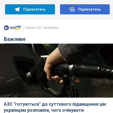
АЗС "готуються" до суттєвого підвищення цін:
українцям розповіли, чого очікувати
Як на заправках уже змінили вартість пального
7.08.2026 22:56
23,6 т.
"Білий дім не є власністю Трампа":
суд США зупинив будівництво
бальної зали за $400 млн
Трамп вже заявив, що негайно подасть