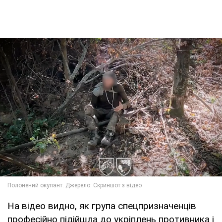
На відео видно, як група спецпризначенців
професійно підійшла до укріплень противника і