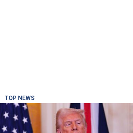
TOP NEWS
Кінець епохи "фактора Трампа": хто насправді
забезпечить Україні захист від російської
балістики. Інтерв’ю з Безсмертним