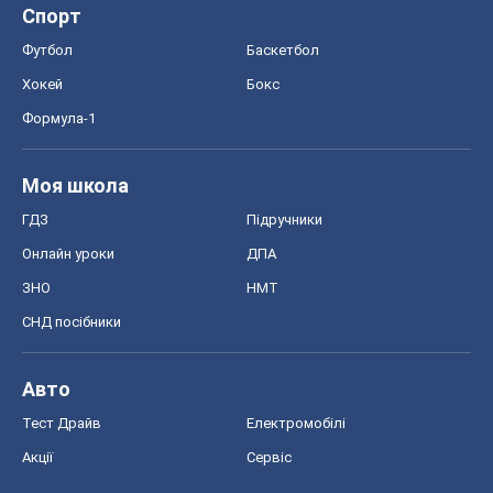
ГДЗ
Підручники
Онлайн уроки
ДПА
ЗНО
НМТ
СНД посібники
Авто
Тест Драйв
Електромобілі
Акції
Сервіс
Food Oboz
Рецепти
Напої
Дієти
Економіка
Ринки та компанії
Макроекономіка