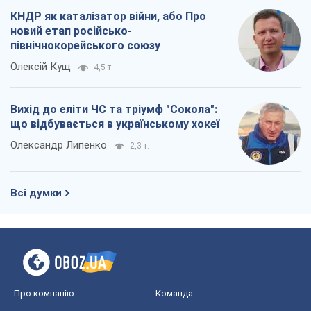
Олександр Липенко
2,3 т.
Всі думки
Про компанію
Команда
Правова інформація
Політика конфіденційності
Реклама на сайті
Документи
Редакційна політика
Журналісти OBOZ.UA на місці
подій
OBOZ.UA
Політика