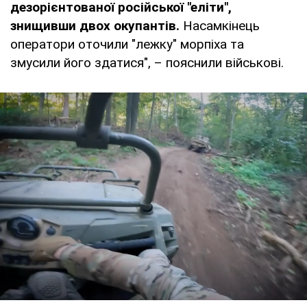
дезорієнтованої російської "еліти",
знищивши двох окупантів.
Насамкінець
оператори оточили "лежку" морпіха та
змусили його здатися", – пояснили військові.