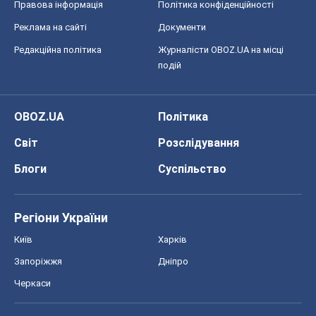
Світ
Розслідування
Блоги
Суспільство
Регіони України
Київ
Харків
Запоріжжя
Дніпро
Черкаси
Спорт
Футбол
Баскетбол
Хокей
Бокс
Формула-1
Моя школа