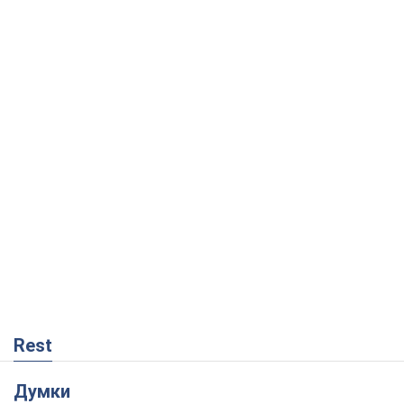
Rest
Думки
Збіг інтересів двох цинічних гравців чи
таємний план Трампа і Путіна?
Віктор Швець
2,4 т.
Мінськ готується до функціонування в
умовах масштабної воєнної кризи