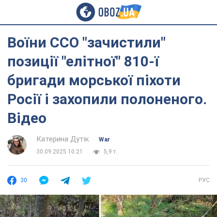
Воїни ССО "зачистили"
позиції "елітної" 810-ї
бригади морської піхоти
Росії і захопили полоненого.
Відео
Катерина Дутік
War
30.09.2025 10:21
5,9 т.
30
РУС