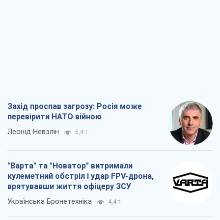
Захід проспав загрозу: Росія може
перевірити НАТО війною
Леонід Невзлін
5,4 т.
"Варта" та "Новатор" витримали
кулеметний обстріл і удар FPV-дрона,
врятувавши життя офіцеру ЗСУ
Українська Бронетехніка
4,4 т.
КНДР як каталізатор війни, або Про
новий етап російсько-
північнокорейського союзу
Олексій Кущ
4,5 т.
Вихід до еліти ЧС та тріумф "Сокола":
що відбувається в українському хокеї