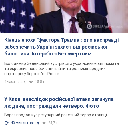
Володимир Зеленський зустрівся з українським дипломата
та окреслив нове бачення війни та ролі міжнародних
партнерів у боротьбі з Росією
4 часа назад
15,5 т.
У Києві внаслідок російської атаки загинула
людина, постраждали четверо. Фото
Ворог продовжує регулярний ракетний терор столиці
43 минуты назад
25,7 т.
У Сизрані атаковано НПЗ, спалахнула пожежа:
піднявся стовп чорного диму. Відео
Самарську область всю ніч атакували БПЛА
4 часа назад
3,0 т.