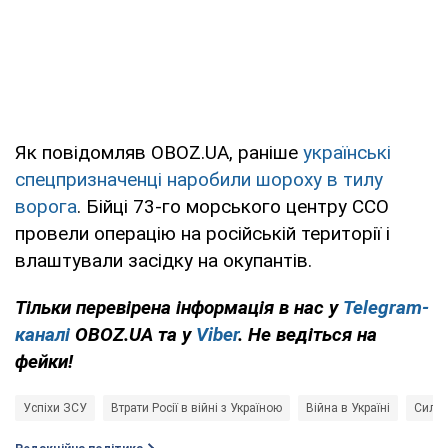
Як повідомляв OBOZ.UA, раніше
українські
спецпризначенці наробили шороху в тилу
ворога
. Бійці 73-го морського центру ССО
провели операцію на російській території і
влаштували засідку на окупантів.
Тільки перевірена інформація в нас у
Telegram-
каналі
OBOZ.UA та у
Viber
. Не ведіться на
фейки!
Успіхи ЗСУ
Втрати Росії в війні з Україною
Війна в Україні
Сили 