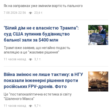
апеляцію а це "жахливе рішення"
11 часов назад
3,1 т.
Війна змінює не лише тактику: в НГУ
показали інженерні рішення проти
російських FPV-дронів. Фото
Це "постапокаліптична естетика зі світу
"Шаленого Макса"
11 часов назад
9,7 т.