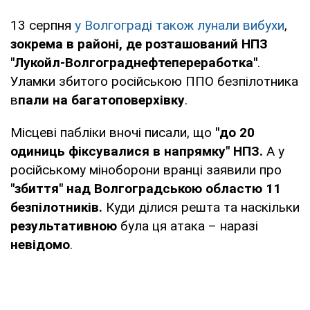
13 серпня
у Волгограді також лунали вибухи
,
зокрема в районі, де розташований НПЗ
"Лукойл-Волгограднефтепереработка"
.
Уламки збитого російською ППО безпілотника
в
пали на багатоповерхівку
.
Місцеві пабліки вночі писали, що
"до 20
одиниць фіксувалися в напрямку" НПЗ.
А у
російському міноборони вранці заявили про
"збиття" над Волгоградською областю 11
безпілотників.
Куди ділися решта та наскільки
результативною
була ця атака – наразі
невідомо
.