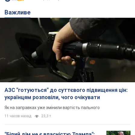
Важливе
АЗС "готуються" до суттєвого підвищення цін:
українцям розповіли, чого очікувати
Як на заправках уже змінили вартість пального
11 часов назад
23,3 т.
"Білий дім не є власністю Трампа":