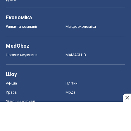
Економіка
Ринки та компанії
Макроекономіка
MedOboz
Новини медицини
MAMACLUB
Шоу
Афіша
Плітки
Краса
Мода
Жіночий журнал