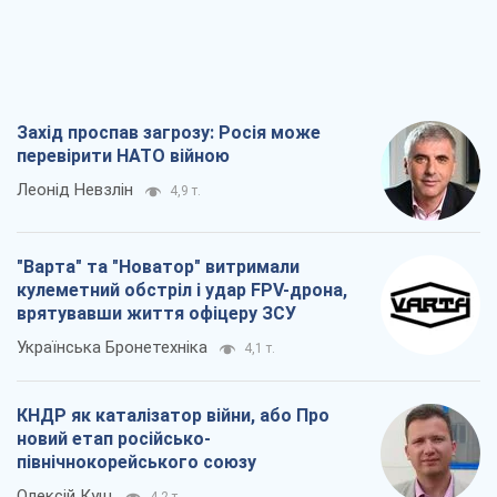
Захід проспав загрозу: Росія може
перевірити НАТО війною
Леонід Невзлін
4,9 т.
"Варта" та "Новатор" витримали
кулеметний обстріл і удар FPV-дрона,
врятувавши життя офіцеру ЗСУ
Українська Бронетехніка
4,1 т.
КНДР як каталізатор війни, або Про
новий етап російсько-
північнокорейського союзу
Олексій Кущ