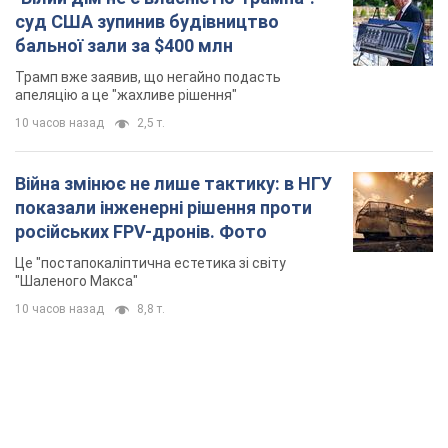
суд США зупинив будівництво
бальної зали за $400 млн
Трамп вже заявив, що негайно подасть
апеляцію а це "жахливе рішення"
10 часов назад
2,5 т.
Війна змінює не лише тактику: в НГУ
показали інженерні рішення проти
російських FPV-дронів. Фото
Це "постапокаліптична естетика зі світу
"Шаленого Макса"
10 часов назад
8,8 т.