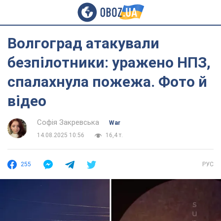
Волгоград атакували
безпілотники: уражено НПЗ,
спалахнула пожежа. Фото й
відео
Софія Закревська
War
14.08.2025 10:56
16,4 т.
255
РУС