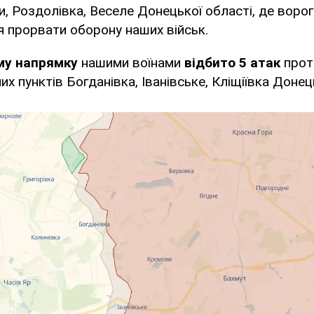
и, Роздолівка, Веселе Донецької області, де ворог
ся прорвати оборону наших військ.
му напрямку
нашими воїнами
відбито 5 атак
прот
х пунктів Богданівка, Іванівське, Кліщіївка Донец