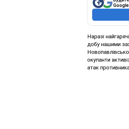
Google
Наразі найгаряч
добу нашими зах
Новопавлівськом
окупанти активі
атак противника