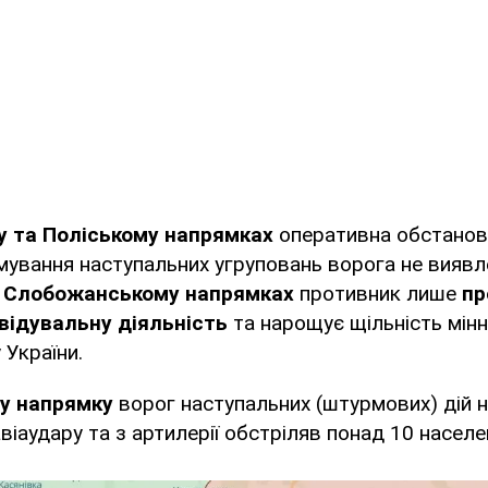
у та Поліському напрямках
оперативна обстанов
мування наступальних угруповань ворога не виявл
а Слобожанському напрямках
противник лише
пр
відувальну діяльність
та нарощує щільність мін
України.
му напрямку
ворог наступальних (штурмових) дій не
віаудару та з артилерії обстріляв понад 10 населен