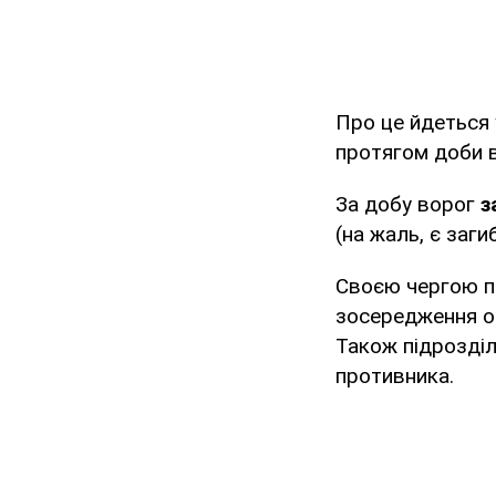
Про це йдеться
протягом доби в
За добу ворог
з
(на жаль, є заги
Своєю чергою п
зосередження ос
Також підрозді
противника.