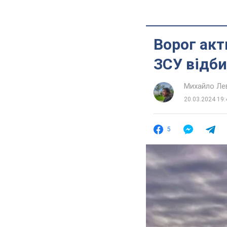
Ворог акт
ЗСУ відби
Михайло Ле
20.03.2024 19:
5