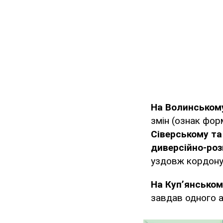
На Волинськом
змін (ознак фор
Сіверському т
диверсійно-роз
уздовж кордону 
На Куп’янсько
завдав одного а