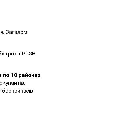
я. Загалом
бстріл
з РСЗВ
в по 10 районах
окупантів.
 боєприпасів