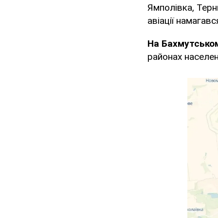
Ямполівка, Терн
авіації намагав
На Бахмутсько
районах населени