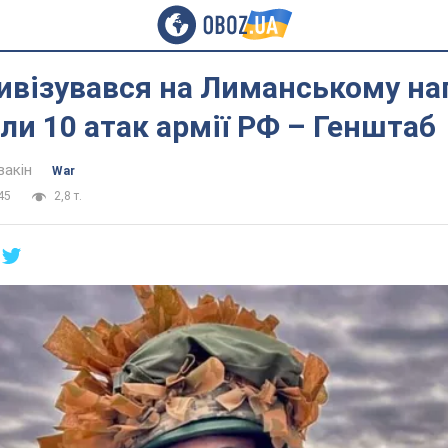
ивізувався на Лиманському на
ли 10 атак армії РФ – Генштаб
вакін
War
45
2,8 т.