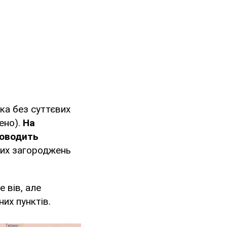
ка без суттєвих
ено).
На
оводить
них загороджень
 вів, але
их пунктів.