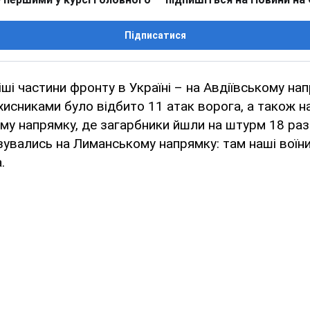
Підписатися
іші частини фронту в Україні – на Авдіївському нап
исниками було відбито 11 атак ворога, а також н
у напрямку, де загарбники йшли на штурм 18 разі
зувались на Лиманському напрямку: там наші воїни
.