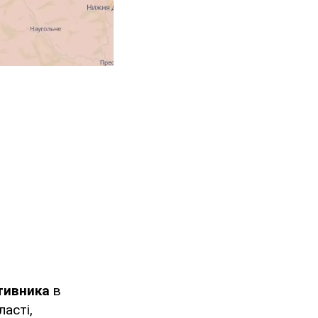
тивника
в
ласті,