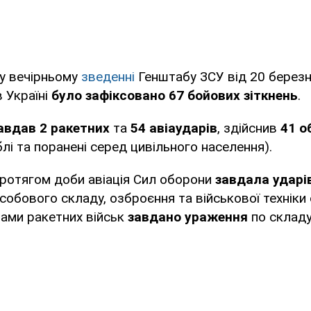
 у вечірньому
зведенні
Генштабу ЗСУ від 20 березн
 Україні
було зафіксовано 67 бойових зіткнень
.
авдав 2 ракетних
та
54 авіаударів
, здійснив
41 о
блі та поранені серед цивільного населення).
ротягом доби авіація Сил оборони
завдала ударі
обового складу, озброєння та військової техніки 
лами ракетних військ
завдано ураження
по складу