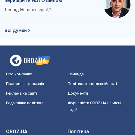
Про компанію
Команда
Правова інформація
Політика конфіденційності
Реклама на сайті
Документи
Редакційна політика
Журналісти OBOZ.UA на місці
подій
OBOZ.UA
Політика
Світ
Розслідування
Блоги
Суспільство
Регіони України
Київ
Харків
Запоріжжя
Дніпро