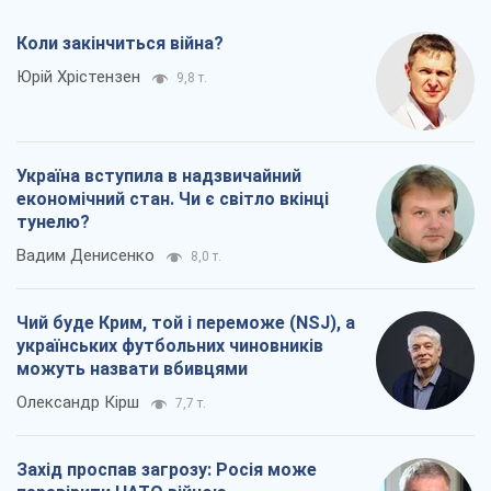
тунелю?
Вадим Денисенко
8,0 т.
Чий буде Крим, той і переможе (NSJ), а
українських футбольних чиновників
можуть назвати вбивцями
Олександр Кірш
7,7 т.
Захід проспав загрозу: Росія може
перевірити НАТО війною
Леонід Невзлін
8,7 т.
Всі думки