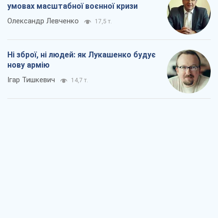
Коли закінчиться війна?
Юрій Хрістензен
9,8 т.
Україна вступила в надзвичайний
економічний стан. Чи є світло вкінці