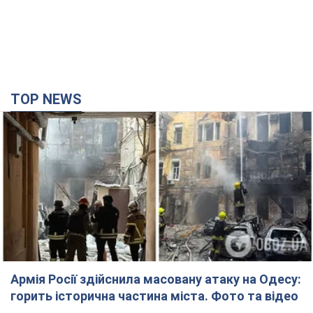
Армія Росії здійснила масовану атаку на Одесу:
горить історична частина міста. Фото та відео
Для терору ворог застосував ракети та дрони
годину тому
14,2 т.
Росія стягнула під Москву три кола захисту
ППО: Зеленський пообіцяв "знаходити
технології" протидії
Президент заявив, що навіть посилена система
протиповітряної оборони РФ не гарантує захисту від