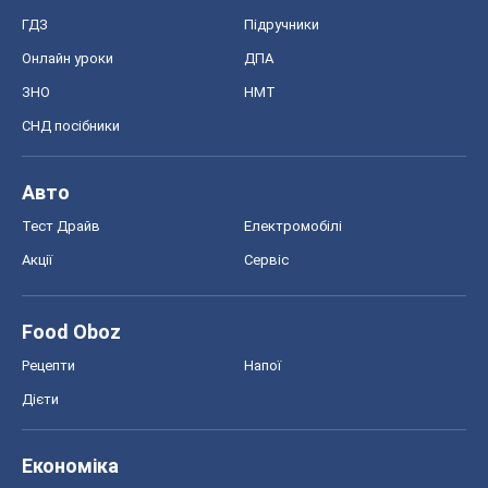
Тест Драйв
Електромобілі
Акції
Сервіс
Food Oboz
Рецепти
Напої
Дієти
Економіка
Ринки та компанії
Макроекономіка
MedOboz
Новини медицини
MAMACLUB
Шоу