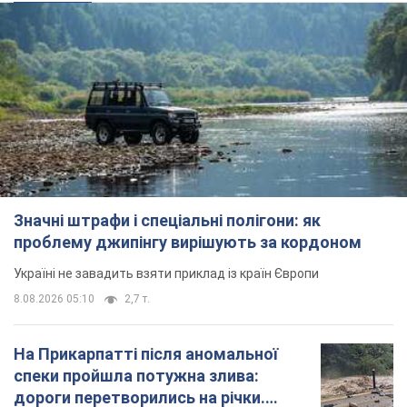
Значні штрафи і спеціальні полігони: як
проблему джипінгу вирішують за кордоном
Україні не завадить взяти приклад із країн Європи
8.08.2026 05:10
2,7 т.
На Прикарпатті після аномальної
спеки пройшла потужна злива:
дороги перетворились на річки.
Відео
Негода накрила Івано-Франківщину та
курортний Буковель
8.08.2026 09:27
38,1 т.
Жінці нарахували 729 тис. грн боргу
за газ через покази зіпсованого
лічильника: суддя ухвалив