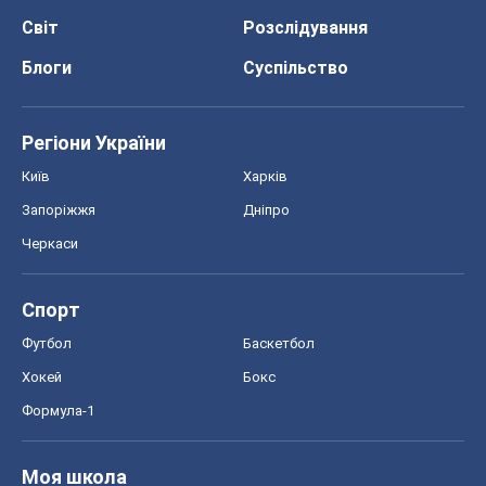
Черкаси
Спорт
Футбол
Баскетбол
Хокей
Бокс
Формула-1
Моя школа
ГДЗ
Підручники
Онлайн уроки
ДПА
ЗНО
НМТ
СНД посібники
Авто