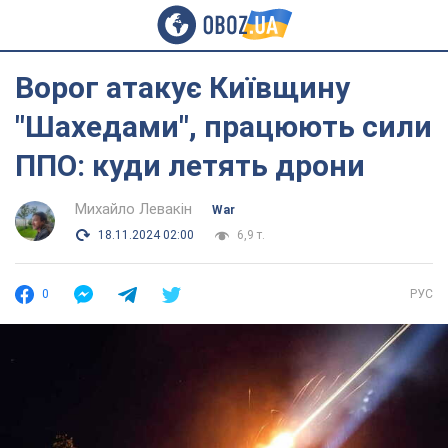
Ворог атакує Київщину
"Шахедами", працюють сили
ППО: куди летять дрони
Михайло Левакін
War
18.11.2024 02:00
6,9 т.
0
РУС