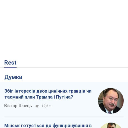
Rest
Думки
Збіг інтересів двох цинічних гравців чи
таємний план Трампа і Путіна?
Віктор Швець
12,6 т.
Мінськ готується до функціонування в
умовах масштабної воєнної кризи
Олександр Левченко
17,5 т.
Ні зброї, ні людей: як Лукашенко будує
нову армію
Ігар Тишкевич
14,7 т.