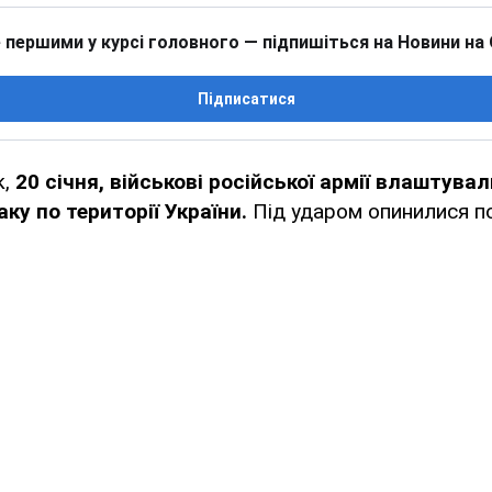
 першими у курсі головного — підпишіться на Новини на
Підписатися
к,
20 січня, військові російської армії влаштува
ку по території України.
Під ударом опинилися по