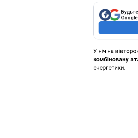
Будьте
Google
У ніч на вівторо
комбіновану ата
енергетики.