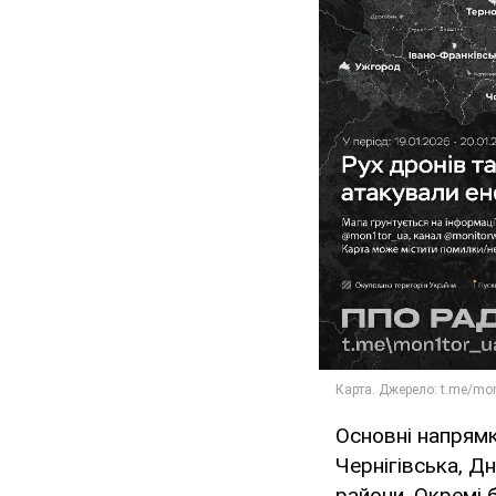
Основні напрямк
Чернігівська, Д
райони. Окремі 