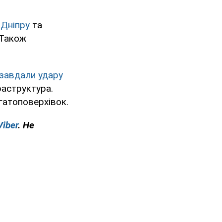
 Дніпру
та
 Також
завдали удару
раструктура.
гатоповерхівок.
Viber
. Не