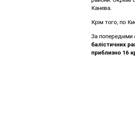
Канева.
Крім того, по К
За попередніми 
балістичних рак
приблизно 16 кр