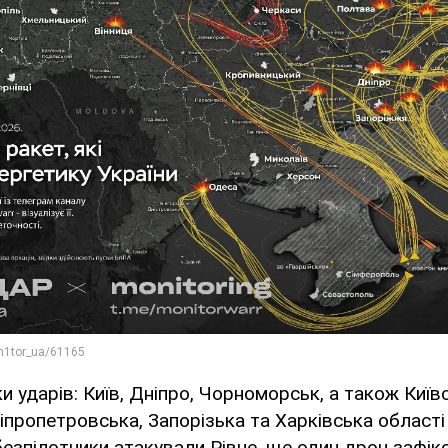
и ударів: Київ, Дніпро, Чорноморськ, а також Київ
ніпропетровська, Запорізька та Харківська област
безпілотники атакували Рівне, ще один дрон зафік