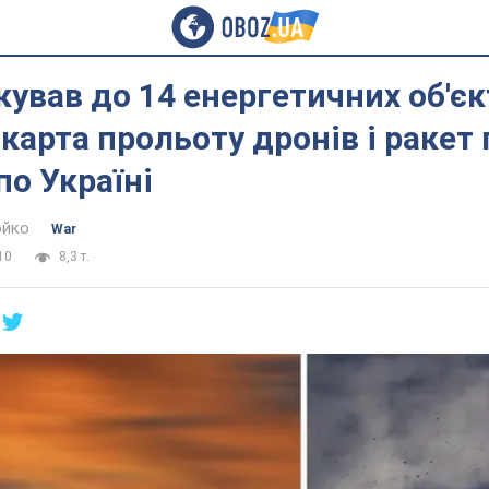
кував до 14 енергетичних об'єк
 карта прольоту дронів і ракет 
по Україні
юйко
War
10
8,3 т.