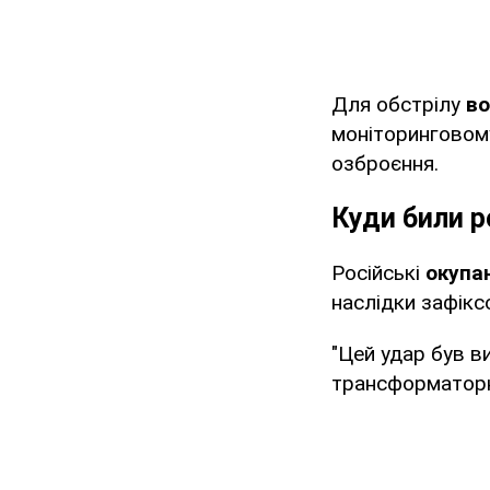
Для обстрілу
во
моніторинговом
озброєння.
Куди били р
Російські
окупа
наслідки зафікс
"Цей удар був в
трансформаторні 