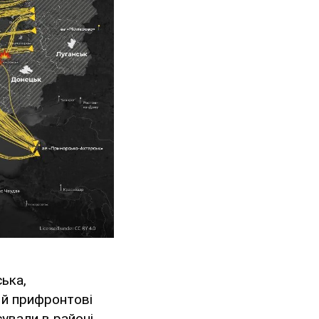
ська,
і й прифронтові
сували в районі