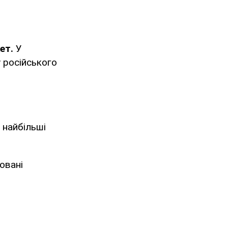
ет.
У
 російського
, найбільші
овані