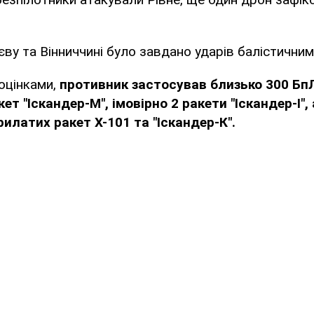
иєву та Вінниччині було завдано ударів балістични
оцінками,
противник застосував близько 300 БпЛ
ет "Іскандер-М", імовірно 2 ракети "Іскандер-І",
илатих ракет Х-101 та "Іскандер-К".