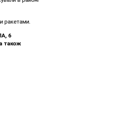
ми ракетами.
А, 6
 а також