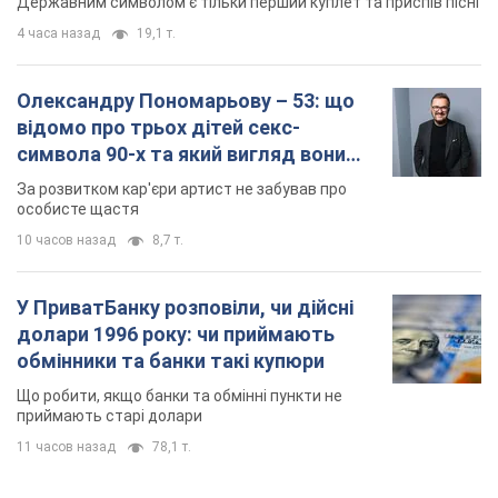
Державним символом є тільки перший куплет та приспів пісні
4 часа назад
19,1 т.
Олександру Пономарьову – 53: що
відомо про трьох дітей секс-
символа 90-х та який вигляд вони
мають
За розвитком кар'єри артист не забував про
особисте щастя
10 часов назад
8,7 т.
У ПриватБанку розповіли, чи дійсні
долари 1996 року: чи приймають
обмінники та банки такі купюри
Що робити, якщо банки та обмінні пункти не
приймають старі долари
11 часов назад
78,1 т.