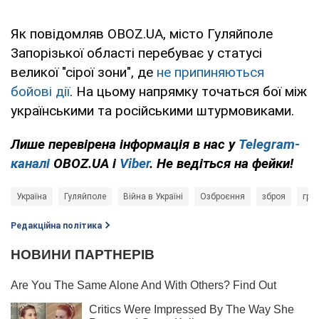
Як повідомляв OBOZ.UA, місто Гуляйполе
Запорізької області перебуває у статусі
великої "сірої зони", де
не припиняються
бойові дії
. На цьому напрямку точаться бої між
українськими та російськими штурмовиками.
Лише перевірена інформація в нас у
Telegram-
каналі
OBOZ.UA і
Viber
. Не ведіться на фейки!
Україна
Гуляйполе
Війна в Україні
Озброєння
зброя
гра
Редакційна політика