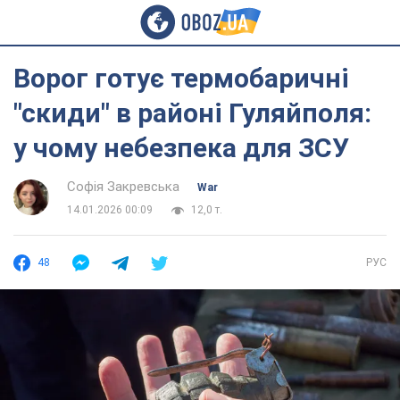
Ворог готує термобаричні
"скиди" в районі Гуляйполя:
у чому небезпека для ЗСУ
Софія Закревська
War
14.01.2026 00:09
12,0 т.
48
РУС