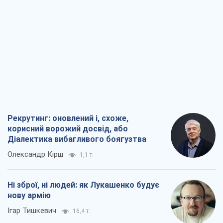
Рекрутинг: оновлений і, схоже,
корисний ворожий досвід, або
Діалектика вибагливого боягузтва
Олександр Кірш
1,1 т.
Ні зброї, ні людей: як Лукашенко будує
нову армію
Ігар Тишкевич
16,4 т.