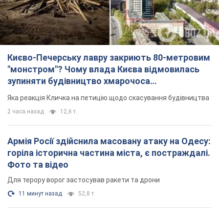
Києво-Печерську лавру закриють 80-метровим
"монстром"? Чому влада Києва відмовилась
зупиняти будівництво хмарочоса
"московського вірянина"
Яка реакція Кличка на петицію щодо скасування будівництва
2 часа назад
12,6 т.
Армія Росії здійснила масовану атаку на Одесу:
горіла історична частина міста, є постраждалі.
Фото та відео
Для терору ворог застосував ракети та дрони
11 минут назад
52,8 т.