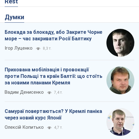
Rest
Думки
Блокада за блокаду, або Закрите Чорне
море – час закривати Росії Балтику
Ігор Луценко
8,3 т.
Прихована мобілізація і провокації
проти Польщі та країн Балтії: що стоїть
за новими планами Кремля
Вадим Денисенко
7,4 т.
Самураї повертаються? У Кремлі паніка
через новий курс Японії
Олексій Копитько
4,7 т.