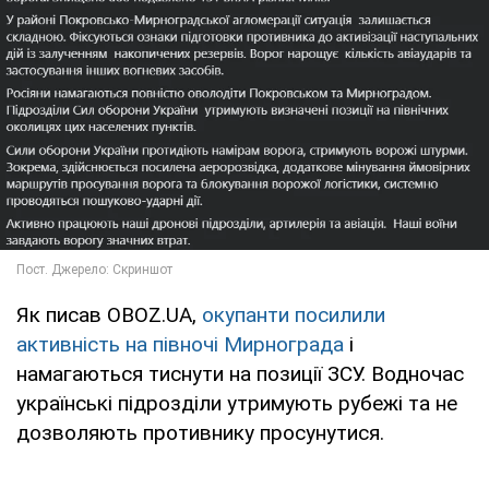
Як писав OBOZ.UA,
окупанти посилили
активність на півночі Мирнограда
і
намагаються тиснути на позиції ЗСУ. Водночас
українські підрозділи утримують рубежі та не
дозволяють противнику просунутися.