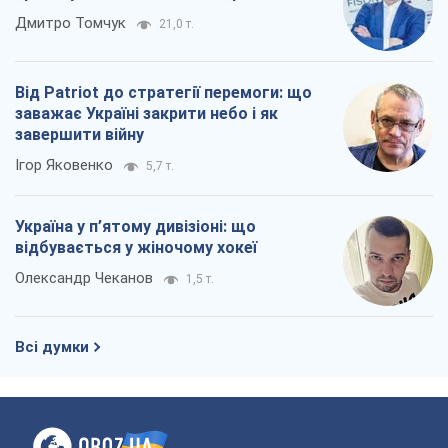
Дмитро Томчук
21,0 т.
Від Patriot до стратегії перемоги: що
заважає Україні закрити небо і як
завершити війну
Ігор Яковенко
5,7 т.
Україна у п’ятому дивізіоні: що
відбувається у жіночому хокеї
Олександр Чеканов
1,5 т.
Всі думки