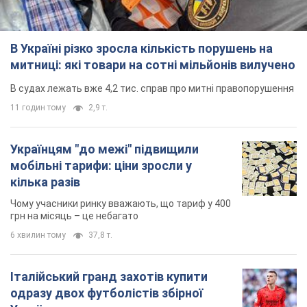
В Україні різко зросла кількість порушень на
митниці: які товари на сотні мільйонів вилучено
В судах лежать вже 4,2 тис. справ про митні правопорушення
11 годин тому
2,9 т.
Українцям "до межі" підвищили
мобільні тарифи: ціни зросли у
кілька разів
Чому учасники ринку вважають, що тариф у 400
грн на місяць – це небагато
6 хвилин тому
37,8 т.
Італійський гранд захотів купити
одразу двох футболістів збірної