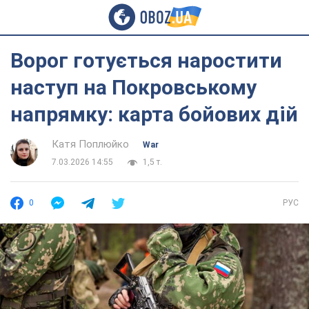
Ворог готується наростити
наступ на Покровському
напрямку: карта бойових дій
Катя Поплюйко
War
7.03.2026 14:55
1,5 т.
0
РУС