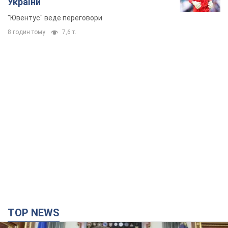
України
"Ювентус" веде переговори
8 годин тому
7,6 т.
TOP NEWS