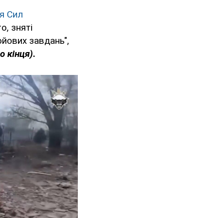
я Сил
о, зняті
ойових завдань",
 кінця).