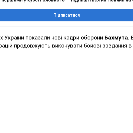
Підписатися
х України показали нові кадри оборони
Бахмута
.
рацій продовжують виконувати бойові завдання в м