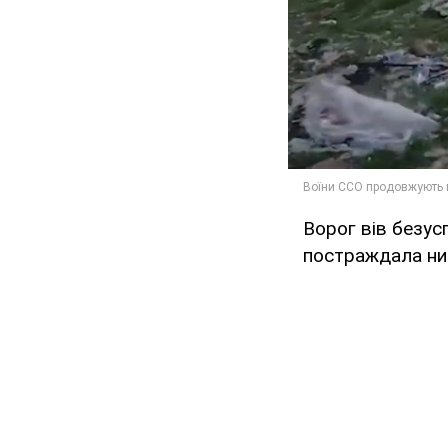
Ворог вів безус
постраждала низ