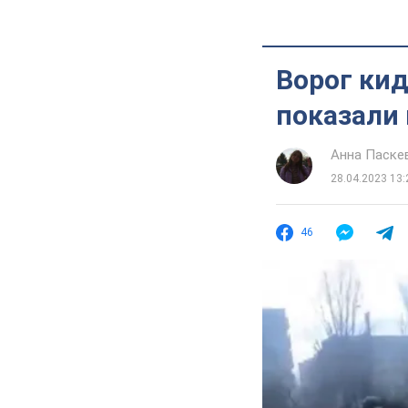
Ворог кид
показали 
Анна Паске
28.04.2023 13:
46