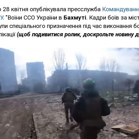
о 28 квітня опублікувала пресслужба
Командуванн
У
. "Воїни ССО України в
Бахмуті
. Кадри боїв за міст
пи спеціального призначення під час виконання б
ікації
(щоб подивитися ролик, доскрольте новину до