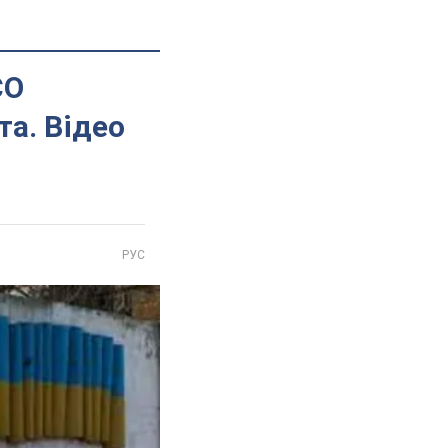
СО
та. Відео
РУС