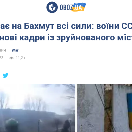
ає на Бахмут всі сили: воїни С
нові кадри із зруйнованого міс
вич
War
22
11,2 т.