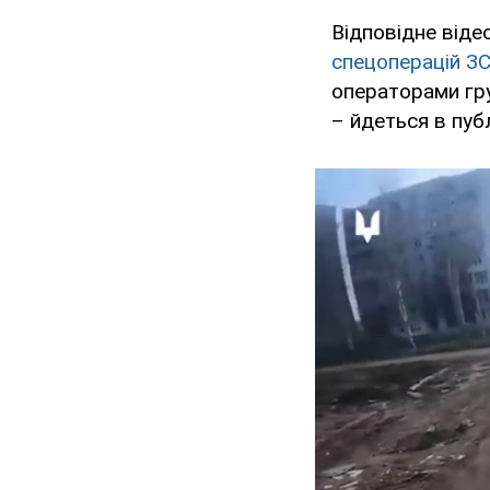
Відповідне віде
спецоперацій ЗС
операторами гру
– йдеться в публ