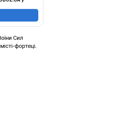
 Воїни Сил
істі-фортеці.