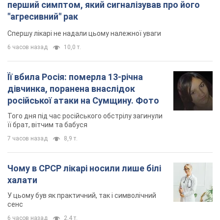
перший симптом, який сигналізував про його
"агресивний" рак
Спершу лікарі не надали цьому належної уваги
6 часов назад
10,0 т.
Її вбила Росія: померла 13-річна
дівчинка, поранена внаслідок
російської атаки на Сумщину. Фото
Того дня під час російського обстрілу загинули
її брат, вітчим та бабуся
7 часов назад
8,9 т.
Чому в СРСР лікарі носили лише білі
халати
У цьому був як практичний, так і символічний
сенс
6 часов назад
2,4 т.