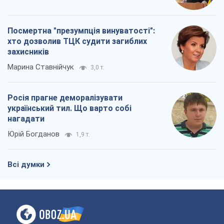
Посмертна "презумпція винуватості":
хто дозволив ТЦК судити загиблих
захисників
Марина Ставнійчук
3,0 т.
Росія прагне деморалізувати
український тил. Що варто собі
нагадати
Юрій Богданов
1,9 т.
Всі думки