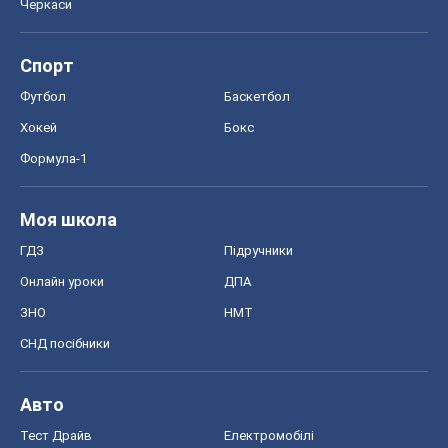
Черкаси
Спорт
Футбол
Баскетбол
Хокей
Бокс
Формула-1
Моя школа
ГДЗ
Підручники
Онлайн уроки
ДПА
ЗНО
НМТ
СНД посібники
Авто
Тест Драйв
Електромобілі