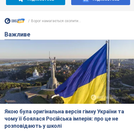
Якою була оригінальна версія гімну України та
чому її боялася Російська імперія: про це не
розповідають у школі
Державним символом є тільки перший куплет та приспів пісні
2 часа назад
6,7 т.
Олександру Пономарьову – 53: що
відомо про трьох дітей секс-
символа 90-х та який вигляд вони
мають
За розвитком кар'єри артист не забував про
особисте щастя