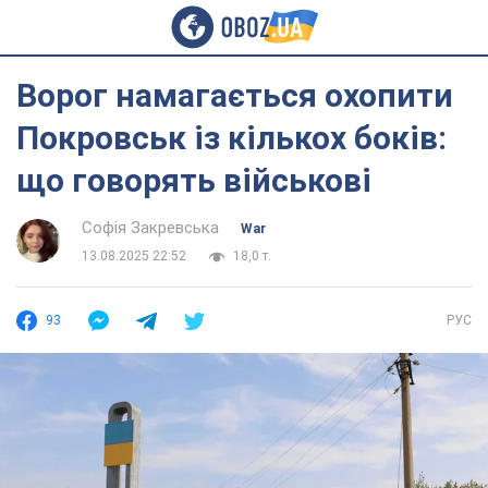
Ворог намагається охопити
Покровськ із кількох боків:
що говорять військові
Софія Закревська
War
13.08.2025 22:52
18,0 т.
93
РУС