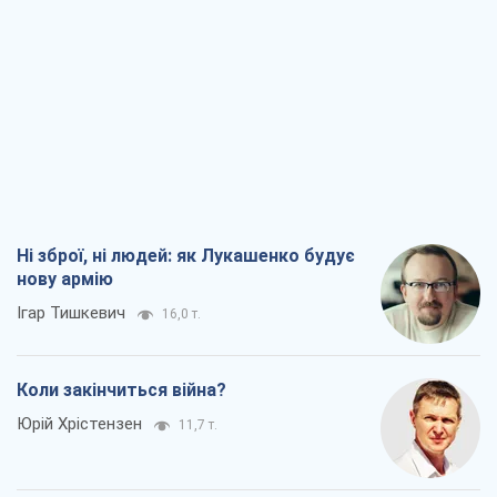
Ні зброї, ні людей: як Лукашенко будує
нову армію
Ігар Тишкевич
16,0 т.
Коли закінчиться війна?
Юрій Хрістензен
11,7 т.
Україна вступила в надзвичайний
економічний стан. Чи є світло вкінці
тунелю?
Вадим Денисенко
9,4 т.
Чий буде Крим, той і переможе (NSJ), а
українських футбольних чиновників