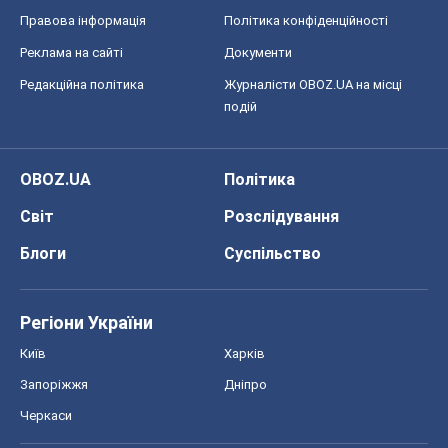
Світ
Розслідування
Блоги
Суспільство
Регіони України
Київ
Харків
Запоріжжя
Дніпро
Черкаси
Спорт
Футбол
Баскетбол
Хокей
Бокс
Формула-1
Моя школа