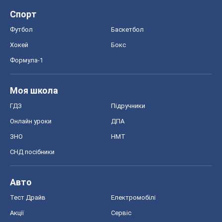
ГДЗ
Підручники
Онлайн уроки
ДПА
ЗНО
НМТ
СНД посібники
Авто
Тест Драйв
Електромобілі
Акції
Сервіс
Food Oboz
Рецепти
Напої
Дієти
Економіка