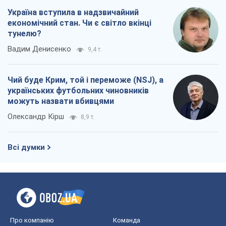
можуть назвати вбивцями
Олександр Кірш
8,9 т.
Всі думки
Про компанію
Команда
Правова інформація
Політика конфіденційності
Реклама на сайті
Документи
Редакційна політика
Журналісти OBOZ.UA на місці
подій
OBOZ.UA
Політика