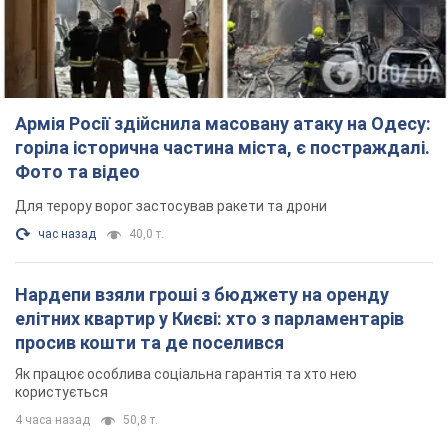
Для терору ворог застосував ракети та дрони
час назад
40,0 т.
Нардепи взяли гроші з бюджету на оренду
елітних квартир у Києві: хто з парламентарів
просив кошти та де поселився
Як працює особлива соціальна гарантія та хто нею
користується
4 часа назад
50,8 т.
Російська армія обстріляла дві сусідні
багатоповерхівки в Харкові: двоє загиблих,
більше 20 постраждалих
Ворог навмисно обстрілює житлові будинки
час назад
3,4 т.