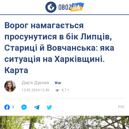
Ворог намагається
просунутися в бік Липців,
Стариці й Вовчанська: яка
ситуація на Харківщині.
Карта
Дар'я Дурова
War
13.05.2024 12:49
8,7 т.
9
РУС