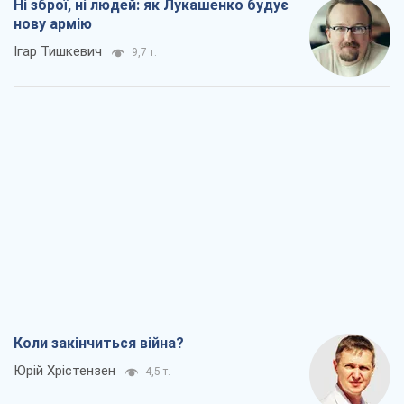
Ні зброї, ні людей: як Лукашенко будує
нову армію
Ігар Тишкевич
9,7 т.
Коли закінчиться війна?
Юрій Хрістензен
4,5 т.