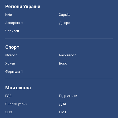
Регіони України
Київ
Харків
Запоріжжя
Дніпро
Черкаси
Спорт
Футбол
Баскетбол
Хокей
Бокс
Формула-1
Моя школа
ГДЗ
Підручники
Онлайн уроки
ДПА
ЗНО
НМТ