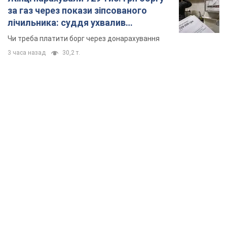
за газ через покази зіпсованого
лічильника: суддя ухвалив
неочікуване рішення
Чи треба платити борг через донарахування
3 часа назад
30,2 т.