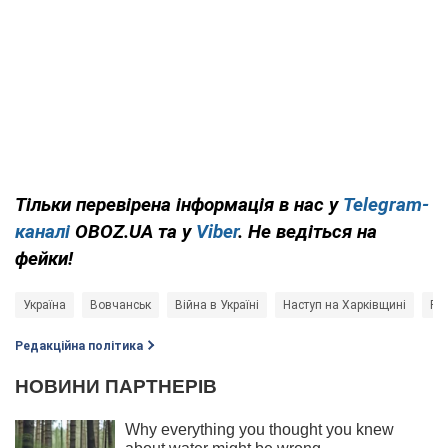
Тільки перевірена інформація в нас у
Telegram-
каналі
OBOZ.UA та у
Viber
. Не ведіться на
фейки!
Україна
Вовчанськ
Війна в Україні
Наступ на Харківщині
Рос
Редакційна політика