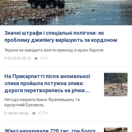
Значні штрафи і спеціальні полігони: як
проблему джипінгу вирішують за кордоном
Україні не завадить взяти приклад із країн Європи
8.08.2026 05:10
1,7 т.
На Прикарпатті після аномальної
спеки пройшла потужна злива:
дороги перетворились на річки.
Відео
Негода накрила Івано-Франківщину та
курортний Буковель
8 часов назад
17,7 т.
Жінці нарахували 729 тис. грн боргу