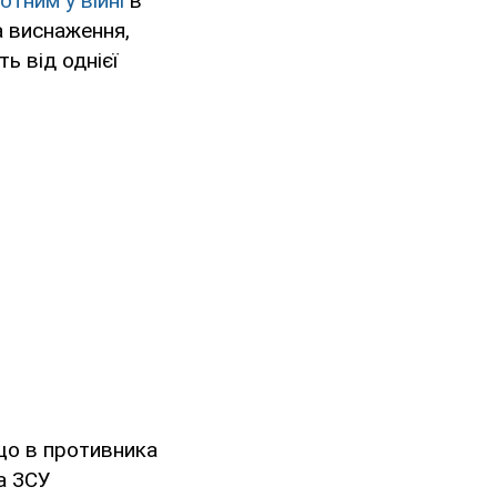
отним у війні
в
а виснаження,
ь від однієї
 що в противника
та ЗСУ