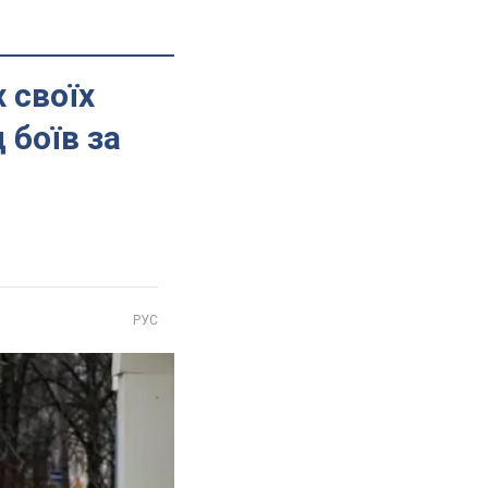
 своїх
 боїв за
РУС