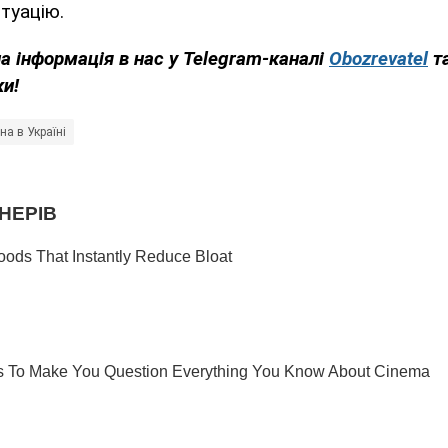
итуацію.
а інформація в нас у Telegram-каналі
Obozrevatel
т
ки!
на в Україні