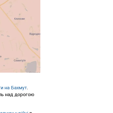
ги на Бахмут
.
оль над дорогою