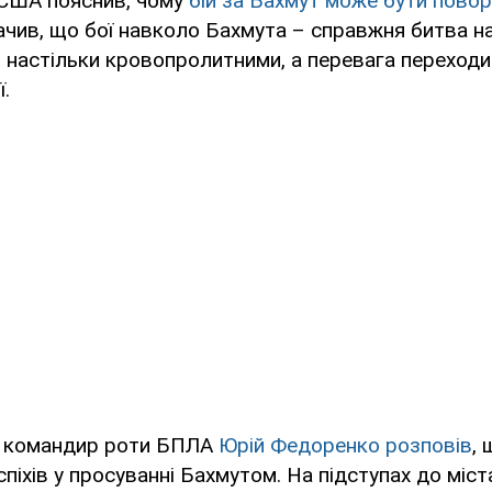
 США пояснив, чому
бій за Бахмут може бути повор
значив, що бої навколо Бахмута – справжня битва н
 настільки кровопролитними, а перевага переходит
.
, командир роти БПЛА
Юрій Федоренко розповів
,
спіхів у просуванні Бахмутом. На підступах до міс