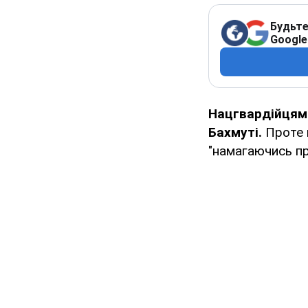
Будьте
Google
Нацгвардійцям 
Бахмуті.
Проте 
"намагаючись пр