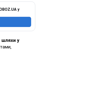
 OBOZ.UA у
 шляхи у
тами,