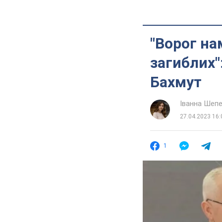
"Ворог на
загиблих":
Бахмут
Іванна Шеп
27.04.2023 16:
1