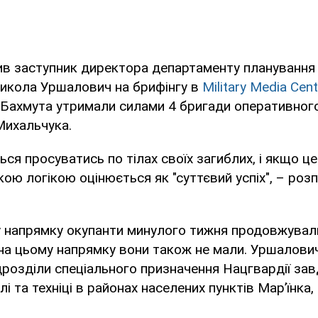
ив заступник директора департаменту планування
Микола Уршалович на брифінгу в
Military Media Cent
 Бахмута утримали силами 4 бригади оперативног
Михальчука.
ься просуватись по тілах своїх загиблих, і якщо ц
кою логікою оцінюється як "суттєвий успіх", – роз
у напрямку окупанти минулого тижня продовжувал
ху на цьому напрямку вони також не мали. Уршалов
дрозділи спеціального призначення Нацгвардії за
лі та техніці в районах населених пунктів Мар’їнка,