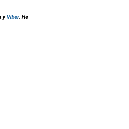
а у
Viber
. Н
е