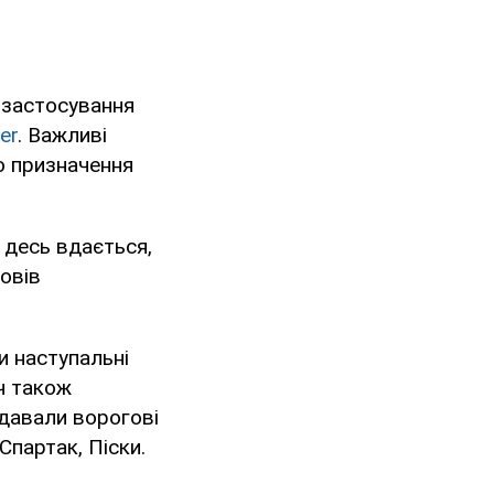
 застосування
er
. Важливі
о призначення
е десь вдається,
повів
и наступальні
ич також
вдавали ворогові
 Спартак, Піски.