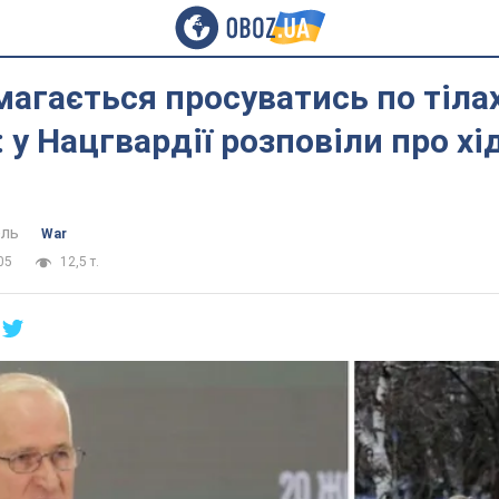
магається просуватись по тілах
 у Нацгвардії розповіли про хід
ель
War
05
12,5 т.