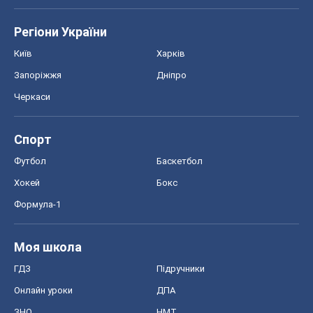
Регіони України
Київ
Харків
Запоріжжя
Дніпро
Черкаси
Спорт
Футбол
Баскетбол
Хокей
Бокс
Формула-1
Моя школа
ГДЗ
Підручники
Онлайн уроки
ДПА
ЗНО
НМТ