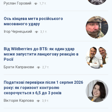
Руслан Горовий
1,7 т.
Ось кінцева мета російського
масованого удару
Ігор Чернецький
3,1 т.
Від Wildberries до ВТБ: як один удар
може запустити ланцюгову реакцію в
Росії
Брати Капранови
2,7 т.
Податкові перевірки після 1 серпня 2026
року: як горизонт контролю
скорочується з 6,5 до 3 років
Вікторія Карпова
3,9 т.