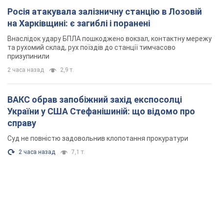
Росія атакувала залізничну станцію в Лозовій
на Харківщині: є загиблі і поранені
Внаслідок удару БПЛА пошкоджено вокзал, контактну мережу
та рухомий склад, рух поїздів до станції тимчасово
призупинили
2 часа назад
2,9 т.
ВАКС обрав запобіжний захід експосолці
України у США Стефанішиній: що відомо про
справу
Суд не повністю задовольнив клопотання прокуратури
2 часа назад
7,1 т.