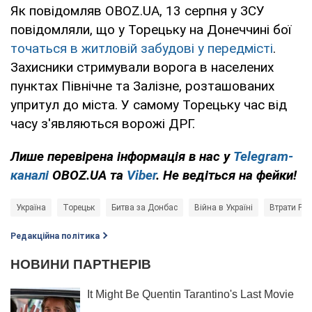
Як повідомляв OBOZ.UA, 13 серпня у ЗСУ
повідомляли, що у Торецьку на Донеччині бої
точаться в житловій забудові у передмісті
.
Захисники стримували ворога в населених
пунктах Північне та Залізне, розташованих
упритул до міста. У самому Торецьку час від
часу з'являються ворожі ДРГ.
Лише перевірена інформація в нас у
Telegram-
каналі
OBOZ.UA та
Viber
. Не ведіться на фейки!
Україна
Торецьк
Битва за Донбас
Війна в Україні
Втрати Росі
Редакційна політика