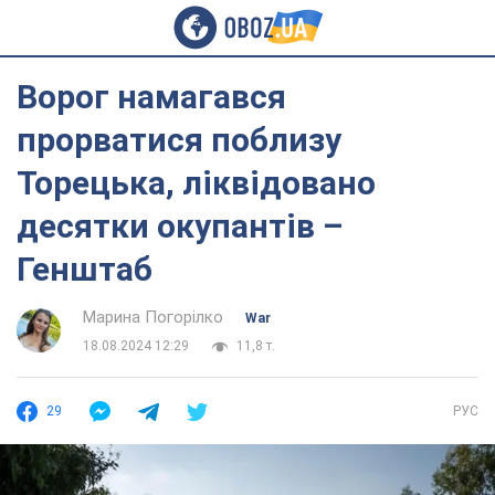
Ворог намагався
прорватися поблизу
Торецька, ліквідовано
десятки окупантів –
Генштаб
Марина Погорілко
War
18.08.2024 12:29
11,8 т.
29
РУС