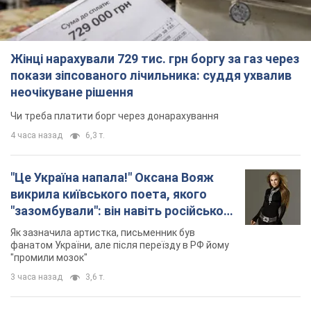
Жінці нарахували 729 тис. грн боргу за газ через
покази зіпсованого лічильника: суддя ухвалив
неочікуване рішення
Чи треба платити борг через донарахування
4 часа назад
6,3 т.
"Це Україна напала!" Оксана Вояж
викрила київського поета, якого
"зазомбували": він навіть російської
не знав, а тепер хоче геноциду
Як зазначила артистка, письменник був
українців
фанатом України, але після переїзду в РФ йому
"промили мозок"
3 часа назад
3,6 т.