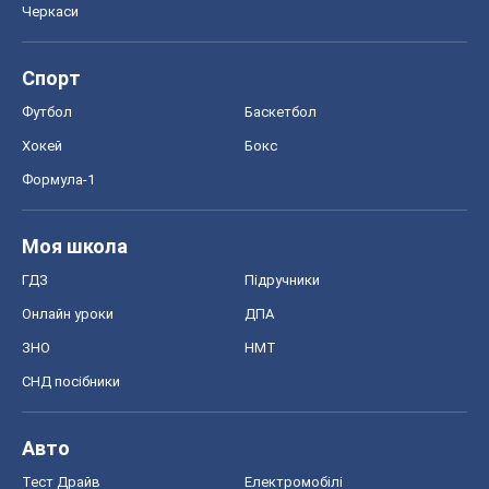
Черкаси
Спорт
Футбол
Баскетбол
Хокей
Бокс
Формула-1
Моя школа
ГДЗ
Підручники
Онлайн уроки
ДПА
ЗНО
НМТ
СНД посібники
Авто
Тест Драйв
Електромобілі