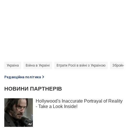
Україна
Війна в Україні
Втрати Росії в війні з Україною
Збройні 
Редакційна політика