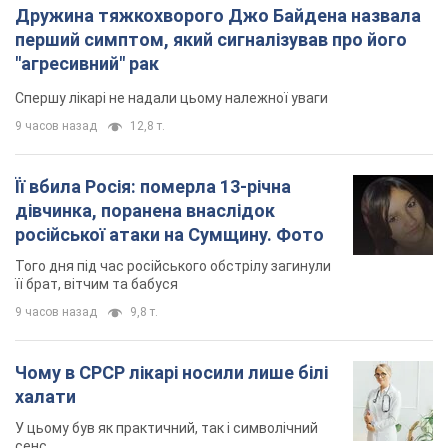
Дружина тяжкохворого Джо Байдена назвала
перший симптом, який сигналізував про його
"агресивний" рак
Спершу лікарі не надали цьому належної уваги
9 часов назад
12,8 т.
Її вбила Росія: померла 13-річна
дівчинка, поранена внаслідок
російської атаки на Сумщину. Фото
Того дня під час російського обстрілу загинули
її брат, вітчим та бабуся
9 часов назад
9,8 т.
Чому в СРСР лікарі носили лише білі
халати
У цьому був як практичний, так і символічний
сенс