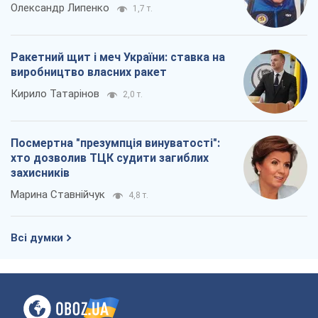
Олександр Липенко
1,7 т.
Ракетний щит і меч України: ставка на
виробництво власних ракет
Кирило Татарінов
2,0 т.
Посмертна "презумпція винуватості":
хто дозволив ТЦК судити загиблих
захисників
Марина Ставнійчук
4,8 т.
Всі думки