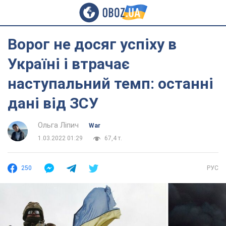
Ворог не досяг успіху в
Україні і втрачає
наступальний темп: останні
дані від ЗСУ
Ольга Ліпич
War
1.03.2022 01:29
67,4 т.
250
РУС