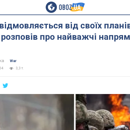
 відмовляється від своїх планів
розповів про найважчі напрям
ка
War
04
3,3 т.