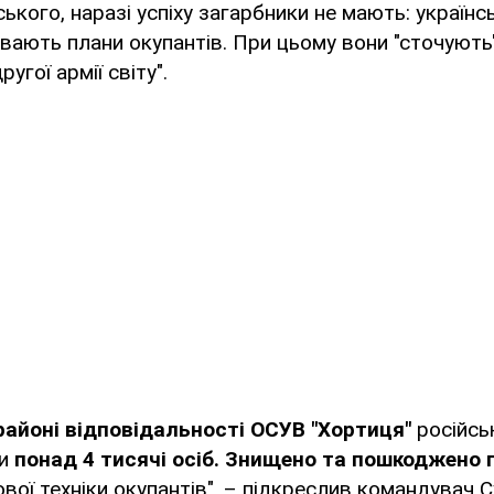
кого, наразі успіху загарбники не мають: українсь
вають плани окупантів. При цьому вони "сточують
угої армії світу".
районі відповідальності ОСУВ "Хортиця"
російськ
и
понад 4 тисячі осіб.
Знищено та пошкоджено 
ової техніки окупантів", – підкреслив командувач 