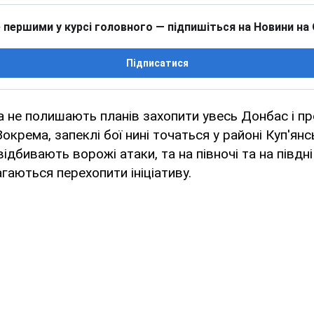
 першими у курсі головного — підпишіться на Новини на
Підписатися
ка не полишають планів захопити увесь Донбас і 
 Зокрема, запеклі бої нині точаться у районі Куп'янс
відбивають ворожі атаки, та на півночі та на півдні
гаються перехопити ініціативу.