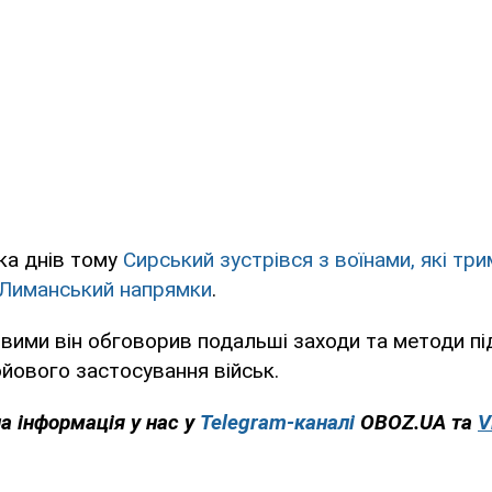
ка днів тому
Сирський зустрівся з воїнами, які тр
 Лиманський напрямки
.
овими він обговорив подальші заходи та методи п
йового застосування військ.
на інформація у нас у
Telegram-каналі
OBOZ.UA та
V