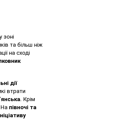
у зоні
ків та більш ніж
ії на сході
лковник
ні дії
икі втрати
’янська
. Крім
. На
півночі та
ніціативу