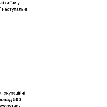
кі воїни у
" наступальні
і окупаційні
понад 500
Сухопутних