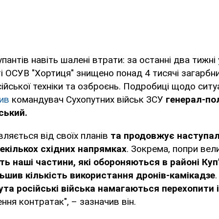
антів навіть шалені втрати: за останні два тижні 
і ОСУВ "Хортиця" знищено понад 4 тисячі загарбни
ійської техніки та озброєнь. Подробиці щодо ситуац
мив
командувач Сухопутних військ ЗСУ
генерал-по
ський.
вляється від своїх планів
та продовжує наступаль
екількох східних напрямках
. Зокрема, попри вел
ть наші частини, які обороняються в районі Куп
льшив кількість використання дронів-камікадзе
мута російські війська намагаються перехопити і
ня контратак", – зазначив він.