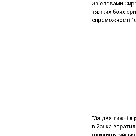
За словами Сирсь
тяжких боях зри
спроможності "др
"За два тижні
в 
війська втратил
одиниць
військ