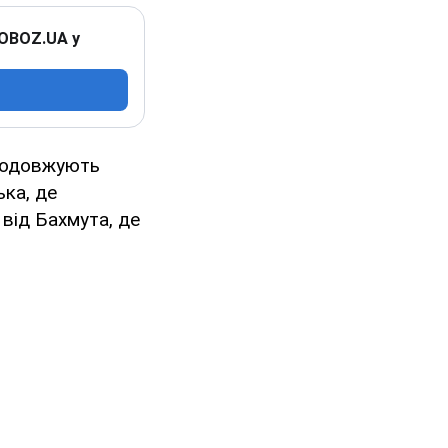
 OBOZ.UA у
продовжують
ька, де
 від Бахмута, де