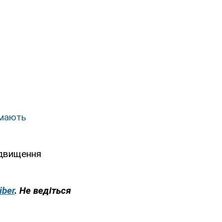
имають
ідвищення
iber
. Не ведіться