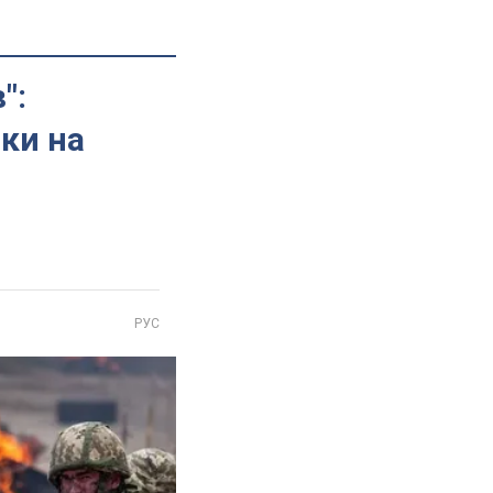
":
ки на
РУС