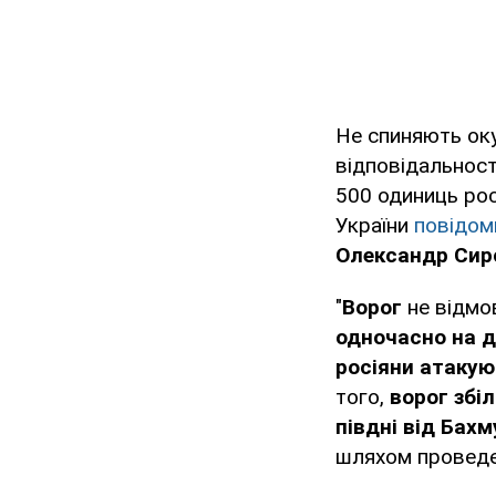
Не спиняють окуп
відповідальност
500 одиниць рос
України
повідо
Олександр Сир
"
Ворог
не відмо
одночасно на д
росіяни атакую
того,
ворог збі
півдні від Бах
шляхом проведен