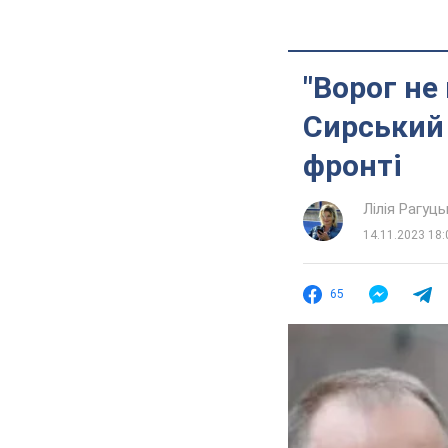
"Ворог не
Сирський 
фронті
Лілія Рагуць
14.11.2023 18:
65