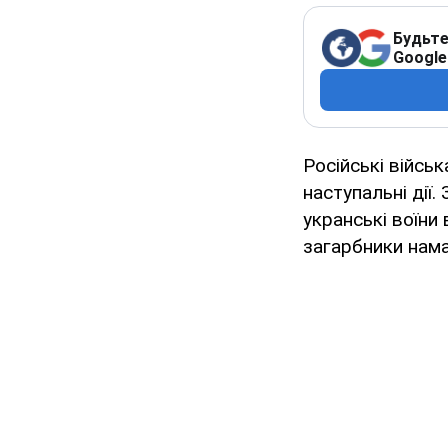
Будьте
Google
Російські війсь
наступальні дії.
укранські воїни 
загарбники нама