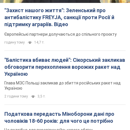
"Захист нашого життя": Зеленський про
антибалістику FREYJA, санкції проти Росії й
підтримку аграріїв. Відео
Європейські партнери долучаються до спільного проєкту
годину тому
14,7 т.
"Балістика вбиває людей": Сікорський закликав
обговорити перехоплення ворожих ракет над
Україною
Глава МЗС Польщі закликав до збиття російських ракет над
Україною
2 години тому
3,5 т.
Податкова передасть Міноборони дані про
чоловіків 18-60 років: для чого це потрібно
Це потрібно для перевірки військового обліку