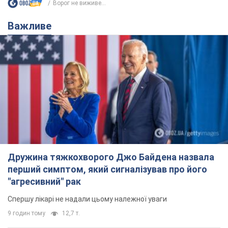
Ворог не виживе...
Важливе
Дружина тяжкохворого Джо Байдена назвала
перший симптом, який сигналізував про його
"агресивний" рак
Спершу лікарі не надали цьому належної уваги
9 годин тому
12,7 т.