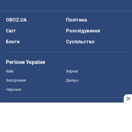
OBOZ.UA
Політика
Світ
Розслідування
Блоги
Суспільство
Регіони України
Київ
Харків
Запоріжжя
Дніпро
Черкаси
Спорт
Футбол
Баскетбол
Хокей
Бокс