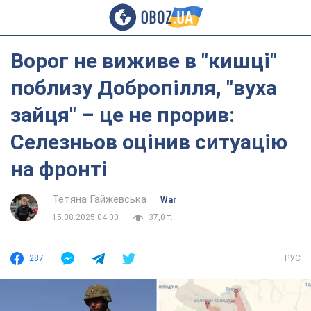
Ворог не виживе в "кишці"
поблизу Добропілля, "вуха
зайця" – це не прорив:
Селезньов оцінив ситуацію
на фронті
Тетяна Гайжевська
War
15.08.2025 04:00
37,0 т.
287
РУС