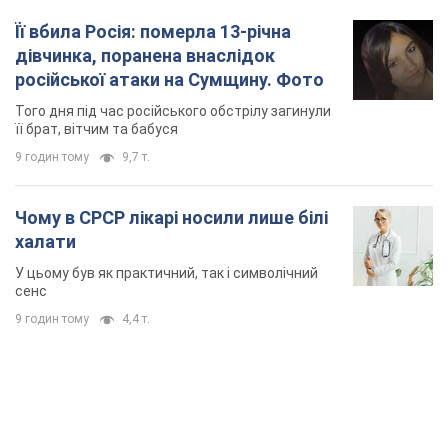
Її вбила Росія: померла 13-річна
дівчинка, поранена внаслідок
російської атаки на Сумщину. Фото
Того дня під час російського обстрілу загинули
її брат, вітчим та бабуся
9 годин тому
9,7 т.
Чому в СРСР лікарі носили лише білі
халати
У цьому був як практичний, так і символічний
сенс
9 годин тому
4,4 т.