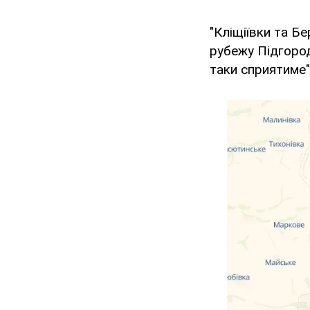
"Кліщіївки та Б
рубежу Підгоро
таки сприятиме"