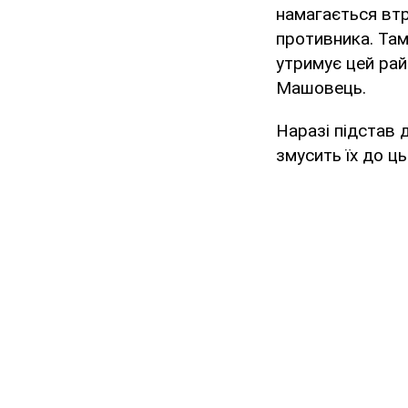
намагається втр
противника. Там
утримує цей райо
Машовець.
Наразі підстав д
змусить їх до ц