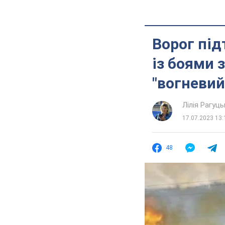
Ворог під
із боями 
"вогневий
Лілія Рагуць
17.07.2023 13:
48