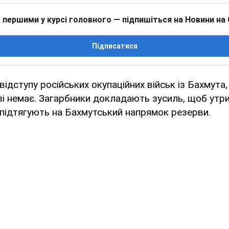
 першими у курсі головного — підпишіться на Новини на
Підписатися
ідступу російських окупаційних військ із Бахмута,
зі немає. Загарбники докладають зусиль, щоб утр
ж підтягують на Бахмутський напрямок резерви.