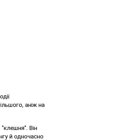
одії
ільшого, аніж на
 "клешня". Він
ангу й одночасно