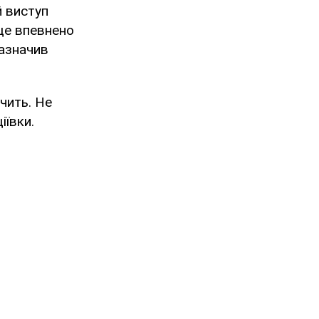
й виступ
 ще впевнено
зазначив
ачить. Не
іївки.