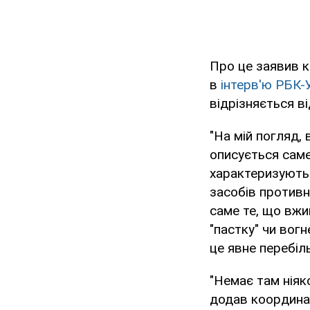
Про це заявив 
в
інтерв'ю РБК-
відрізняється в
"На мій погляд,
описується саме
характеризують:
засобів противн
саме те, що вжи
"пастку" чи вог
це явне перебіл
"Немає там ніяк
додав координат