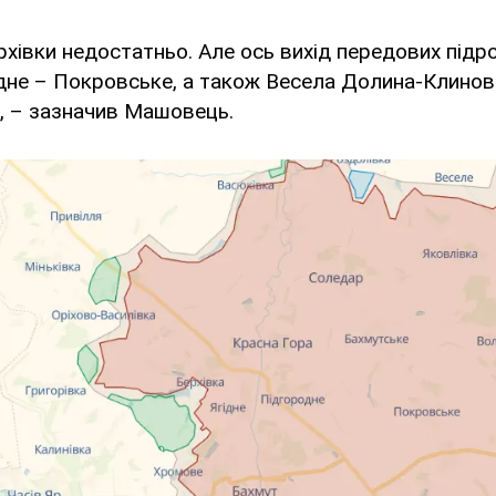
ерхівки недостатньо. Але ось вихід передових підр
дне – Покровське, а також Весела Долина-Клинов
, – зазначив Машовець.