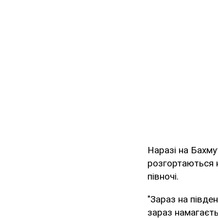
Наразі на Бахму
розгортаються на
півночі.
"Зараз на півде
зараз намагаєть