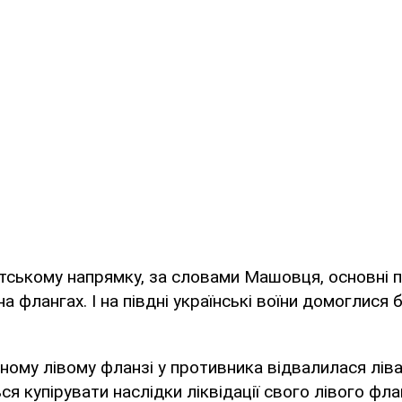
тському напрямку, за словами Машовця, основні п
 флангах. І на півдні українські воїни домоглися б
нному лівому фланзі у противника відвалилася ліва
ся купірувати наслідки ліквідації свого лівого фл