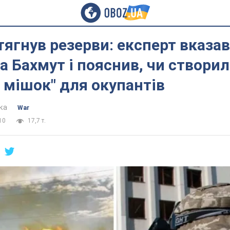
тягнув резерви: експерт вказа
за Бахмут і пояснив, чи створи
 мішок" для окупантів
ка
War
10
17,7 т.