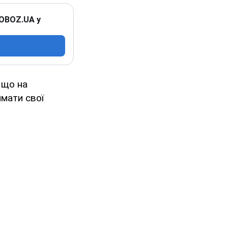
 OBOZ.UA у
 що на
имати свої