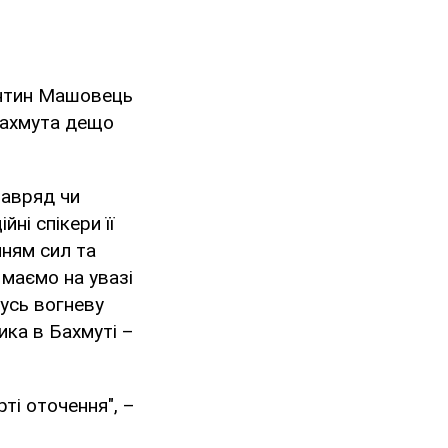
янтин Машовець
 Бахмута дещо
навряд чи
ні спікери її
нням сил та
 маємо на увазі
кусь вогневу
ика в Бахмуті –
ті оточення", –