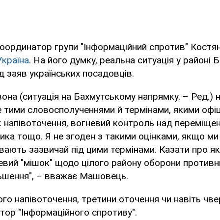
координатор групи "Інформаційний спротив" Кост
Україна
. На його думку, реальна ситуація у районі
ід заяв українських посадовців.
 вона (ситуація на Бахмутському напрямку. – Ред.) 
 тими словосполученнями й термінами, якими офіцій
 напівоточення, вогневий контроль над переміще
ика тощо. Я не згоден з такими оцінками, якщо ми
вають зазвичай під цими термінами. Казати про я
невий "мішок" щодо цілого району оборони противн
ьшення", – вважає Машовець.
ого напівоточення, третини оточення чи навіть чвер
ор "Інформаційного спротиву".