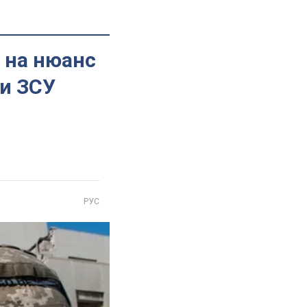
в на нюанс
ли ЗСУ
РУС