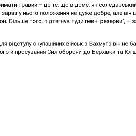
имати правий – це те, що відоме, як соледарськи
 зараз у нього положення не дуже добре, але він
н. Більше того, підтягнув туди певні резерви", – 
ля відступу окупаційних військ з Бахмута він не б
ього й просування Сил оборони до Берхівки та Кліщ