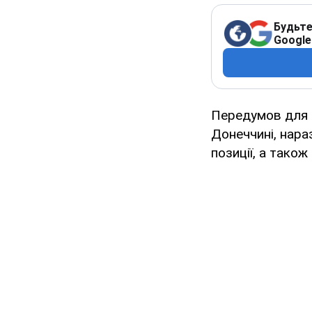
Будьте
Google
Передумов для в
Донеччині, нара
позиції, а тако