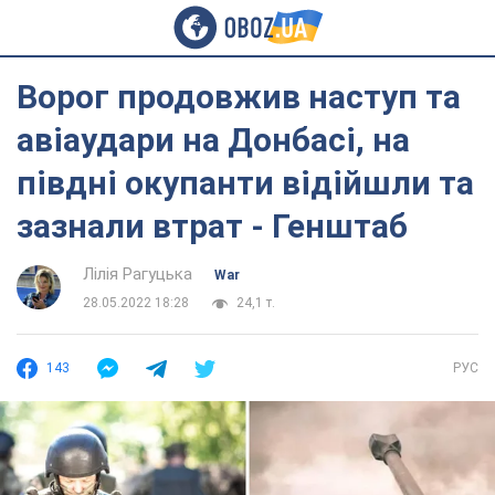
Ворог продовжив наступ та
авіаудари на Донбасі, на
півдні окупанти відійшли та
зазнали втрат - Генштаб
Лілія Рагуцька
War
28.05.2022 18:28
24,1 т.
143
РУС