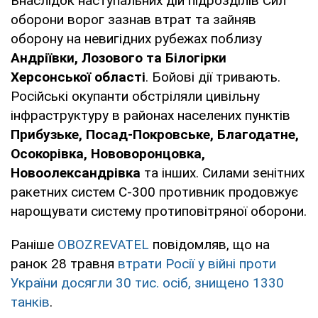
Внаслідок наступальних дій підрозділів Сил
оборони ворог зазнав втрат та зайняв
оборону на невигідних рубежах поблизу
Андріївки, Лозового та Білогірки
Херсонської області
. Бойові дії тривають.
Російські окупанти обстріляли цивільну
інфраструктуру в районах населених пунктів
Прибузьке, Посад-Покровське, Благодатне,
Осокорівка, Нововоронцовка,
Новоолександрівка
та інших. Силами зенітних
ракетних систем С-300 противник продовжує
нарощувати систему протиповітряної оборони.
Раніше
OBOZREVATEL
повідомляв, що на
ранок 28 травня
втрати Росії у війні проти
України досягли 30 тис. осіб, знищено 1330
танків
.