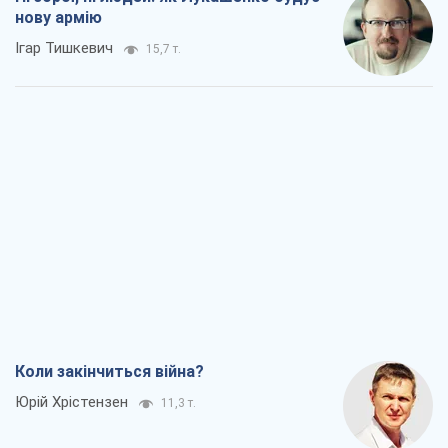
нову армію
Ігар Тишкевич
15,7 т.
Коли закінчиться війна?
Юрій Хрістензен
11,3 т.