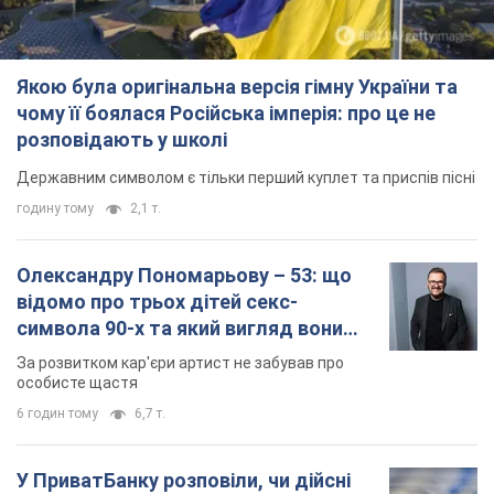
Якою була оригінальна версія гімну України та
чому її боялася Російська імперія: про це не
розповідають у школі
Державним символом є тільки перший куплет та приспів пісні
годину тому
2,1 т.
Олександру Пономарьову – 53: що
відомо про трьох дітей секс-
символа 90-х та який вигляд вони
мають
За розвитком кар'єри артист не забував про
особисте щастя
6 годин тому
6,7 т.
У ПриватБанку розповіли, чи дійсні