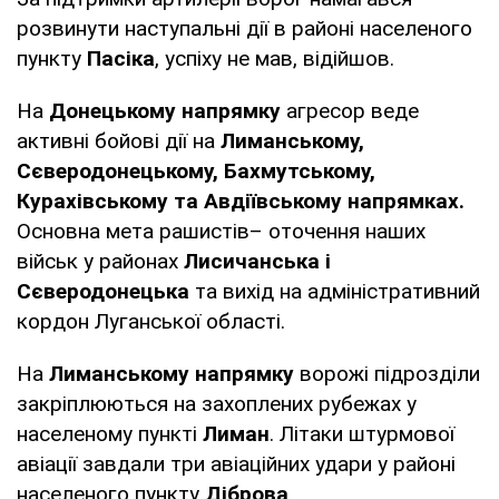
розвинути наступальні дії в районі населеного
пункту
Пасіка
, успіху не мав, відійшов.
На
Донецькому напрямку
агресор веде
активні бойові дії на
Лиманському,
Сєверодонецькому, Бахмутському,
Курахівському та Авдіївському напрямках.
Основна мета рашистів– оточення наших
військ у районах
Лисичанська і
Сєверодонецька
та вихід на адміністративний
кордон Луганської області.
На
Лиманському напрямку
ворожі підрозділи
закріплюються на захоплених рубежах у
населеному пункті
Лиман
. Літаки штурмової
авіації завдали три авіаційних удари у районі
населеного пункту
Діброва
.