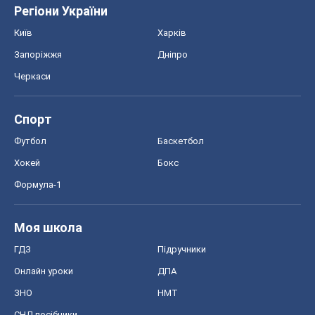
Регіони України
Київ
Харків
Запоріжжя
Дніпро
Черкаси
Спорт
Футбол
Баскетбол
Хокей
Бокс
Формула-1
Моя школа
ГДЗ
Підручники
Онлайн уроки
ДПА
ЗНО
НМТ
СНД посібники