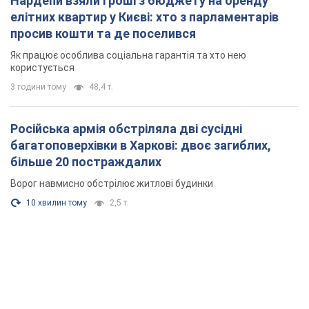
Нардепи взяли гроші з бюджету на оренду
елітних квартир у Києві: хто з парламентарів
просив кошти та де поселився
Як працює особлива соціальна гарантія та хто нею
користується
3 години тому
48,4 т.
Російська армія обстріляла дві сусідні
багатоповерхівки в Харкові: двоє загиблих,
більше 20 постраждалих
Ворог навмисно обстрілює житлові будинки
10 хвилин тому
2,5 т.